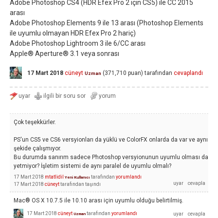
Adobe Photoshop CS4 (HDR Efex Pro 2 için CS5) ile CC 2015
arası
Adobe Photoshop Elements 9 ile 13 arası (Photoshop Elements
ile uyumlu olmayan HDR Efex Pro 2 hariç)
Adobe Photoshop Lightroom 3 ile 6/CC arası
Apple® Aperture® 3.1 veya sonrası
17 Mart 2018
cüneyt
(
371,710
puan)
tarafından
cevaplandı
Uzman
Çok teşekkürler.
PS'un CS5 ve CS6 versyionları da yüklü ve ColorFX onlarda da var ve aynı
şekide çalışmıyor.
Bu durumda sanırım sadece Photoshop versyionunun uyumlu olması da
yetmiyor? İşletim sistemi de aynı paralel de uyumlu olmalı?
17 Mart 2018
mtatlidil
tarafından
yorumlandı
Yeni Kullanıcı
17 Mart 2018
cüneyt
tarafından
taşındı
Mac® OS X 10.7.5 ile 10.10 arası için uyumlu olduğu belirtilmiş.
17 Mart 2018
cüneyt
tarafından
yorumlandı
Uzman