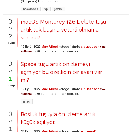
(
800
puan)
tarafından
soruldu
macbook
hp
yazıcı
0
macOS Monterey 12.6 Delete tuşu
oy
artık tek başına yeterli olmama
2
sorunu?
cevap
19 Eylül 2022
Mac Ailesi
kategorisinde
albussezen
Yeni
(
280
puan)
tarafından
soruldu
Kullanıcı
0
Space tuşu artık önizlemeyi
oy
açmıyor bu özelliğin bir ayarı var
1
mı?
cevap
19 Eylül 2022
Mac Ailesi
kategorisinde
albussezen
Yeni
(
280
puan)
tarafından
soruldu
Kullanıcı
mac
0
Boşluk tuşuyla ön izleme artık
oy
küçük açılıyor.
1
13 Eylül 2022
Mac Ailesi
kategorisinde
mymurat1