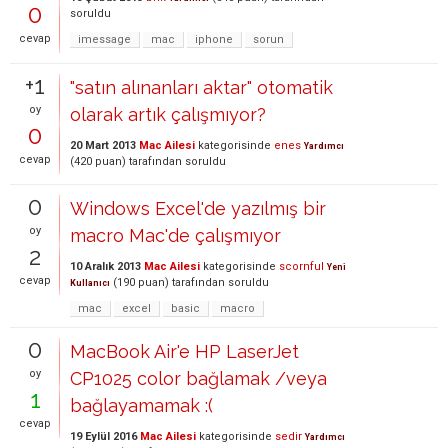
0
soruldu
cevap
imessage
mac
iphone
sorun
+1
"satın alınanları aktar" otomatik
oy
olarak artık çalışmıyor?
0
20 Mart 2013
Mac Ailesi
kategorisinde
enes
Yardımcı
cevap
(
420
puan)
tarafından
soruldu
0
Windows Excel'de yazılmış bir
oy
macro Mac'de çalışmıyor
2
10 Aralık 2013
Mac Ailesi
kategorisinde
scornful
Yeni
cevap
(
190
puan)
tarafından
soruldu
Kullanıcı
mac
excel
basic
macro
0
MacBook Air'e HP LaserJet
oy
CP1025 color bağlamak /veya
1
bağlayamamak :(
cevap
19 Eylül 2016
Mac Ailesi
kategorisinde
sedir
Yardımcı