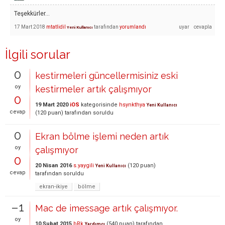
Teşekkürler...
17 Mart 2018
mtatlidil
tarafından
yorumlandı
Yeni Kullanıcı
İlgili sorular
0
kestirmeleri güncellermisiniz eski
oy
kestirmeler artık çalışmıyor
0
19 Mart 2020
iOS
kategorisinde
hsynkthya
Yeni Kullanıcı
cevap
(
120
puan)
tarafından
soruldu
0
Ekran bölme işlemi neden artık
oy
çalışmıyor
0
20 Nisan 2016
s.yaygili
(
120
puan)
Yeni Kullanıcı
cevap
tarafından
soruldu
ekran-ikiye
bölme
–1
Mac de imessage artık çalışmıyor.
oy
10 Şubat 2015
bRk
(
540
puan)
tarafından
Yardımcı