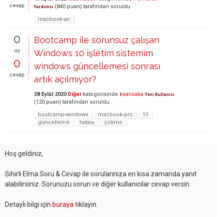
cevap
(
840
puan)
tarafından
soruldu
Yardımcı
macbook-air
0
Bootcamp ile sorunsuz çalışan
oy
Windows 10 işletim sistemim
0
windows güncellemesi sonrası
cevap
artık açılmıyor?
28 Eylül 2020
Diğer
kategorisinde
kaansaka
Yeni Kullanıcı
(
120
puan)
tarafından
soruldu
bootcamp-windows
macbook-pro
10
güncelleme
hatası
çökme
Hoş geldiniz,
Sihirli Elma Soru & Cevap ile sorularınıza en kısa zamanda yanıt
alabilirsiniz. Sorunuzu sorun ve diğer kullanıcılar cevap versin.
Detaylı bilgi için
buraya
tıklayın.