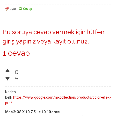
Bu soruya cevap vermek için lütfen
giriş yapınız
veya
kayıt olunuz
.
1 cevap
0
oy
Nedeni
belli:
https://www.google.com/nikcollection/products/color-efex-
pro/
Mac® OS X 10.7.5 ile 10.10 arası