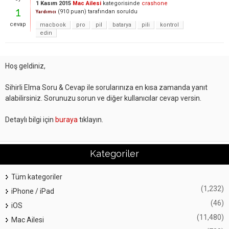
1 Kasım 2015
Mac Ailesi
kategorisinde
crashone
1
(
910
puan)
tarafından
soruldu
Yardımcı
cevap
macbook
pro
pil
batarya
pili
kontrol
edin
Hoş geldiniz,
Sihirli Elma Soru & Cevap ile sorularınıza en kısa zamanda yanıt
alabilirsiniz. Sorunuzu sorun ve diğer kullanıcılar cevap versin.
Detaylı bilgi için
buraya
tıklayın.
Kategoriler
Tüm kategoriler
(1,232)
iPhone / iPad
(46)
iOS
(11,480)
Mac Ailesi