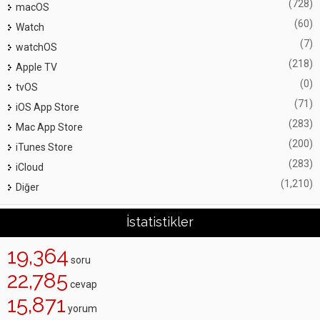
(728)
macOS
(60)
Watch
(7)
watchOS
(218)
Apple TV
(0)
tvOS
(71)
iOS App Store
(283)
Mac App Store
(200)
iTunes Store
(283)
iCloud
(1,210)
Diğer
İstatistikler
19,364
soru
22,785
cevap
15,871
yorum