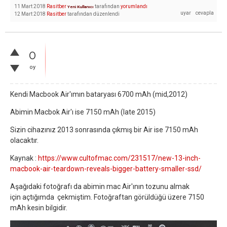
11 Mart 2018
Rasitber
tarafından
yorumlandı
Yeni Kullanıcı
12 Mart 2018
Rasitber
tarafından
düzenlendi
0
oy
Kendi Macbook Air'ımın bataryası 6700 mAh (mid,2012)
Abimin Macbok Air'ı ise 7150 mAh (late 2015)
Sizin cihazınız 2013 sonrasında çıkmış bir Air ise 7150 mAh
olacaktır.
Kaynak :
https://www.cultofmac.com/231517/new-13-inch-
macbook-air-teardown-reveals-bigger-battery-smaller-ssd/
Aşağıdaki fotoğrafı da abimin mac Air'ının tozunu almak
için açtığımda çekmiştim. Fotoğraftan görüldüğü üzere 7150
mAh kesin bilgidir.