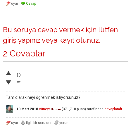
Bu soruya cevap vermek için lütfen
giriş yapınız
veya
kayıt olunuz
.
2 Cevaplar
0
oy
Tam olarak neyi öğrenmek istiyorsunuz?
10 Mart 2018
cüneyt
(
371,710
puan)
tarafından
cevaplandı
Uzman