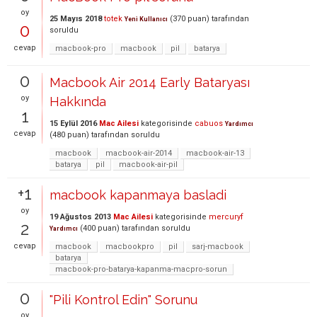
oy
25 Mayıs 2018
totek
(
370
puan)
tarafından
Yeni Kullanıcı
0
soruldu
cevap
macbook-pro
macbook
pil
batarya
0
Macbook Air 2014 Early Bataryası
oy
Hakkında
1
15 Eylül 2016
Mac Ailesi
kategorisinde
cabuos
Yardımcı
cevap
(
480
puan)
tarafından
soruldu
macbook
macbook-air-2014
macbook-air-13
batarya
pil
macbook-air-pil
+1
macbook kapanmaya basladi
oy
19 Ağustos 2013
Mac Ailesi
kategorisinde
mercuryf
2
(
400
puan)
tarafından
soruldu
Yardımcı
cevap
macbook
macbookpro
pil
sarj-macbook
batarya
macbook-pro-batarya-kapanma-macpro-sorun
0
"Pili Kontrol Edin" Sorunu
oy