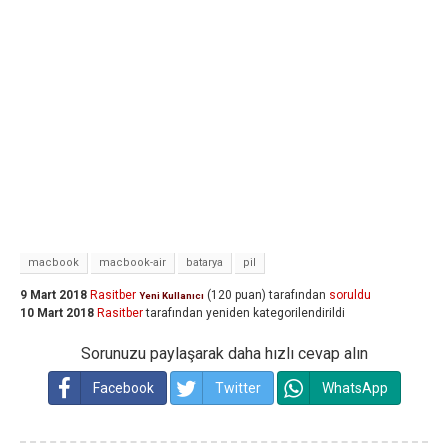
macbook
macbook-air
batarya
pil
9 Mart 2018
Rasitber
(
120
puan)
tarafından
soruldu
Yeni Kullanıcı
10 Mart 2018
Rasitber
tarafından
yeniden kategorilendirildi
Sorunuzu paylaşarak daha hızlı cevap alın
Facebook
Twitter
WhatsApp