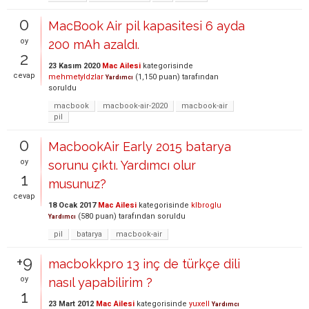
0
MacBook Air pil kapasitesi 6 ayda
oy
200 mAh azaldı.
2
23 Kasım 2020
Mac Ailesi
kategorisinde
cevap
mehmetyldzlar
(
1,150
puan)
tarafından
Yardımcı
soruldu
macbook
macbook-air-2020
macbook-air
pil
0
MacbookAir Early 2015 batarya
oy
sorunu çıktı. Yardımcı olur
1
musunuz?
cevap
18 Ocak 2017
Mac Ailesi
kategorisinde
klbroglu
(
580
puan)
tarafından
soruldu
Yardımcı
pil
batarya
macbook-air
+9
macbokkpro 13 inç de türkçe dili
oy
nasıl yapabilirim ?
1
23 Mart 2012
Mac Ailesi
kategorisinde
yuxell
Yardımcı