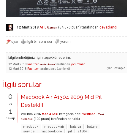
12 Mart 2018
ATIL
(
54,570
puan)
tarafından
cevaplandı
Uzman
bilgilendirdiğiniz için teşekkür ederim.
12 Mart 2018
Rasitber
tarafından
yorumlandı
Yeni Kullanıcı
12 Mart 2018
Rasitber
tarafından
düzenlendi
İlgili sorular
0
Macbook Air A1304 2009 Mid Pil
oy
Destek!!!
1
28 Ekim 2016
Mac Ailesi
kategorisinde
merttascii
Yeni
cevap
(
120
puan)
tarafından
soruldu
Kullanıcı
macbook
macbook-air
batarya
battery
service
macbook-pro
pil
a1304