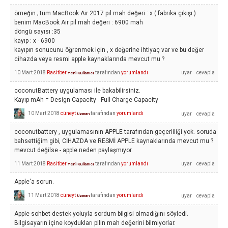
örneğin ; tüm MacBook Air 2017 pil mah değeri : x ( fabrika çıkışı )
benim MacBook Air pil mah değeri : 6900 mah
döngü sayısı :35
kayıp : x - 6900
kayıpın sonucunu öğrenmek için , x değerine ihtiyaç var ve bu değer
cihazda veya resmi apple kaynaklarında mevcut mu ?
10 Mart 2018
Rasitber
tarafından
yorumlandı
Yeni Kullanıcı
coconutBattery uygulaması ile bakabilirsiniz.
Kayıp mAh = Design Capacity - Full Charge Capacity
10 Mart 2018
cüneyt
tarafından
yorumlandı
Uzman
coconutbattery , uygulamasının APPLE tarafından geçerliliği yok. soruda
bahsettiğim gibi, CİHAZDA ve RESMİ APPLE kaynaklarında mevcut mu ?
mevcut değilse - apple neden paylaşmıyor.
11 Mart 2018
Rasitber
tarafından
yorumlandı
Yeni Kullanıcı
Apple'a sorun.
11 Mart 2018
cüneyt
tarafından
yorumlandı
Uzman
Apple sohbet destek yoluyla sordum bilgisi olmadığını söyledi.
Bilgisayarın içine koydukları pilin mah değerini bilmiyorlar.