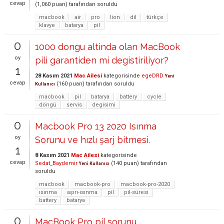
cevap
(
1,060
puan)
tarafından
soruldu
macbook
air
pro
lion
dil
türkçe
klavye
batarya
pil
0
1000 dongu altinda olan MacBook
oy
pili garantiden mi degistiriliyor?
1
28 Kasım 2021
Mac Ailesi
kategorisinde
egeDRD
Yeni
cevap
(
160
puan)
tarafından
soruldu
Kullanıcı
macbook
pil
batarya
battery
cycle
döngü
servis
degisimi
0
Macbook Pro 13 2020 Isınma
oy
Sorunu ve hızlı şarj bitmesi.
1
8 Kasım 2021
Mac Ailesi
kategorisinde
cevap
Sedat_Baydemir
(
140
puan)
tarafından
Yeni Kullanıcı
soruldu
macbook
macbook-pro
macbook-pro-2020
ısınma
aşırı-ısınma
pil
pil-süresi
battery
batarya
0
MacBook Pro pil sorunu