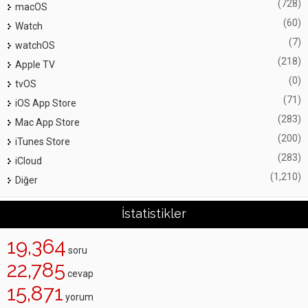
(728)
macOS
(60)
Watch
(7)
watchOS
(218)
Apple TV
(0)
tvOS
(71)
iOS App Store
(283)
Mac App Store
(200)
iTunes Store
(283)
iCloud
(1,210)
Diğer
İstatistikler
19,364
soru
22,785
cevap
15,871
yorum