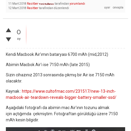
11 Mart 2018
Rasitber
tarafından
yorumlandı
Yeni Kullanıcı
12 Mart 2018
Rasitber
tarafından
düzenlendi
0
oy
Kendi Macbook Air'ımın bataryası 6700 mAh (mid,2012)
Abimin Macbok Air'ı ise 7150 mAh (late 2015)
Sizin cihazınız 2013 sonrasında çıkmış bir Air ise 7150 mAh
olacaktır.
Kaynak :
https://www.cultofmac.com/231517/new-13-inch-
macbook-air-teardown-reveals-bigger-battery-smaller-ssd/
Aşağıdaki fotoğrafı da abimin mac Air'ının tozunu almak
için açtığımda çekmiştim. Fotoğraftan görüldüğü üzere 7150
mAh kesin bilgidir.