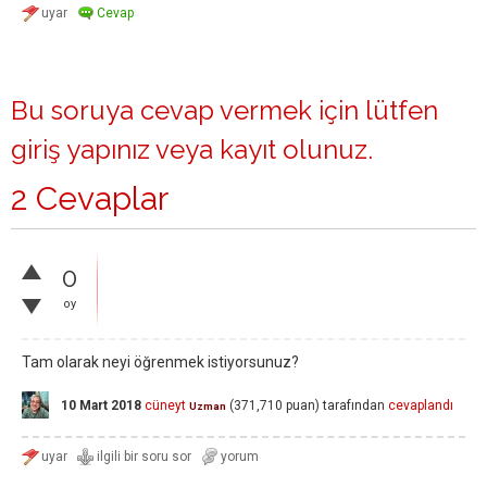
Bu soruya cevap vermek için lütfen
giriş yapınız
veya
kayıt olunuz
.
2 Cevaplar
0
oy
Tam olarak neyi öğrenmek istiyorsunuz?
10 Mart 2018
cüneyt
(
371,710
puan)
tarafından
cevaplandı
Uzman