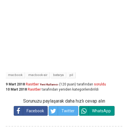
macbook
macbook-air
batarya
pil
9 Mart 2018
Rasitber
(
120
puan)
tarafından
soruldu
Yeni Kullanıcı
10 Mart 2018
Rasitber
tarafından
yeniden kategorilendirildi
Sorunuzu paylaşarak daha hızlı cevap alın
Facebook
Twitter
WhatsApp