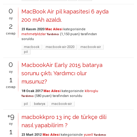
0
MacBook Air pil kapasitesi 6 ayda
oy
200 mAh azaldı.
2
23 Kasım 2020
Mac Ailesi
kategorisinde
cevap
mehmetyldzlar
(
1,150
puan)
tarafından
Yardımcı
soruldu
macbook
macbook-air-2020
macbook-air
pil
0
MacbookAir Early 2015 batarya
oy
sorunu çıktı. Yardımcı olur
1
musunuz?
cevap
18 Ocak 2017
Mac Ailesi
kategorisinde
klbroglu
(
580
puan)
tarafından
soruldu
Yardımcı
pil
batarya
macbook-air
+9
macbokkpro 13 inç de türkçe dili
oy
nasıl yapabilirim ?
1
23 Mart 2012
Mac Ailesi
kategorisinde
yuxell
Yardımcı