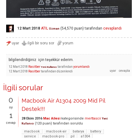
12 Mart 2018
ATIL
(
54,570
puan)
tarafından
cevaplandı
Uzman
bilgilendirdiğiniz için teşekkür ederim.
12 Mart 2018
Rasitber
tarafından
yorumlandı
Yeni Kullanıcı
12 Mart 2018
Rasitber
tarafından
düzenlendi
İlgili sorular
0
Macbook Air A1304 2009 Mid Pil
oy
Destek!!!
1
28 Ekim 2016
Mac Ailesi
kategorisinde
merttascii
Yeni
cevap
(
120
puan)
tarafından
soruldu
Kullanıcı
macbook
macbook-air
batarya
battery
service
macbook-pro
pil
a1304