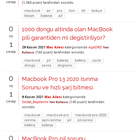
cevap
(
1,060
puan)
tarafından
soruldu
macbook
air
pro
lion
dil
türkçe
klavye
batarya
pil
0
1000 dongu altinda olan MacBook
oy
pili garantiden mi degistiriliyor?
1
28 Kasım 2021
Mac Ailesi
kategorisinde
egeDRD
Yeni
cevap
(
160
puan)
tarafından
soruldu
Kullanıcı
macbook
pil
batarya
battery
cycle
döngü
servis
degisimi
0
Macbook Pro 13 2020 Isınma
oy
Sorunu ve hızlı şarj bitmesi.
1
8 Kasım 2021
Mac Ailesi
kategorisinde
cevap
Sedat_Baydemir
(
140
puan)
tarafından
Yeni Kullanıcı
soruldu
macbook
macbook-pro
macbook-pro-2020
ısınma
aşırı-ısınma
pil
pil-süresi
battery
batarya
0
MacBook Pro pil sorunu