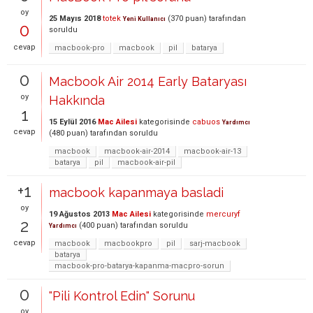
oy
25 Mayıs 2018
totek
(
370
puan)
tarafından
Yeni Kullanıcı
0
soruldu
cevap
macbook-pro
macbook
pil
batarya
0
Macbook Air 2014 Early Bataryası
oy
Hakkında
1
15 Eylül 2016
Mac Ailesi
kategorisinde
cabuos
Yardımcı
cevap
(
480
puan)
tarafından
soruldu
macbook
macbook-air-2014
macbook-air-13
batarya
pil
macbook-air-pil
+1
macbook kapanmaya basladi
oy
19 Ağustos 2013
Mac Ailesi
kategorisinde
mercuryf
2
(
400
puan)
tarafından
soruldu
Yardımcı
cevap
macbook
macbookpro
pil
sarj-macbook
batarya
macbook-pro-batarya-kapanma-macpro-sorun
0
"Pili Kontrol Edin" Sorunu
oy