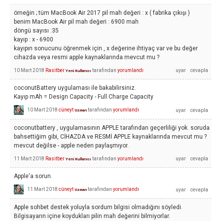
örneğin ; tüm MacBook Air 2017 pil mah değeri : x ( fabrika çıkışı )
benim MacBook Air pil mah değeri : 6900 mah
döngü sayısı :35
kayıp : x - 6900
kayıpın sonucunu öğrenmek için , x değerine ihtiyaç var ve bu değer
cihazda veya resmi apple kaynaklarında mevcut mu ?
10 Mart 2018
Rasitber
tarafından
yorumlandı
Yeni Kullanıcı
coconutBattery uygulaması ile bakabilirsiniz.
Kayıp mAh = Design Capacity - Full Charge Capacity
10 Mart 2018
cüneyt
tarafından
yorumlandı
Uzman
coconutbattery , uygulamasının APPLE tarafından geçerliliği yok. soruda
bahsettiğim gibi, CİHAZDA ve RESMİ APPLE kaynaklarında mevcut mu ?
mevcut değilse - apple neden paylaşmıyor.
11 Mart 2018
Rasitber
tarafından
yorumlandı
Yeni Kullanıcı
Apple'a sorun.
11 Mart 2018
cüneyt
tarafından
yorumlandı
Uzman
Apple sohbet destek yoluyla sordum bilgisi olmadığını söyledi.
Bilgisayarın içine koydukları pilin mah değerini bilmiyorlar.