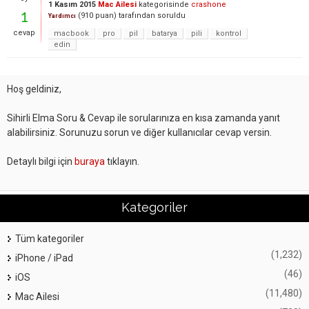
1 Kasım 2015
Mac Ailesi
kategorisinde
crashone
1
(
910
puan)
tarafından
soruldu
Yardımcı
cevap
macbook
pro
pil
batarya
pili
kontrol
edin
Hoş geldiniz,
Sihirli Elma Soru & Cevap ile sorularınıza en kısa zamanda yanıt
alabilirsiniz. Sorunuzu sorun ve diğer kullanıcılar cevap versin.
Detaylı bilgi için
buraya
tıklayın.
Kategoriler
Tüm kategoriler
(1,232)
iPhone / iPad
(46)
iOS
(11,480)
Mac Ailesi