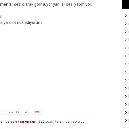
men zil sesi olarak görmüyor yani zil sesi yapmıyor.
r.
 yardım rica ediyorum;
ringtones
zil
sesi
isinde
zeki
(
320
puan)
tarafından
soruldu
Yeni Kullanıcı