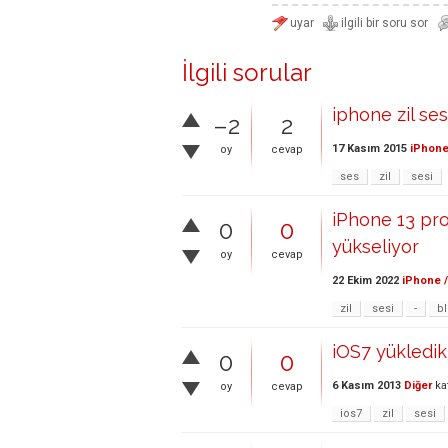
İlgili sorular
iphone zil se
–2
2
17 Kasım 2015
iPhone
oy
cevap
ses
zil
sesi
iPhone 13 pro
0
0
yükseliyor
oy
cevap
22 Ekim 2022
iPhone /
zil
sesi
-
b
iOS7 yükledikt
0
0
6 Kasım 2013
Diğer
ka
oy
cevap
ios7
zil
sesi