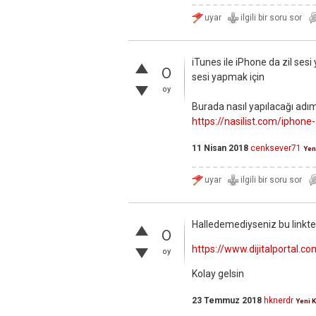
iTunes ile iPhone da zil sesi
0
sesi yapmak için
oy
Burada nasıl yapılacağı adı
https://nasilist.com/iphone
11 Nisan 2018
cenksever71
Yen
Halledemediyseniz bu linkte d
0
https://www.dijitalportal.c
oy
Kolay gelsin
23 Temmuz 2018
hknerdr
Yeni K