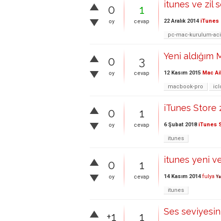
itunes ve zil s
0
1
22 Aralık 2014
iTunes 
oy
cevap
pc-mac-kurulum-aci
Yeni aldığım 
0
3
12 Kasım 2015
Mac Ai
oy
cevap
macbook-pro
ic
iTunes Store z
0
1
6 Şubat 2018
iTunes 
oy
cevap
itunes
itunes yeni ve
0
1
14 Kasım 2014
fulya
oy
cevap
Ya
itunes
Ses seviyesini
+1
1