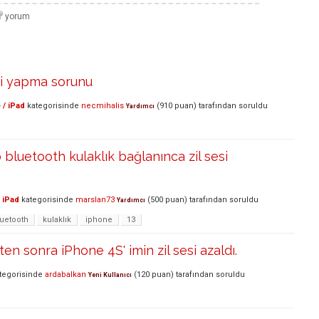
si yapma sorunu
 / iPad
kategorisinde
necmihalis
(
910
puan)
tarafından
soruldu
Yardımcı
 bluetooth kulaklık bağlanınca zil sesi
 iPad
kategorisinde
marslan73
(
500
puan)
tarafından
soruldu
Yardımcı
luetooth
kulaklık
iphone
13
en sonra iPhone 4S' imin zil sesi azaldı.
tegorisinde
ardabalkan
(
120
puan)
tarafından
soruldu
Yeni Kullanıcı