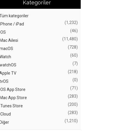
Kategoriler
Tüm kategoriler
(1,232)
iPhone / iPad
(46)
iOS
(11,480)
Mac Ailesi
(728)
macOS
(60)
Watch
(7)
watchOS
(218)
Apple TV
(0)
tvOS
(71)
iOS App Store
(283)
Mac App Store
(200)
iTunes Store
(283)
iCloud
(1,210)
Diğer