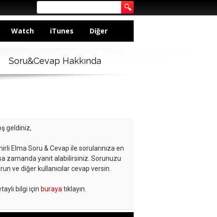
Watch
iTunes
Diğer
Soru&Cevap Hakkında
ş geldiniz,
hirli Elma Soru & Cevap ile sorularınıza en
sa zamanda yanıt alabilirsiniz. Sorunuzu
run ve diğer kullanıcılar cevap versin.
taylı bilgi için
buraya
tıklayın.