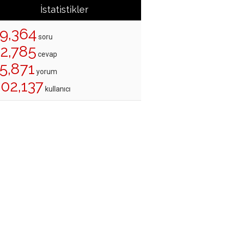
İstatistikler
19,364
soru
22,785
cevap
5,871
yorum
202,137
kullanıcı