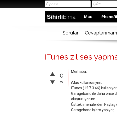
Mac
iPhone/i
Sorular
Cevaplanmam
iTunes zil ses yapm
Merhaba;
0
oy
iMac kullanıcısıyım;
iTunes (12.7.3.46) kullanıy
Garageband ile daha önce de
oluşturuyorum.
Üstteki menülerden Paylaş v
Garageband işlem yapıyor,