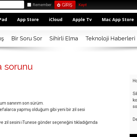
Remember
Kayıt
Pad
App Store
iCloud
Apple Tv
Mac App Store
ış
Bir Soru Sor
Sihirli Elma
Teknoloji Haberleri
a sorunu
Ho
Si
kı
orum sanırım son sürüm.
so
falarca yapmış olduğum gibi yeni bir zil sesi
De
e zil sesini iTunese gönder seçeneğini tıkladığımda