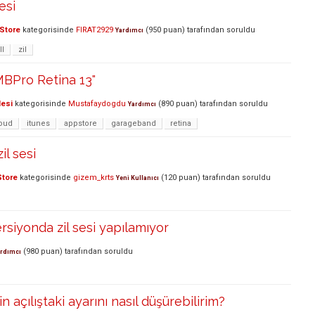
esi
Store
kategorisinde
FIRAT2929
(
950
puan)
tarafından
soruldu
Yardımcı
ll
zil
MBPro Retina 13"
lesi
kategorisinde
Mustafaydogdu
(
890
puan)
tarafından
soruldu
Yardımcı
loud
itunes
appstore
garageband
retina
il sesi
Store
kategorisinde
gizem_krts
(
120
puan)
tarafından
soruldu
Yeni Kullanıcı
rsiyonda zil sesi yapılamıyor
(
980
puan)
tarafından
soruldu
rdımcı
n açılıştaki ayarını nasıl düşürebilirim?