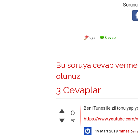
Sorunuz
Bu soruya cevap vermek
olunuz
.
3 Cevaplar
Ben iTunes ile zil tonu ya
0
https://www.youtube.com
oy
19 Mart 2018
mmes
Dene