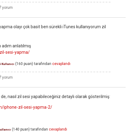
 yapma olayı çok basit ben sürekli iTunes kullanıyorum zil
m adım anlatılmış
-zil-sesi-yapma/
(
160
puan)
tarafından
cevaplandı
i Kullanıcı
e, nasıl zil sesi yapabileceğiniz detaylı olarak gösterilmiş:
om/iphone-zil-sesi-yapma-2/
(
140
puan)
tarafından
cevaplandı
ullanıcı