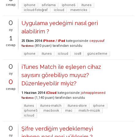
cevap
iphone
sıfırlama
iphone6
itunes
icloud-fotoğraf
icloud
mavericks
0
Uygulama yedeğimi nasıl geri
oy
alabilirim ?
1
25 Ekim 2014
iPhone / iPad
kategorisinde
cepyusuf
cevap
(
810
puan)
tarafından
soruldu
Yardımcı
iphone
itunes
icloud
ios8
güncelleme
0
iTunes Match ile eşleşen cihaz
oy
sayısını görebiliyo muyuz?
0
Düzenleyebilir miyiz?
cevap
1 Haziran 2014
iCloud
kategorisinde
johnappleseed
(
1,140
puan)
tarafından
soruldu
Yardımcı
itunes
itunes-match
itunes-store
iphone
iphone5
macbook
mac
match-müzik
icloud
0
Şifre verdiğim yedeklemeyi
oy
iphone nasıl geri yüklerim ?