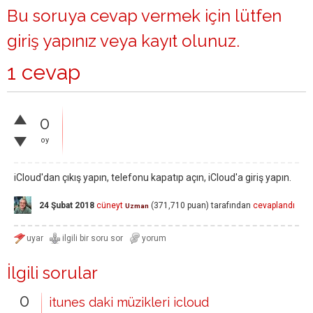
Bu soruya cevap vermek için lütfen
giriş yapınız
veya
kayıt olunuz
.
1 cevap
0
oy
iCloud'dan çıkış yapın, telefonu kapatıp açın, iCloud'a giriş yapın.
24 Şubat 2018
cüneyt
(
371,710
puan)
tarafından
cevaplandı
Uzman
İlgili sorular
0
itunes daki müzikleri icloud