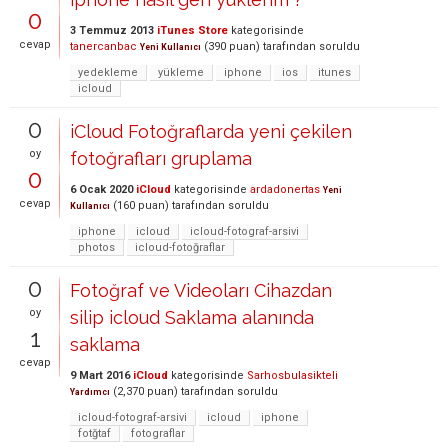
0
3 Temmuz 2013
iTunes Store
kategorisinde
cevap
tanercanbac
(
390
puan)
tarafından
soruldu
Yeni Kullanıcı
yedekleme
yükleme
iphone
ios
itunes
icloud
0
iCloud Fotoğraflarda yeni çekilen
oy
fotoğrafları gruplama
0
6 Ocak 2020
iCloud
kategorisinde
ardadonertas
Yeni
cevap
(
160
puan)
tarafından
soruldu
Kullanıcı
iphone
icloud
icloud-fotograf-arsivi
photos
icloud-fotoğraflar
0
Fotoğraf ve Videoları Cihazdan
oy
silip icloud Saklama alanında
1
saklama
cevap
9 Mart 2016
iCloud
kategorisinde
Sarhosbulasikteli
(
2,370
puan)
tarafından
soruldu
Yardımcı
icloud-fotograf-arsivi
icloud
iphone
fotğtaf
fotograflar