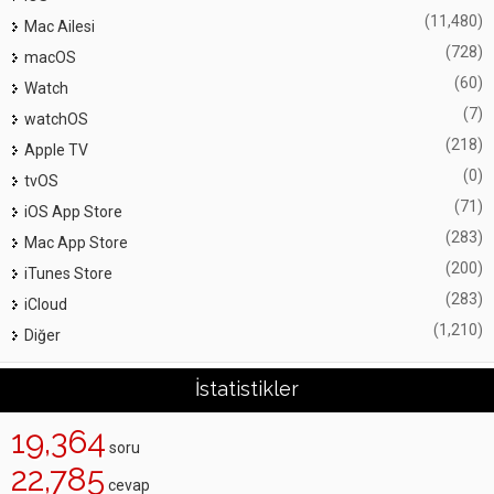
(11,480)
Mac Ailesi
(728)
macOS
(60)
Watch
(7)
watchOS
(218)
Apple TV
(0)
tvOS
(71)
iOS App Store
(283)
Mac App Store
(200)
iTunes Store
(283)
iCloud
(1,210)
Diğer
İstatistikler
19,364
soru
22,785
cevap