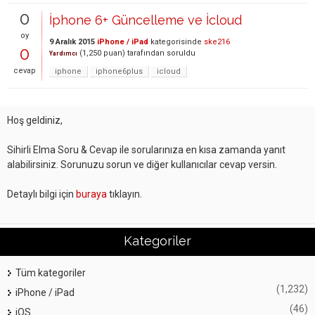
0
İphone 6+ Güncelleme ve İcloud
oy
9 Aralık 2015
iPhone / iPad
kategorisinde
ske216
0
(
1,250
puan)
tarafından
soruldu
Yardımcı
cevap
iphone
iphone6plus
icloud
Hoş geldiniz,
Sihirli Elma Soru & Cevap ile sorularınıza en kısa zamanda yanıt
alabilirsiniz. Sorunuzu sorun ve diğer kullanıcılar cevap versin.
Detaylı bilgi için
buraya
tıklayın.
Kategoriler
Tüm kategoriler
(1,232)
iPhone / iPad
(46)
iOS