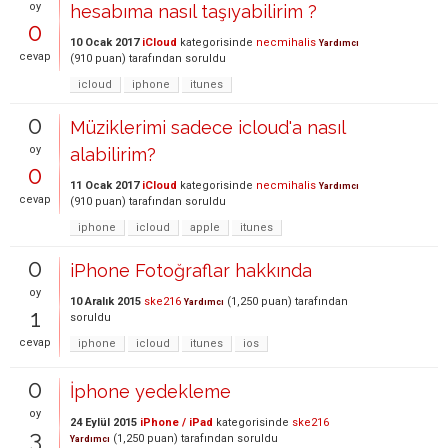
oy
hesabıma nasıl taşıyabilirim ?
0
10 Ocak 2017
iCloud
kategorisinde
necmihalis
Yardımcı
cevap
(
910
puan)
tarafından
soruldu
icloud
iphone
itunes
0
Müziklerimi sadece icloud'a nasıl
oy
alabilirim?
0
11 Ocak 2017
iCloud
kategorisinde
necmihalis
Yardımcı
cevap
(
910
puan)
tarafından
soruldu
iphone
icloud
apple
itunes
0
iPhone Fotoğraflar hakkında
oy
10 Aralık 2015
ske216
(
1,250
puan)
tarafından
Yardımcı
1
soruldu
cevap
iphone
icloud
itunes
ios
0
İphone yedekleme
oy
24 Eylül 2015
iPhone / iPad
kategorisinde
ske216
3
(
1,250
puan)
tarafından
soruldu
Yardımcı