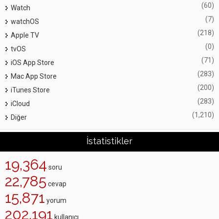
(60)
Watch
(7)
watchOS
(218)
Apple TV
(0)
tvOS
(71)
iOS App Store
(283)
Mac App Store
(200)
iTunes Store
(283)
iCloud
(1,210)
Diğer
İstatistikler
19,364
soru
22,785
cevap
15,871
yorum
202,191
kullanıcı