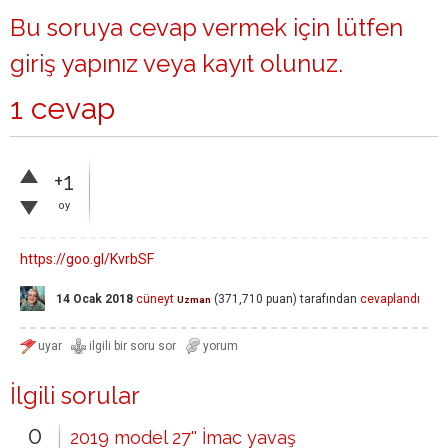
Bu soruya cevap vermek için lütfen
giriş yapınız
veya
kayıt olunuz
.
1 cevap
+1
oy
https://goo.gl/KvrbSF
14 Ocak 2018
cüneyt
(
371,710
puan)
tarafından
cevaplandı
Uzman
İlgili sorular
0
2019 model 27'' İmac yavaş