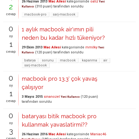
26 Haziran 2013
Mac Ailesi
kategorisinde
oaliz
Yeni
2
(
310
puan)
tarafından
soruldu
Kullanıcı
cevap
macbook-pro
sarj-macbook
0
1 aylık macbook air'ımın pili
oy
neden bu kadar hızlı tükeniyor?
1
29 Ekim 2013
Mac Ailesi
kategorisinde
mmilky
Yeni
cevap
(
120
puan)
tarafından
soruldu
Kullanıcı
batarya
sorunu
macbook
kapanma
air
sarj-macbook
0
macbook pro 13.3' çok yavaş
oy
çalışıyor
1
3 Mayıs 2015
sinanozel
(
120
puan)
Yeni Kullanıcı
cevap
tarafından
soruldu
0
bataryası bitik macbook pro
oy
kullanmak yavaslatirmi??
3
26 Haziran 2016
Mac Ailesi
kategorisinde
Maniac46
cevap