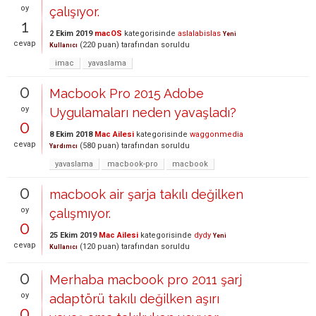
oy
çalışıyor.
1
2 Ekim 2019
macOS
kategorisinde
aslalabislas
Yeni
cevap
(
220
puan)
tarafından
soruldu
Kullanıcı
imac
yavaslama
0
Macbook Pro 2015 Adobe
oy
Uygulamaları neden yavaşladı?
0
8 Ekim 2018
Mac Ailesi
kategorisinde
waggonmedia
cevap
(
580
puan)
tarafından
soruldu
Yardımcı
yavaslama
macbook-pro
macbook
0
macbook air şarja takılı değilken
oy
çalışmıyor.
0
25 Ekim 2019
Mac Ailesi
kategorisinde
dydy
Yeni
cevap
(
120
puan)
tarafından
soruldu
Kullanıcı
0
Merhaba macbook pro 2011 şarj
oy
adaptörü takılı değilken aşırı
0