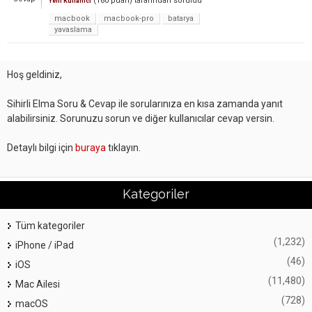
(
180
puan)
tarafından
soruldu
Yeni Kullanıcı
macbook
macbook-pro
batarya
yavaslama
Hoş geldiniz,
Sihirli Elma Soru & Cevap ile sorularınıza en kısa zamanda yanıt
alabilirsiniz. Sorunuzu sorun ve diğer kullanıcılar cevap versin.
Detaylı bilgi için
buraya
tıklayın.
Kategoriler
Tüm kategoriler
(1,232)
iPhone / iPad
(46)
iOS
(11,480)
Mac Ailesi
(728)
macOS