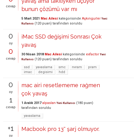
yavaş ama takılıyken uçuyor
cevap
bunun çözümü var mı
5 Mart 2021
Mac Ailesi
kategorisinde
Aşkıngurler
Yeni
(
120
puan)
tarafından
soruldu
Kullanıcı
0
iMac SSD değişimi Sonrası Çok
oy
yavaş
0
30 Nisan 2018
Mac Ailesi
kategorisinde
exfactor
Yeni
cevap
(
120
puan)
tarafından
soruldu
Kullanıcı
ssd
yavaslama
smc
nvram
pram
imac
degisimi
hdd
0
mac airi resetlememe rağmen
oy
çok yavaş
1
1 Aralık 2017
alpaslan
(
180
puan)
Yeni Kullanıcı
cevap
tarafından
soruldu
yavaslama
+1
Macbook pro 13'' şarj olmuyor.
oy