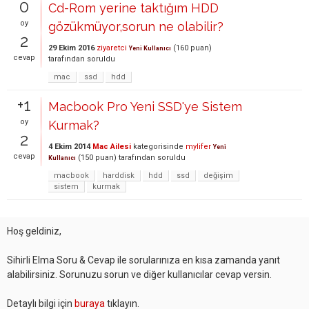
0
Cd-Rom yerine taktığım HDD
oy
gözükmüyor,sorun ne olabilir?
2
29 Ekim 2016
ziyaretci
(
160
puan)
Yeni Kullanıcı
cevap
tarafından
soruldu
mac
ssd
hdd
+1
Macbook Pro Yeni SSD'ye Sistem
oy
Kurmak?
2
4 Ekim 2014
Mac Ailesi
kategorisinde
mylifer
Yeni
cevap
(
150
puan)
tarafından
soruldu
Kullanıcı
macbook
harddisk
hdd
ssd
değişim
sistem
kurmak
Hoş geldiniz,
Sihirli Elma Soru & Cevap ile sorularınıza en kısa zamanda yanıt
alabilirsiniz. Sorunuzu sorun ve diğer kullanıcılar cevap versin.
Detaylı bilgi için
buraya
tıklayın.