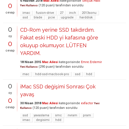
6 Haziran 2018
Mac Ailesi
kategorisinde
Selçuk Halil
0
(
120
puan)
tarafından
soruldu
Yeni Kullanıcı
cevap
imac
fusion-drive
27
inch
2013sonu
ssd
blade
pcie
upgrade
harddisk
0
CD-Rom yerine SSD takdırdım.
oy
Fakat eski HDD yi kafasına göre
0
okuyup okumuyor. LÜTFEN
cevap
YARDIM.
18 Nisan 2015
Mac Ailesi
kategorisinde
Emre.Erdemir
(
290
puan)
tarafından
soruldu
Yeni Kullanıcı
mac
hdd-ssd-macbook-pro
ssd
hdd
0
iMac SSD değişimi Sonrası Çok
oy
yavaş
0
30 Nisan 2018
Mac Ailesi
kategorisinde
exfactor
Yeni
cevap
(
120
puan)
tarafından
soruldu
Kullanıcı
ssd
yavaslama
smc
nvram
pram
imac
degisimi
hdd