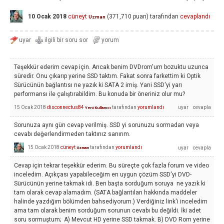
10 Ocak 2018
cüneyt
(
371,710
puan)
tarafından
cevaplandı
Uzman
Teşekkür ederim cevap için. Ancak benim DVDrom'um bozuktu uzunca
süredir. Onu çıkarıp yerine SSD taktım. Fakat sonra farkettim ki Optik
Sürücünün bağlantısı ne yazık ki SATA 2 imiş. Yani SSD'yi yarı
performansı ile çalıştırabildim. Bu konuda bir öneriniz olur mu?
15 Ocak 2018
disconnectus84
tarafından
yorumlandı
Yeni Kullanıcı
Sorunuza aynı gün cevap verilmiş. SSD yi sorunuzu sormadan veya
cevabı değerlendirmeden taktınız sanırım.
15 Ocak 2018
cüneyt
tarafından
yorumlandı
Uzman
Cevap için tekrar teşekkür ederim. Bu süreçte çok fazla forum ve video
inceledim. Açıkçası yapabileceğim en uygun çözüm SSD'yi DVD-
Sürücünün yerine takmak idi. Ben başta sorduğum soruya ne yazık ki
tam olarak cevap alamadım. (SATA bağlantıları hakkında maddeler
halinde yazdığım bölümden bahsediyorum.) Verdiğiniz link'i inceledim
ama tam olarak benim sorduğum sorunun cevabı bu değildi. İki adet
soru sormuştum; A) Mevcut HD yerine SSD takmak. B) DVD Rom yerine