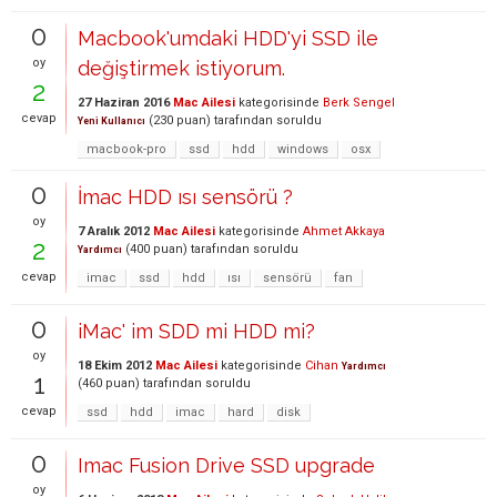
0
Macbook'umdaki HDD'yi SSD ile
oy
değiştirmek istiyorum.
2
27 Haziran 2016
Mac Ailesi
kategorisinde
Berk Sengel
cevap
(
230
puan)
tarafından
soruldu
Yeni Kullanıcı
macbook-pro
ssd
hdd
windows
osx
0
İmac HDD ısı sensörü ?
oy
7 Aralık 2012
Mac Ailesi
kategorisinde
Ahmet Akkaya
2
(
400
puan)
tarafından
soruldu
Yardımcı
cevap
imac
ssd
hdd
ısı
sensörü
fan
0
iMac' im SDD mi HDD mi?
oy
18 Ekim 2012
Mac Ailesi
kategorisinde
Cihan
Yardımcı
1
(
460
puan)
tarafından
soruldu
cevap
ssd
hdd
imac
hard
disk
0
Imac Fusion Drive SSD upgrade
oy