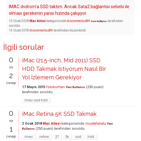
IMAC dvdrom'a SSD taktım. Ancak Sata2 bağlantısı sebebi ile
olması gerekenin yarısı hızında çalışıyor.
15 Ocak 2018
Mac Ailesi
kategorisinde
disconnectus84
tarafından
Yeni Kullanıcı
soruldu
15 Ocak 2018
disconnectus84
tarafından
düzenlendi
İlgili sorular
0
iMac (21.5-inch, Mid 2011) SSD
oy
HDD Takmak İstiyorum Nasıl Bir
2
Yol İzlemem Gerekiyor
cevap
17 Mayıs 2015
fotoburhan
(
230
puan)
Yeni Kullanıcı
tarafından
soruldu
imac-ssd-hdd
0
iMac Retina 5K SSD Takmak
oy
2 Ocak 2018
Mac Ailesi
kategorisinde
mustafabatu
Yeni
1
(
250
puan)
tarafından
soruldu
Kullanıcı
cevap
imac
retina
27
5k
ssd
hdd