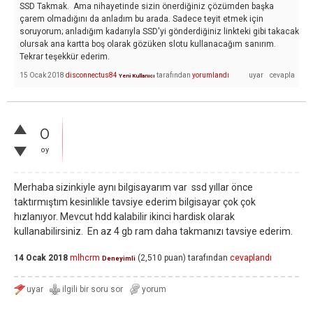
SSD Takmak. Ama nihayetinde sizin önerdiğiniz çözümden başka
çarem olmadığını da anladım bu arada. Sadece teyit etmek için
soruyorum; anladığım kadarıyla SSD'yi gönderdiğiniz linkteki gibi takacak
olursak ana kartta boş olarak gözüken slotu kullanacağım sanırım.
Tekrar teşekkür ederim.
15 Ocak 2018
disconnectus84
tarafından
yorumlandı
Yeni Kullanıcı
0
oy
Merhaba sizinkiyle aynı bilgisayarım var ssd yıllar önce
taktırmıştım kesinlikle tavsiye ederim bilgisayar çok çok
hızlanıyor. Mevcut hdd kalabilir ikinci hardisk olarak
kullanabilirsiniz. En az 4 gb ram daha takmanızı tavsiye ederim.
14 Ocak 2018
mlhcrm
(
2,510
puan)
tarafından
cevaplandı
Deneyimli