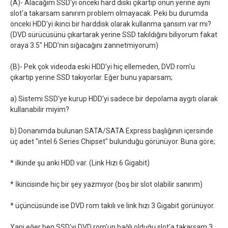
(A)- Alacağım SSD'yi önceki hard diski çıkartıp onun yerine aynı
slot'a takarsam sanırım problem olmayacak. Peki bu durumda
önceki HDD'yi ikinci bir harddisk olarak kullanma şansım var mı?
(DVD sürücüsünü çıkartarak yerine SSD takıldığını biliyorum fakat
oraya 3.5" HDD'nin sığacağını zannetmiyorum)
(B)- Pek çok videoda eski HDD'yi hiç ellemeden, DVD rom'u
çıkartıp yerine SSD takıyorlar. Eğer bunu yaparsam;
a) Sistemi SSD'ye kurup HDD'yi sadece bir depolama aygıtı olarak
kullanabilir miyim?
b) Donanımda bulunan SATA/SATA Express başlığının içersinde
üç adet "intel 6 Series Chipset" bulunduğu görünüyor. Buna göre;
* ilkinde şu anki HDD var. (Link Hızı 6 Gigabit)
* İkincisinde hiç bir şey yazmıyor (boş bir slot olabilir sanırım)
* üçüncüsünde ise DVD rom takılı ve link hızı 3 Gigabit görünüyor.
Yani eğer ben SSD'yi DVD rom'un bağlı olduğu slot'a takarsam 3