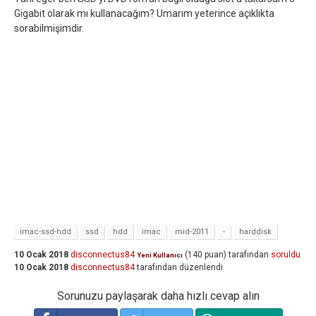
Gigabit olarak mı kullanacağım? Umarım yeterince açıklıkta
sorabilmişimdir.
imac-ssd-hdd
ssd
hdd
imac
mid-2011
-
harddisk
10 Ocak 2018
disconnectus84
(
140
puan)
tarafından
soruldu
Yeni Kullanıcı
10 Ocak 2018
disconnectus84
tarafından
düzenlendi
Sorunuzu paylaşarak daha hızlı cevap alın