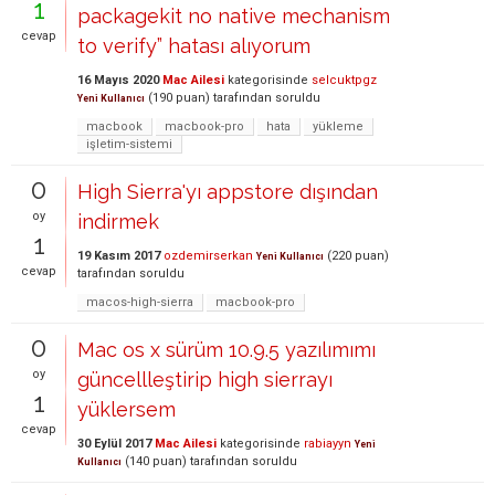
1
packagekit no native mechanism
cevap
to verify” hatası alıyorum
16 Mayıs 2020
Mac Ailesi
kategorisinde
selcuktpgz
(
190
puan)
tarafından
soruldu
Yeni Kullanıcı
macbook
macbook-pro
hata
yükleme
işletim-sistemi
0
High Sierra'yı appstore dışından
oy
indirmek
1
19 Kasım 2017
ozdemirserkan
(
220
puan)
Yeni Kullanıcı
cevap
tarafından
soruldu
macos-high-sierra
macbook-pro
0
Mac os x sürüm 10.9.5 yazılımımı
oy
güncellleştirip high sierrayı
1
yüklersem
cevap
30 Eylül 2017
Mac Ailesi
kategorisinde
rabiayyn
Yeni
(
140
puan)
tarafından
soruldu
Kullanıcı