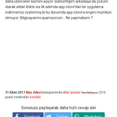
daha izlenceler kısmını açıyor. Bahsettiğim arkadaşa da çözüm
olarak atılan linkte ise ilk adımda app store’dan bir uygulama
indirmemiz söylenmiş ki bu durumda app store’a erişim mümkün
olmuyor. Bilgisayarımı açamıyorum... Ne yapmalıyım ?
31 Ekim 2017
Mac Ailesi
kategorisinde
dilar işsever
(
210
Yeni Kullanıcı
puan)
tarafından
soruldu
Sorunuzu paylaşarak daha hızlı cevap alın
Facebook
Twitter
WhatsApp