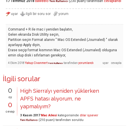
17 Temmuz 2018
baweelo
(
230
puan)
tarafından
cevaplandı
Yeni Kullanıcı
Command + R ile mac i yeniden başlatın,
Gelen ekranda Disk Utility seçin,
Partition seçin Format alanını " Mac OS Extended (Journaled) " olarak
ayarlayıp Apply diyin,
Erase seçip format kısmının Mac OS Extended (Journaled) olduguna
emin olup disk i sıfırlaman gerekiyor,
4 Ekim 2018
Yakup Civanmert
tarafından
yorumlandı
Yeni Kullanıcı
İlgili sorular
0
High Sierra’yı yeniden yüklerken
oy
APFS hatası alıyorum, ne
0
yapmalıyım?
cevap
3 Kasım 2017
Mac Ailesi
kategorisinde
dilar işsever
(
210
puan)
tarafından
soruldu
Yeni Kullanıcı