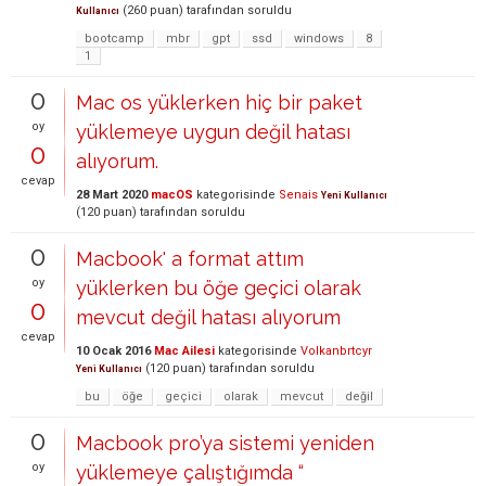
(
260
puan)
tarafından
soruldu
Kullanıcı
bootcamp
mbr
gpt
ssd
windows
8
1
0
Mac os yüklerken hiç bir paket
oy
yüklemeye uygun değil hatası
0
alıyorum.
cevap
28 Mart 2020
macOS
kategorisinde
Senais
Yeni Kullanıcı
(
120
puan)
tarafından
soruldu
0
Macbook' a format attım
oy
yüklerken bu öğe geçici olarak
0
mevcut değil hatası alıyorum
cevap
10 Ocak 2016
Mac Ailesi
kategorisinde
Volkanbrtcyr
(
120
puan)
tarafından
soruldu
Yeni Kullanıcı
bu
öğe
geçici
olarak
mevcut
değil
0
Macbook pro’ya sistemi yeniden
oy
yüklemeye çalıştığımda “