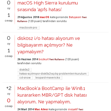
0
macOS High Sierra kurulumu
oy
sırasında ‘apfs hatası’
1
29 Ağustos 2018
macOS
kategorisinde
Batuyasin
Yeni
cevap
(
120
puan)
tarafından
soruldu
Kullanıcı
macbook-pro
0
disk0s2 i/o hatası alıyorum ve
oy
bilgisayarım açılmıyor? Ne
1
yapmalıyım?
cevap
26 Haziran 2014
bozkurt
(
120
puan)
Yeni Kullanıcı
tarafından
soruldu
disk0s2
hatası-açılmıyor-disk0s2-açılış-problemleri-kurulum
cd-snow
leopard-mavericks
+2
MacBook'a BootCamp ile Win8.1
oy
kurararken MBR/GPT disk hatası
0
alıyorum.. Ne yapmalıyım..
cevap
24 Mart 2014
Mac Ailesi
kategorisinde
insiyatif
Yeni