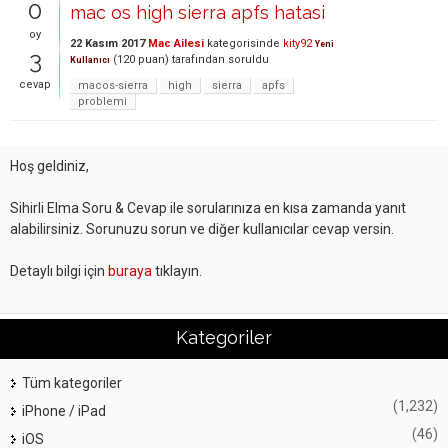
0
mac os high sierra apfs hatasi
oy
22 Kasım 2017
Mac Ailesi
kategorisinde
kity92
Yeni
3
(
120
puan)
tarafından
soruldu
Kullanıcı
cevap
macos-sierra
high
sierra
apfs
problemi
Hoş geldiniz,
Sihirli Elma Soru & Cevap ile sorularınıza en kısa zamanda yanıt
alabilirsiniz. Sorunuzu sorun ve diğer kullanıcılar cevap versin.
Detaylı bilgi için
buraya
tıklayın.
Kategoriler
Tüm kategoriler
(1,232)
iPhone / iPad
(46)
iOS