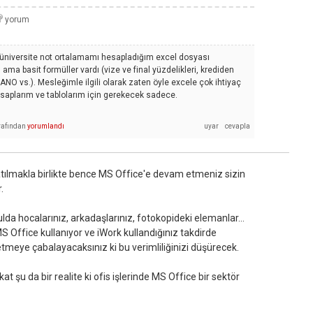
e üniversite not ortalamamı hesapladığım excel dosyası
ma basit formüller vardı (vize ve final yüzdelikleri, krediden
GANO vs.). Mesleğimle ilgili olarak zaten öyle excele çok ihtiyaç
plarım ve tablolarım için gerekecek sadece.
rafından
yorumlandı
ılmakla birlikte bence MS Office'e devam etmeniz sizin
.
kulda hocalarınız, arkadaşlarınız, fotokopideki elemanlar...
MS Office kullanıyor ve iWork kullandığınız takdirde
tmeye çabalayacaksınız ki bu verimliliğinizi düşürecek.
at şu da bir realite ki ofis işlerinde MS Office bir sektör