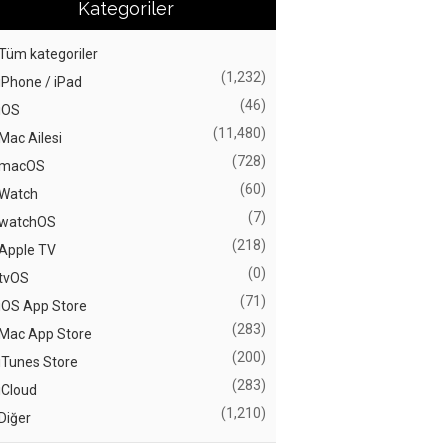
Kategoriler
Tüm kategoriler
(1,232)
iPhone / iPad
(46)
iOS
(11,480)
Mac Ailesi
(728)
macOS
(60)
Watch
(7)
watchOS
(218)
Apple TV
(0)
tvOS
(71)
iOS App Store
(283)
Mac App Store
(200)
iTunes Store
(283)
iCloud
(1,210)
Diğer