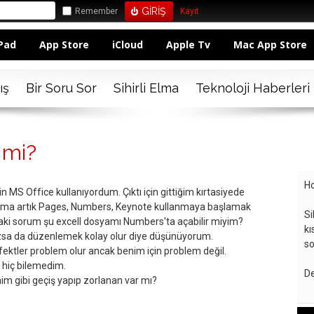
Remember
Kayıt
Pad
App Store
iCloud
Apple Tv
Mac App Store
ış
Bir Soru Sor
Sihirli Elma
Teknoloji Haberleri
 mi?
Ho
MS Office kullanıyordum. Çıktı için gittiğim kırtasiyede
 ama artık Pages, Numbers, Keynote kullanmaya başlamak
Si
daki sorum şu excell dosyamı Numbers'ta açabilir miyim?
kı
zsa da düzenlemek kolay olur diye düşünüyorum.
so
ektler problem olur ancak benim için problem değil.
hiç bilemedim.
De
im gibi geçiş yapıp zorlanan var mı?