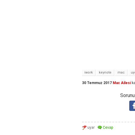
iwork
keynote
mac
uy
30 Temmuz 2017
Mac Ailesi
ka
Sorunuz