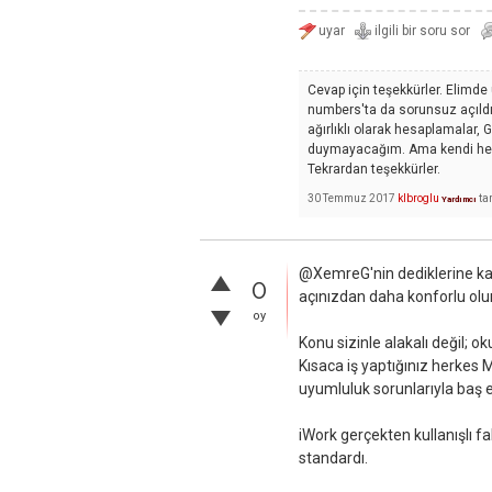
Cevap için teşekkürler. Elimd
numbers'ta da sorunsuz açıldı a
ağırlıklı olarak hesaplamalar, 
duymayacağım. Ama kendi hesa
Tekrardan teşekkürler.
30 Temmuz 2017
klbroglu
ta
Yardımcı
@XemreG'nin dediklerine kat
0
açınızdan daha konforlu olur
oy
Konu sizinle alakalı değil; o
Kısaca iş yaptığınız herkes 
uyumluluk sorunlarıyla baş e
iWork gerçekten kullanışlı fak
standardı.