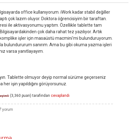
isayarda office kullanıyorum. iWork kadar stabil değiller
ptı çok lazım oluyor. Doktora öğrencisiyim bir taraftan.
dresi ile aktivasyonumu yaptım. Özellikle tablette tam
ilgisayardakinden çok daha rahat tez yazılıyor. Artık
 komplike işler için masaüstü macmini'mi bulunduruyorum.
 da bulundururum sanırım. Ama bu gibi okuma yazma işleri
ınız varsa yanıtlayayım.
rlayın. Tablette olmuyor deyip normal sürüme geçerseniz
a her işin yapıldığını görüyorsunuz.
(
3,360
puan)
tarafından
cevaplandı
eyimli
dırma