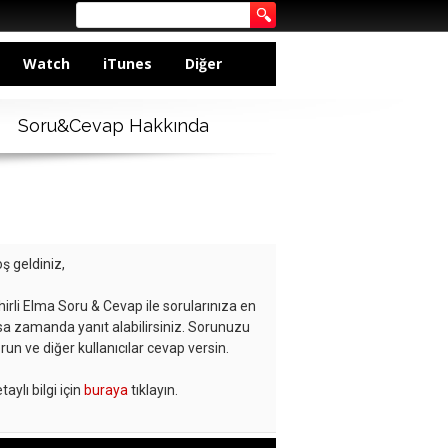
Watch
iTunes
Diğer
Soru&Cevap Hakkında
ş geldiniz,
hirli Elma Soru & Cevap ile sorularınıza en
sa zamanda yanıt alabilirsiniz. Sorunuzu
run ve diğer kullanıcılar cevap versin.
taylı bilgi için
buraya
tıklayın.