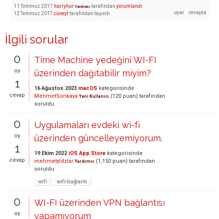
11 Temmuz 2017
harryhur
tarafından
yorumlandı
Yardımcı
12 Temmuz 2017
cüneyt
tarafından
taşındı
İlgili sorular
0
Time Machine yedeğini WI-FI
oy
üzerinden dağıtabilir miyim?
1
16 Ağustos 2023
macOS
kategorisinde
cevap
MehmetSonkaya
(
120
puan)
tarafından
Yeni Kullanıcı
soruldu
0
Uygulamaları evdeki wi-fi
oy
üzerinden güncelleyemiyorum.
1
19 Ekim 2022
iOS App Store
kategorisinde
cevap
mehmetyldzlar
(
1,150
puan)
tarafından
Yardımcı
soruldu
wifi
wifi-bağlantı
0
WI-FI üzerinden VPN bağlantısı
oy
yapamıyorum