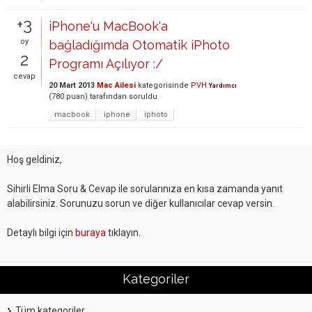
+3
iPhone'u MacBook'a
oy
bağladığımda Otomatik iPhoto
2
Programı Açılıyor :/
cevap
20 Mart 2013
Mac Ailesi
kategorisinde
PVH
Yardımcı
(
780
puan)
tarafından
soruldu
macbook
iphone
iphoto
Hoş geldiniz,
Sihirli Elma Soru & Cevap ile sorularınıza en kısa zamanda yanıt
alabilirsiniz. Sorunuzu sorun ve diğer kullanıcılar cevap versin.
Detaylı bilgi için
buraya
tıklayın.
Kategoriler
Tüm kategoriler