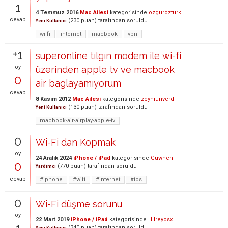
1
4 Temmuz 2016
Mac Ailesi
kategorisinde
ozgurozturk
cevap
(
230
puan)
tarafından
soruldu
Yeni Kullanıcı
wi-fi
internet
macbook
vpn
+1
superonline tılgın modem ile wi-fi
oy
üzerinden apple tv ve macbook
0
air baglayamıyorum
cevap
8 Kasım 2012
Mac Ailesi
kategorisinde
zeyniunverdi
(
130
puan)
tarafından
soruldu
Yeni Kullanıcı
macbook-air-airplay-apple-tv
0
Wi-Fi dan Kopmak
oy
24 Aralık 2024
iPhone / iPad
kategorisinde
Guwhen
0
(
770
puan)
tarafından
soruldu
Yardımcı
cevap
#iphone
#wifi
#internet
#ios
0
Wi-Fi düşme sorunu
oy
22 Mart 2019
iPhone / iPad
kategorisinde
Hllreyosx
(
340
puan)
tarafından
soruldu