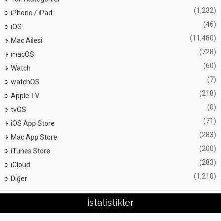
(1,232)
iPhone / iPad
(46)
iOS
(11,480)
Mac Ailesi
(728)
macOS
(60)
Watch
(7)
watchOS
(218)
Apple TV
(0)
tvOS
(71)
iOS App Store
(283)
Mac App Store
(200)
iTunes Store
(283)
iCloud
(1,210)
Diğer
İstatistikler