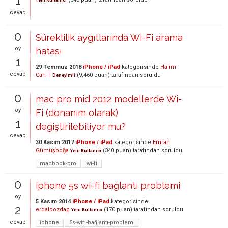
1
Yeni Kullanıcı
cevap
0
Süreklilik aygıtlarında Wi-Fi arama
oy
hatası
1
29 Temmuz 2018
iPhone / iPad
kategorisinde
Halim
cevap
Can T
(
9,460
puan)
tarafından
soruldu
Deneyimli
0
mac pro mid 2012 modellerde Wi-
oy
Fi (donanım olarak)
1
değiştirilebiliyor mu?
cevap
30 Kasım 2017
iPhone / iPad
kategorisinde
Emrah
Gümüşboğa
(
340
puan)
tarafından
soruldu
Yeni Kullanıcı
macbook-pro
wi-fi
0
iphone 5s wi-fi bağlantı problemi
oy
5 Kasım 2014
iPhone / iPad
kategorisinde
2
erdalbozdag
(
170
puan)
tarafından
soruldu
Yeni Kullanıcı
cevap
iphone
5s-wifi-bağlantı-problemi