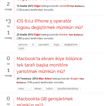
2
13 Aralık 2013
Diğer
kategorisinde
ismet48
Yeni Kullanıcı
cevap
(
120
puan)
tarafından
soruldu
+3
iOS 6.0.2 iPhone 5 operatör
oy
logosu değiştirmek mümkün mü?
1
23 Aralık 2012
Diğer
kategorisinde
thinker
Yeni Kullanıcı
cevap
(
280
puan)
tarafından
soruldu
iphone
5
operatör
logo
değiştirme
ios6
0
Macbook'ta ekranı ikiye bölünce
oy
tek tarafı başka monitöre
1
yansıtmak mümkün mü?
cevap
24 Temmuz 2016
Mac Ailesi
kategorisinde
Begtm
Yeni
(
140
puan)
tarafından
soruldu
Kullanıcı
mac
-
ekran
hdmi
parallelsdesktop
0
Macbookta GB genişletmek
oy
mümkün mü?