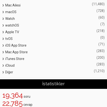
(11,480)
Mac Ailesi
(728)
macOS
(60)
Watch
(7)
watchOS
(218)
Apple TV
(0)
tvOS
(71)
iOS App Store
(283)
Mac App Store
(200)
iTunes Store
(283)
iCloud
(1,210)
Diğer
İstatistikler
19,364
soru
22,785
cevap