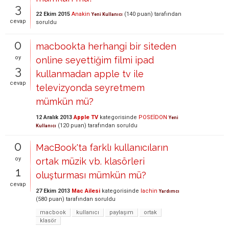
3
22 Ekim 2015
Anakin
(
140
puan)
tarafından
Yeni Kullanıcı
cevap
soruldu
0
macbookta herhangi bir siteden
oy
online seyettiğim filmi ipad
3
kullanmadan apple tv ile
cevap
televizyonda seyretmem
mümkün mü?
12 Aralık 2013
Apple TV
kategorisinde
POSEİDON
Yeni
(
120
puan)
tarafından
soruldu
Kullanıcı
0
MacBook'ta farklı kullanıcıların
oy
ortak müzik vb. klasörleri
1
oluşturması mümkün mü?
cevap
27 Ekim 2013
Mac Ailesi
kategorisinde
lachin
Yardımcı
(
580
puan)
tarafından
soruldu
macbook
kullanıcı
paylaşım
ortak
klasör