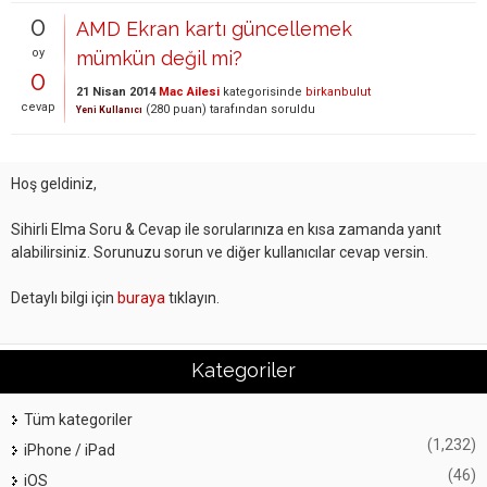
0
AMD Ekran kartı güncellemek
oy
mümkün değil mi?
0
21 Nisan 2014
Mac Ailesi
kategorisinde
birkanbulut
cevap
(
280
puan)
tarafından
soruldu
Yeni Kullanıcı
Hoş geldiniz,
Sihirli Elma Soru & Cevap ile sorularınıza en kısa zamanda yanıt
alabilirsiniz. Sorunuzu sorun ve diğer kullanıcılar cevap versin.
Detaylı bilgi için
buraya
tıklayın.
Kategoriler
Tüm kategoriler
(1,232)
iPhone / iPad
(46)
iOS