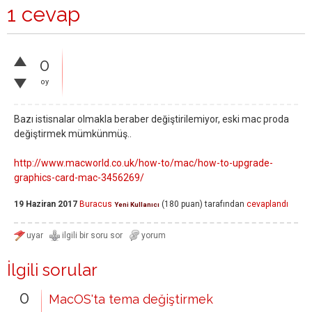
1 cevap
0
oy
Bazı istisnalar olmakla beraber değiştirilemiyor, eski mac proda
değiştirmek mümkünmüş..
http://www.macworld.co.uk/how-to/mac/how-to-upgrade-
graphics-card-mac-3456269/
19 Haziran 2017
Buracus
(
180
puan)
tarafından
cevaplandı
Yeni Kullanıcı
İlgili sorular
0
MacOS'ta tema değiştirmek