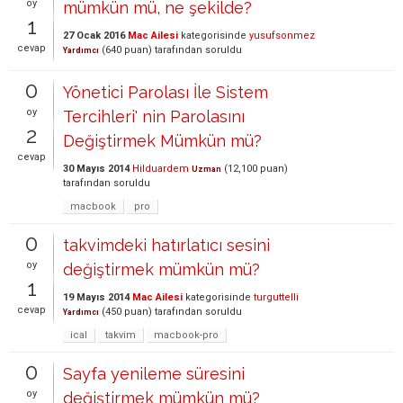
oy
mümkün mü, ne şekilde?
1
27 Ocak 2016
Mac Ailesi
kategorisinde
yusufsonmez
cevap
(
640
puan)
tarafından
soruldu
Yardımcı
0
Yönetici Parolası İle Sistem
oy
Tercihleri' nin Parolasını
2
Değiştirmek Mümkün mü?
cevap
30 Mayıs 2014
Hilduardem
(
12,100
puan)
Uzman
tarafından
soruldu
macbook
pro
0
takvimdeki hatırlatıcı sesini
oy
değiştirmek mümkün mü?
1
19 Mayıs 2014
Mac Ailesi
kategorisinde
turguttelli
cevap
(
450
puan)
tarafından
soruldu
Yardımcı
ical
takvim
macbook-pro
0
Sayfa yenileme süresini
oy
değiştirmek mümkün mü?