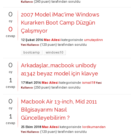
(
240
puan)
tarafından
soruldu
Kullanıcı
0
2007 Model iMac'ime Windows
oy
Kurarken Boot Camp Düzgün
0
Çalışmıyor
cevap
12 Şubat 2016
Mac Ailesi
kategorisinde
umutaydinn
(
120
puan)
tarafından
soruldu
Yeni Kullanıcı
bootcamp
windows10
0
Arkadaşlar...macbook unibody
oy
a1342 beyaz model için klavye
1
17 Mart 2016
Mac Ailesi
kategorisinde
ismail18
Yeni
cevap
(
250
puan)
tarafından
soruldu
Kullanıcı
0
Macbook Air 13-inch, Mid 2011
oy
Bilgisayarımı Nasıl
1
Güncelleyebilirim ?
cevap
25 Ekim 2018
Mac Ailesi
kategorisinde
lordkumandan
(
120
puan)
tarafından
soruldu
Yeni Kullanıcı