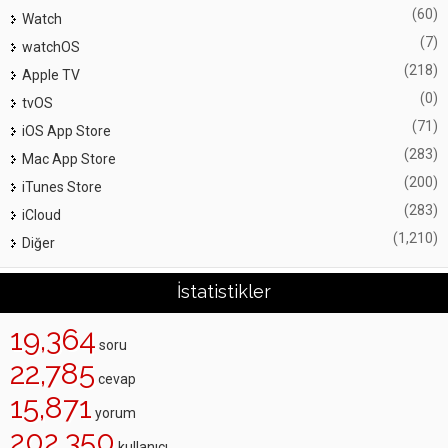
(60)
Watch
(7)
watchOS
(218)
Apple TV
(0)
tvOS
(71)
iOS App Store
(283)
Mac App Store
(200)
iTunes Store
(283)
iCloud
(1,210)
Diğer
İstatistikler
19,364
soru
22,785
cevap
15,871
yorum
202,350
kullanıcı