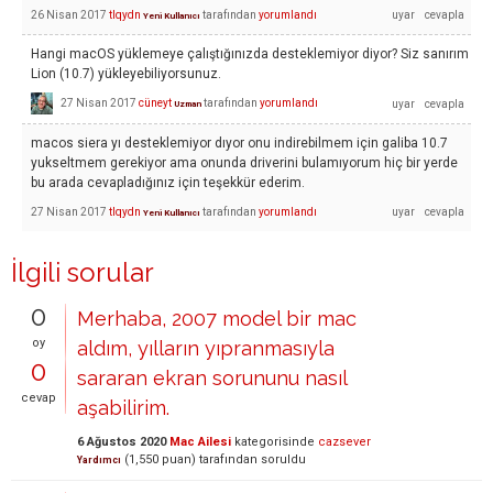
26 Nisan 2017
tlqydn
tarafından
yorumlandı
Yeni Kullanıcı
Hangi macOS yüklemeye çalıştığınızda desteklemiyor diyor? Siz sanırım
Lion (10.7) yükleyebiliyorsunuz.
27 Nisan 2017
cüneyt
tarafından
yorumlandı
Uzman
macos siera yı desteklemiyor dıyor onu indirebilmem için galiba 10.7
yukseltmem gerekiyor ama onunda driverini bulamıyorum hiç bir yerde
bu arada cevapladığınız için teşekkür ederim.
27 Nisan 2017
tlqydn
tarafından
yorumlandı
Yeni Kullanıcı
İlgili sorular
0
Merhaba, 2007 model bir mac
oy
aldım, yılların yıpranmasıyla
0
sararan ekran sorununu nasıl
cevap
aşabilirim.
6 Ağustos 2020
Mac Ailesi
kategorisinde
cazsever
(
1,550
puan)
tarafından
soruldu
Yardımcı