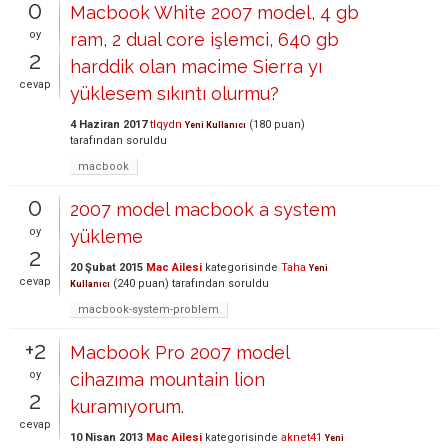
0
Macbook White 2007 model, 4 gb
oy
ram, 2 dual core işlemci, 640 gb
2
harddik olan macime Sierra yı
cevap
yüklesem sıkıntı olurmu?
4 Haziran 2017
tlqydn
(
180
puan)
Yeni Kullanıcı
tarafından
soruldu
macbook
0
2007 model macbook a system
oy
yükleme
2
20 Şubat 2015
Mac Ailesi
kategorisinde
Taha
Yeni
cevap
(
240
puan)
tarafından
soruldu
Kullanıcı
macbook-system-problem
+2
Macbook Pro 2007 model
oy
cihazıma mountain lion
2
kuramıyorum.
cevap
10 Nisan 2013
Mac Ailesi
kategorisinde
aknet41
Yeni