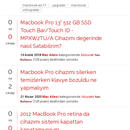
macbook-air-11
upgrade
macbook
old-update
0
Macbook Pro 13" 512 GB SSD
oy
Touch Bar/Touch ID -
0
MPXW2TU/A Cihazımı değerinde
cevap
nasıl Satabilirim?
14 Aralık 2018
Mac Ailesi
kategorisinde
bbburak
Yeni
(
120
puan)
tarafından
soruldu
Kullanıcı
0
Macbook Pro cihazımı silerken
oy
temizlerken klavye bozuldu ne
2
yapmalıyım
cevap
21 Nisan 2020
Mac Ailesi
kategorisinde
hburakk
Yeni
(
120
puan)
tarafından
soruldu
Kullanıcı
0
2012 MacBook Pro retina da
oy
cihazımı sistemi kapattan
0
kapatamıyorum