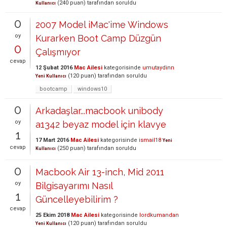
(
240
puan)
tarafından
soruldu
Kullanıcı
0
2007 Model iMac'ime Windows
oy
Kurarken Boot Camp Düzgün
0
Çalışmıyor
cevap
12 Şubat 2016
Mac Ailesi
kategorisinde
umutaydinn
(
120
puan)
tarafından
soruldu
Yeni Kullanıcı
bootcamp
windows10
0
Arkadaşlar...macbook unibody
oy
a1342 beyaz model için klavye
1
17 Mart 2016
Mac Ailesi
kategorisinde
ismail18
Yeni
cevap
(
250
puan)
tarafından
soruldu
Kullanıcı
0
Macbook Air 13-inch, Mid 2011
oy
Bilgisayarımı Nasıl
1
Güncelleyebilirim ?
cevap
25 Ekim 2018
Mac Ailesi
kategorisinde
lordkumandan
(
120
puan)
tarafından
soruldu
Yeni Kullanıcı