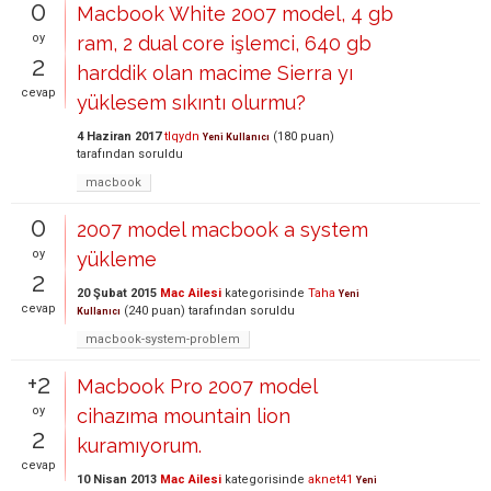
0
Macbook White 2007 model, 4 gb
oy
ram, 2 dual core işlemci, 640 gb
2
harddik olan macime Sierra yı
cevap
yüklesem sıkıntı olurmu?
4 Haziran 2017
tlqydn
(
180
puan)
Yeni Kullanıcı
tarafından
soruldu
macbook
0
2007 model macbook a system
oy
yükleme
2
20 Şubat 2015
Mac Ailesi
kategorisinde
Taha
Yeni
cevap
(
240
puan)
tarafından
soruldu
Kullanıcı
macbook-system-problem
+2
Macbook Pro 2007 model
oy
cihazıma mountain lion
2
kuramıyorum.
cevap
10 Nisan 2013
Mac Ailesi
kategorisinde
aknet41
Yeni