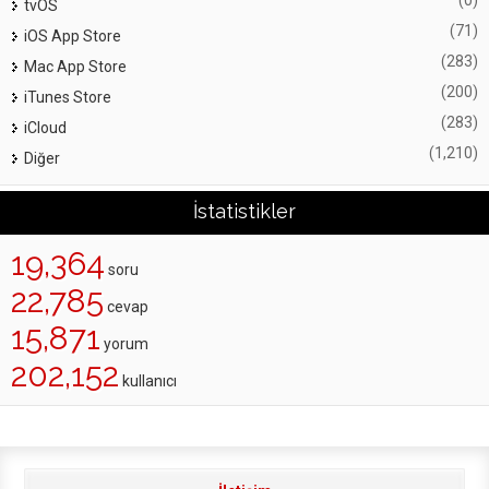
tvOS
(71)
iOS App Store
(283)
Mac App Store
(200)
iTunes Store
(283)
iCloud
(1,210)
Diğer
İstatistikler
19,364
soru
22,785
cevap
15,871
yorum
202,152
kullanıcı