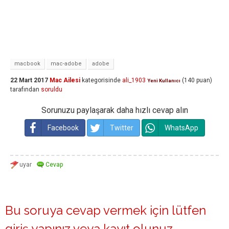
macbook
mac-adobe
adobe
22 Mart 2017
Mac Ailesi
kategorisinde
ali_1903
(
140
puan)
Yeni Kullanıcı
tarafından
soruldu
Sorunuzu paylaşarak daha hızlı cevap alın
Facebook
Twitter
WhatsApp
Bu soruya cevap vermek için lütfen
giriş yapınız
veya
kayıt olunuz
.