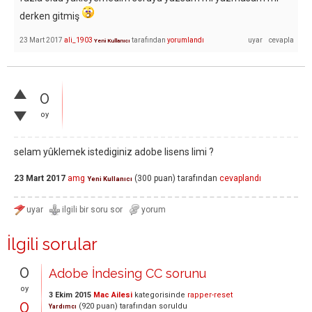
derken gitmiş
23 Mart 2017
ali_1903
tarafından
yorumlandı
Yeni Kullanıcı
0
oy
selam yûklemek istediginiz adobe lisens limi ?
23 Mart 2017
amg
(
300
puan)
tarafından
cevaplandı
Yeni Kullanıcı
İlgili sorular
0
Adobe İndesing CC sorunu
oy
3 Ekim 2015
Mac Ailesi
kategorisinde
rapper-reset
0
(
920
puan)
tarafından
soruldu
Yardımcı