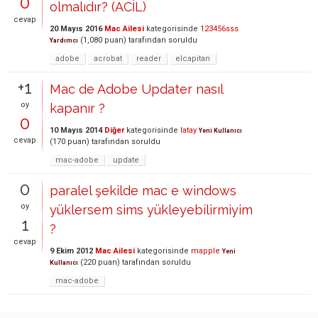
0
olmalıdır? (ACİL)
cevap
20 Mayıs 2016
Mac Ailesi
kategorisinde
123456sss
(
1,080
puan)
tarafından
soruldu
Yardımcı
adobe
acrobat
reader
elcapitan
+1
Mac de Adobe Updater nasıl
oy
kapanır ?
0
10 Mayıs 2014
Diğer
kategorisinde
latay
Yeni Kullanıcı
cevap
(
170
puan)
tarafından
soruldu
mac-adobe
update
0
paralel şekilde mac e windows
oy
yüklersem sims yükleyebilirmiyim
1
?
cevap
9 Ekim 2012
Mac Ailesi
kategorisinde
mapple
Yeni
(
220
puan)
tarafından
soruldu
Kullanıcı
mac-adobe