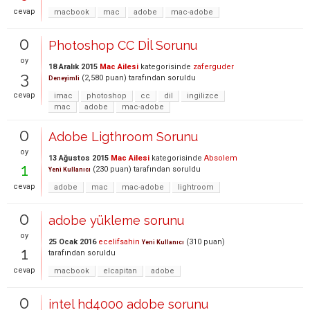
cevap
macbook
mac
adobe
mac-adobe
0
Photoshop CC Dİl Sorunu
oy
18 Aralık 2015
Mac Ailesi
kategorisinde
zaferguder
3
(
2,580
puan)
tarafından
soruldu
Deneyimli
cevap
imac
photoshop
cc
dil
ingilizce
mac
adobe
mac-adobe
0
Adobe Ligthroom Sorunu
oy
13 Ağustos 2015
Mac Ailesi
kategorisinde
Absolem
1
(
230
puan)
tarafından
soruldu
Yeni Kullanıcı
cevap
adobe
mac
mac-adobe
lightroom
0
adobe yükleme sorunu
oy
25 Ocak 2016
ecelifsahin
(
310
puan)
Yeni Kullanıcı
1
tarafından
soruldu
cevap
macbook
elcapitan
adobe
0
intel hd4000 adobe sorunu