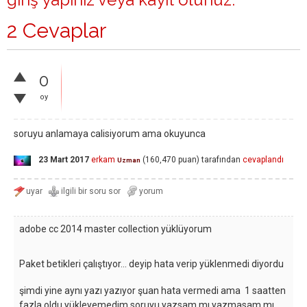
2 Cevaplar
0
oy
soruyu anlamaya calisiyorum ama okuyunca
23 Mart 2017
erkam
(
160,470
puan)
tarafından
cevaplandı
Uzman
adobe cc 2014 master collection yüklüyorum
Paket betikleri çalıştıyor... deyip hata verip yüklenmedi diyordu
şimdi yine aynı yazı yazıyor şuan hata vermedi ama 1 saatten
fazla oldu yükleyemedim soruyu yazsam mı yazmasam mı