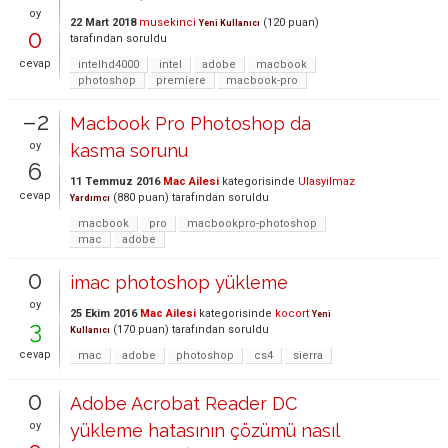
oy
22 Mart 2018
musekinci
(
120
puan)
Yeni Kullanıcı
0
tarafından
soruldu
cevap
intelhd4000
intel
adobe
macbook
photoshop
premiere
macbook-pro
–2
Macbook Pro Photoshop da
oy
kasma sorunu
6
11 Temmuz 2016
Mac Ailesi
kategorisinde
Ulasyilmaz
cevap
(
880
puan)
tarafından
soruldu
Yardımcı
macbook
pro
macbookpro-photoshop
mac
adobe
0
imac photoshop yükleme
oy
25 Ekim 2016
Mac Ailesi
kategorisinde
kocort
Yeni
3
(
170
puan)
tarafından
soruldu
Kullanıcı
cevap
mac
adobe
photoshop
cs4
sierra
0
Adobe Acrobat Reader DC
oy
yükleme hatasının çözümü nasıl