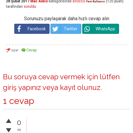
28 Şubat 2017
Mac Ailesi
kategorisinde
sirocco
(
120
puan)
Yeni Kullanıcı
tarafından
soruldu
Sorunuzu paylaşarak daha hızlı cevap alın
Facebook
Twitter
WhatsApp
Bu soruya cevap vermek için lütfen
giriş yapınız
veya
kayıt olunuz
.
1 cevap
0
oy