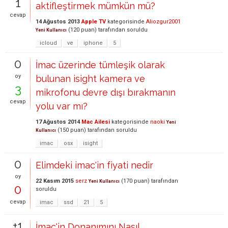
1
aktifleştirmek mümkün mü?
cevap
14 Ağustos 2013
Apple TV
kategorisinde
Aliozgur2001
(
120
puan)
tarafından
soruldu
Yeni Kullanıcı
icloud
ve
iphone
5
0
İmac üzerinde tümleşik olarak
oy
bulunan isight kamera ve
3
mikrofonu devre dışı bırakmanın
cevap
yolu var mı?
17 Ağustos 2014
Mac Ailesi
kategorisinde
naoki
Yeni
(
150
puan)
tarafından
soruldu
Kullanıcı
imac
osx
isight
0
Elimdeki imac'in fiyati nedir
oy
22 Kasım 2015
serz
(
170
puan)
tarafından
Yeni Kullanıcı
0
soruldu
cevap
imac
ssd
21
5
+1
İmac'in Donanımını Nasıl