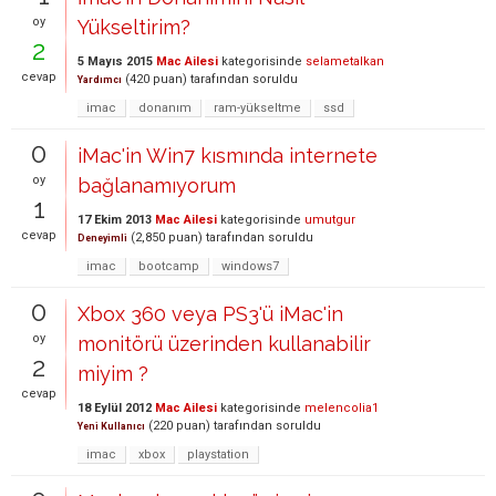
oy
Yükseltirim?
2
5 Mayıs 2015
Mac Ailesi
kategorisinde
selametalkan
cevap
(
420
puan)
tarafından
soruldu
Yardımcı
imac
donanım
ram-yükseltme
ssd
0
iMac'in Win7 kısmında internete
oy
bağlanamıyorum
1
17 Ekim 2013
Mac Ailesi
kategorisinde
umutgur
cevap
(
2,850
puan)
tarafından
soruldu
Deneyimli
imac
bootcamp
windows7
0
Xbox 360 veya PS3'ü iMac'in
oy
monitörü üzerinden kullanabilir
2
miyim ?
cevap
18 Eylül 2012
Mac Ailesi
kategorisinde
melencolia1
(
220
puan)
tarafından
soruldu
Yeni Kullanıcı
imac
xbox
playstation