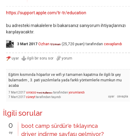
https://support.apple.com/tr-tr/education
bu adresteki makalelere bi bakarsanız sanıyorum ihtiyaçlarınızı
karşılayacaktır.
3 Mart 2017
Ozhan
(
25,720
puan)
tarafından
cevaplandı
Uzman
Eğitim kısmında höparlor ve wifi yi tamamen kapatma ile ilgili bi şey
bulamadım , 3. pati yazılımlarla yada farklı yöntemlerle mumkun mu
acaba
7 Mart 2017
sirocco
tarafından
yorumlandı
Yeni Kullanıcı
7 Mart 2017
cüneyt
tarafından
taşındı
İlgili sorular
0
boot camp sürdür'e tıklayınca
oy
driver indirme sayfası gelmiyor?