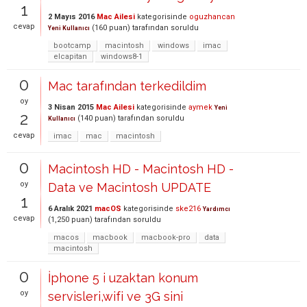
1
2 Mayıs 2016
Mac Ailesi
kategorisinde
oguzhancan
cevap
(
160
puan)
tarafından
soruldu
Yeni Kullanıcı
bootcamp
macintosh
windows
imac
elcapitan
windows8-1
0
Mac tarafından terkedildim
oy
3 Nisan 2015
Mac Ailesi
kategorisinde
aymek
Yeni
2
(
140
puan)
tarafından
soruldu
Kullanıcı
cevap
imac
mac
macintosh
0
Macintosh HD - Macintosh HD -
oy
Data ve Macintosh UPDATE
1
6 Aralık 2021
macOS
kategorisinde
ske216
Yardımcı
cevap
(
1,250
puan)
tarafından
soruldu
macos
macbook
macbook-pro
data
macintosh
0
İphone 5 i uzaktan konum
oy
servisleri,wifi ve 3G sini