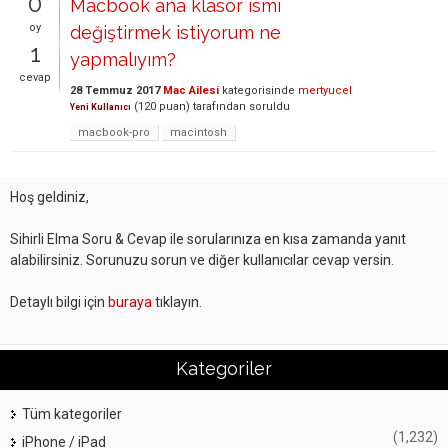
0
Macbook ana klasör ismi
oy
değiştirmek istiyorum ne
1
yapmalıyım?
cevap
28 Temmuz 2017
Mac Ailesi
kategorisinde
mertyucel
(
120
puan)
tarafından
soruldu
Yeni Kullanıcı
macbook-pro
macintosh
Hoş geldiniz,
Sihirli Elma Soru & Cevap ile sorularınıza en kısa zamanda yanıt
alabilirsiniz. Sorunuzu sorun ve diğer kullanıcılar cevap versin.
Detaylı bilgi için
buraya
tıklayın.
Kategoriler
Tüm kategoriler
(1,232)
iPhone / iPad