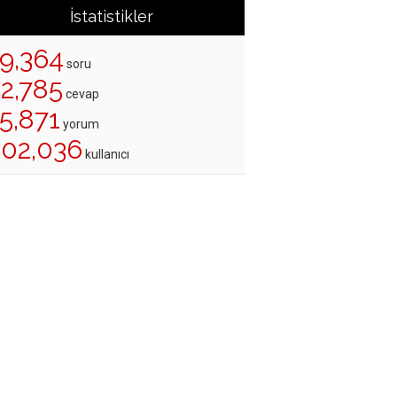
İstatistikler
19,364
soru
22,785
cevap
5,871
yorum
202,036
kullanıcı