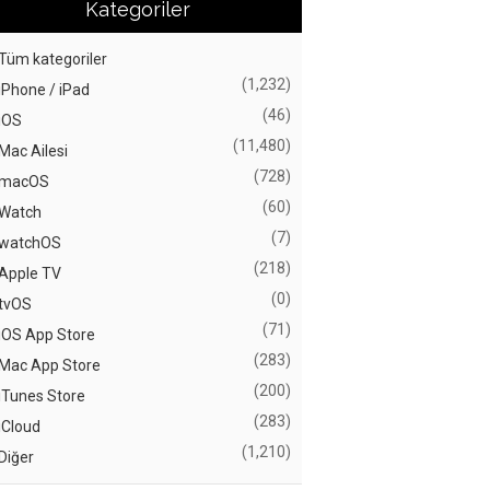
Kategoriler
Tüm kategoriler
(1,232)
iPhone / iPad
(46)
iOS
(11,480)
Mac Ailesi
(728)
macOS
(60)
Watch
(7)
watchOS
(218)
Apple TV
(0)
tvOS
(71)
iOS App Store
(283)
Mac App Store
(200)
iTunes Store
(283)
iCloud
(1,210)
Diğer