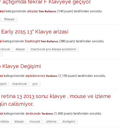
er açtığımda tekrar F Klavyeye geçiyor.
esi
kategorisinde
aleydar
(
140
puan)
tarafından
soruldu
Yeni Kullanıcı
fklavye
arly 2015 13" Klavye arizasi
si
kategorisinde
DayKnight
(
380
puan)
tarafından
soruldu
Yeni Kullanıcı
cbook
klavye
macbook-pro-klavye-problemi
r
Klavye Değişimi
si
kategorisinde
alptekinenes
(
1,190
puan)
tarafından
soruldu
Yardımcı
işim
macbook
pro
etina 13 2013 sonu: klavye , mouse ve izleme
ün calismiyor.
si
kategorisinde
dedezade
(
1,400
puan)
tarafından
soruldu
Yardımcı
retina
klavye
mouse
izleme
dortgeni