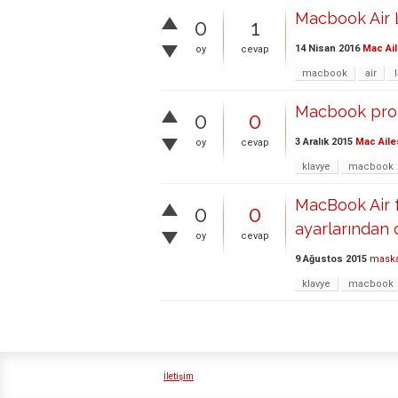
Macbook Air L
0
1
14 Nisan 2016
Mac Ail
oy
cevap
macbook
air
Macbook pro 
0
0
3 Aralık 2015
Mac Aile
oy
cevap
klavye
macbook
MacBook Air f
0
0
ayarlarından d
oy
cevap
9 Ağustos 2015
maska
klavye
macbook
İletişim