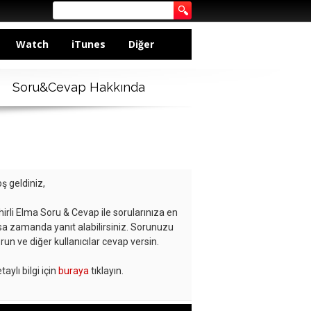
Watch
iTunes
Diğer
Soru&Cevap Hakkında
ş geldiniz,
hirli Elma Soru & Cevap ile sorularınıza en
sa zamanda yanıt alabilirsiniz. Sorunuzu
run ve diğer kullanıcılar cevap versin.
taylı bilgi için
buraya
tıklayın.