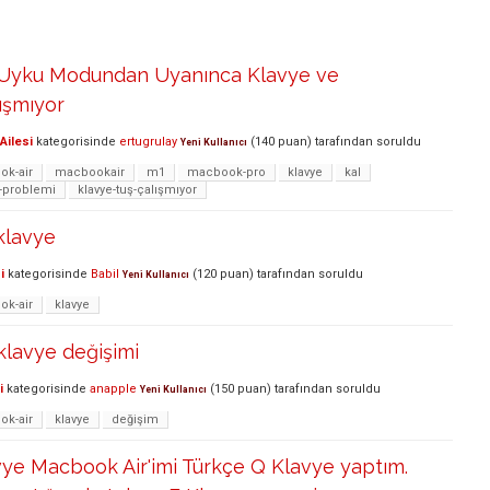
 Uyku Modundan Uyanınca Klavye ve
ışmıyor
Ailesi
kategorisinde
ertugrulay
(
140
puan)
tarafından
soruldu
Yeni Kullanıcı
k-air
macbookair
m1
macbook-pro
klavye
kal
-problemi
klavye-tuş-çalışmıyor
klavye
i
kategorisinde
Babil
(
120
puan)
tarafından
soruldu
Yeni Kullanıcı
k-air
klavye
klavye değişimi
i
kategorisinde
anapple
(
150
puan)
tarafından
soruldu
Yeni Kullanıcı
k-air
klavye
değişim
vye Macbook Air'imi Türkçe Q Klavye yaptım.