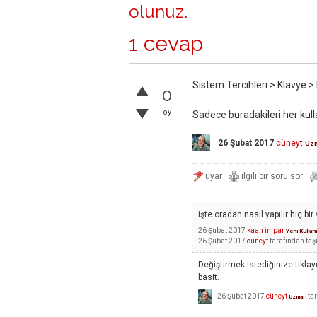
olunuz
.
1 cevap
Sistem Tercihleri > Klavye >
0
oy
Sadece buradakileri her kulla
26 Şubat 2017
cüneyt
Uz
işte oradan nasil yapılır hiç 
26 Şubat 2017
kaan impar
Yeni Kullan
26 Şubat 2017
cüneyt
tarafından
taş
Değiştirmek istediğinize tıkla
basit.
26 Şubat 2017
cüneyt
ta
Uzman