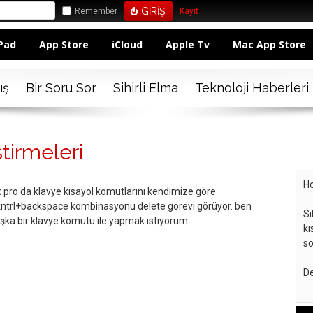
Remember
Kayıt
Pad
App Store
iCloud
Apple Tv
Mac App Store
ış
Bir Soru Sor
Sihirli Elma
Teknoloji Haberleri
tirmeleri
Ho
ro da klavye kısayol komutlarını kendimize göre
n kntrl+backspace kombinasyonu delete görevi görüyor. ben
Si
aşka bir klavye komutu ile yapmak istiyorum
kı
so
De