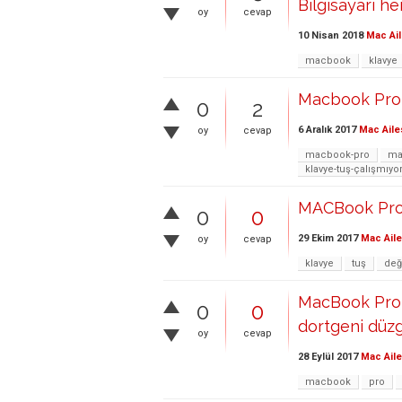
Bilgisayarı h
oy
cevap
10 Nisan 2018
Mac Ail
macbook
klavye
Macbook Pro E
0
2
6 Aralık 2017
Mac Aile
oy
cevap
macbook-pro
ma
klavye-tuş-çalışmıyo
MACBook Pro 
0
0
29 Ekim 2017
Mac Aile
oy
cevap
klavye
tuş
değ
MacBook Pro r
0
0
dortgeni düzg
oy
cevap
28 Eylül 2017
Mac Aile
macbook
pro