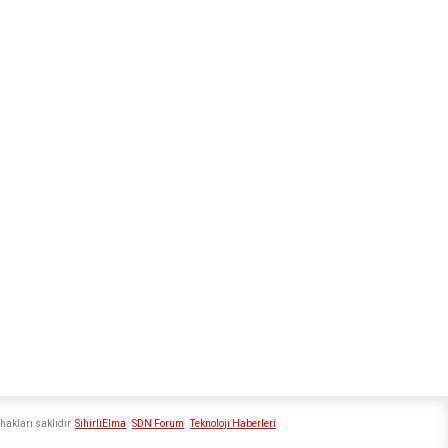
hakları saklıdır
SihirliElma
SDN Forum
Teknoloji Haberleri