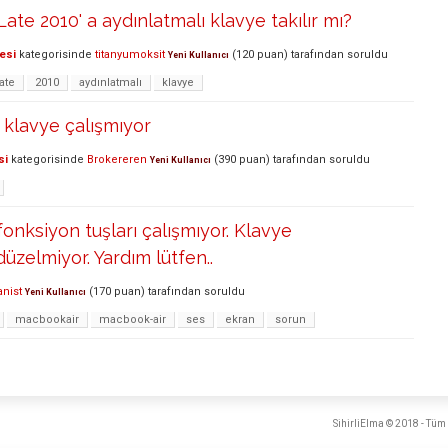
ate 2010' a aydınlatmalı klavye takılır mı?
esi
kategorisinde
titanyumoksit
(
120
puan)
tarafından
soruldu
Yeni Kullanıcı
late
2010
aydınlatmalı
klavye
klavye çalışmıyor
si
kategorisinde
Brokereren
(
390
puan)
tarafından
soruldu
Yeni Kullanıcı
onksiyon tuşları çalışmıyor. Klavye
üzelmiyor. Yardım lütfen..
nist
(
170
puan)
tarafından
soruldu
Yeni Kullanıcı
macbookair
macbook-air
ses
ekran
sorun
SihirliElma © 2018 - Tüm 