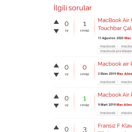
İlgili sorular
MacBook Air
0
1
Touchbar Çal
oy
cevap
11 Ağustos 2023
Mac 
macbook
macboo
macbook-pro-klavye
Macbook air 
0
0
2 Ekim 2019
Mac Ailes
oy
cevap
macbook
macboo
Macbook Air 
0
1
9 Mart 2019
Mac Ailes
oy
cevap
macbook
macboo
Fransız F Kla
0
3