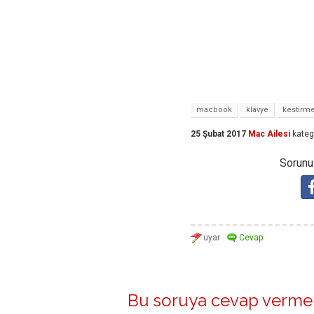
macbook
klavye
kestirme
25 Şubat 2017
Mac Ailesi
kateg
Sorunuz
Bu soruya cevap vermek