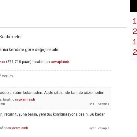
 Kestirmeler
1
nıcı kendine göre değiştirebilir.
(
371,710
puan)
tarafından
cevaplandı
man
bir video anlatım bulamadım. Apple sitesinde tarifide çözemedim
tarafından
yorumlandı
ıcı
ındı
yın, return tuşuna basın, yeni tuş kombinasyona basın. Bu kadar
rafından
yorumlandı