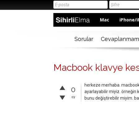
Mac
iPhone/i
Sorular
Cevaplanmam
Macbook klavye kes
herkeze merhaba. macbook p
0
ayarlayabilir miyiz. örneği
oy
bunu değiştirebilir miyim. b