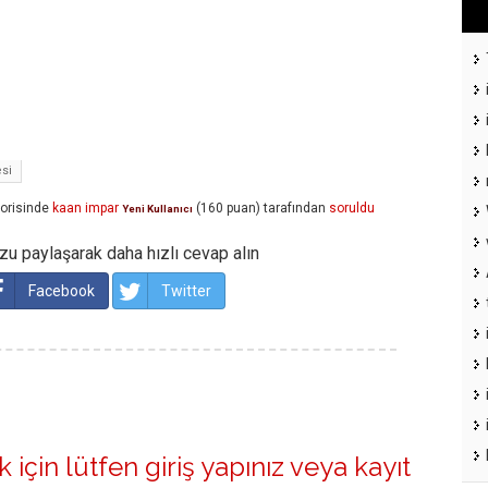
si
orisinde
kaan impar
(
160
puan)
tarafından
soruldu
Yeni Kullanıcı
u paylaşarak daha hızlı cevap alın
Facebook
Twitter
 için lütfen
giriş yapınız
veya
kayıt