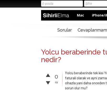
Mac
iPhone/i
Sorular
Cevaplanmam
Yolcu beraberinde tur
nedir?
Yolcu beraberinde tek kisi 
0
faturali olarak ve ayni zama
oy
cihazla yani daha onceden t
sorun olur mu?