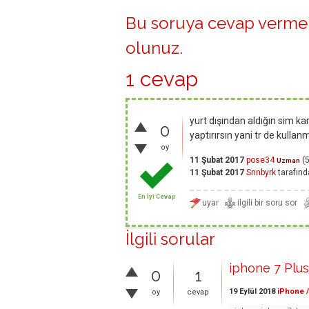
Bu soruya cevap vermek
olunuz
.
1 cevap
yurt dışından aldığın sim ka
0
yaptırırsın yani tr de kul
oy
11 Şubat 2017
pose34
(
Uzman
11 Şubat 2017
Snnbyrk
tarafınd
En İyi Cevap
İlgili sorular
iphone 7 Plu
0
1
19 Eylül 2018
iPhone /
oy
cevap