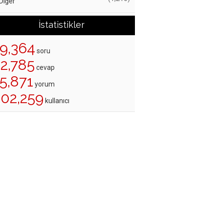
Diğer
İstatistikler
19,364
soru
22,785
cevap
5,871
yorum
202,259
kullanıcı