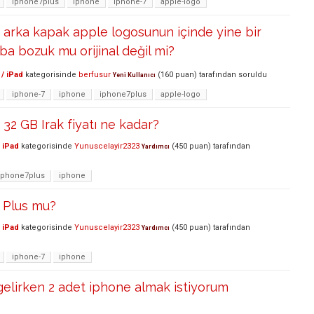
iphone7plus
iphone
iphone-7
apple-logo
 arka kapak apple logosunun içinde yine bir
aba bozuk mu orijinal değil mi?
/ iPad
kategorisinde
berfusur
(
160
puan)
tarafından
soruldu
Yeni Kullanıcı
iphone-7
iphone
iphone7plus
apple-logo
 32 GB Irak fiyatı ne kadar?
 iPad
kategorisinde
Yunuscelayir2323
(
450
puan)
tarafından
Yardımcı
iphone7plus
iphone
 Plus mu?
 iPad
kategorisinde
Yunuscelayir2323
(
450
puan)
tarafından
Yardımcı
iphone-7
iphone
elirken 2 adet iphone almak istiyorum