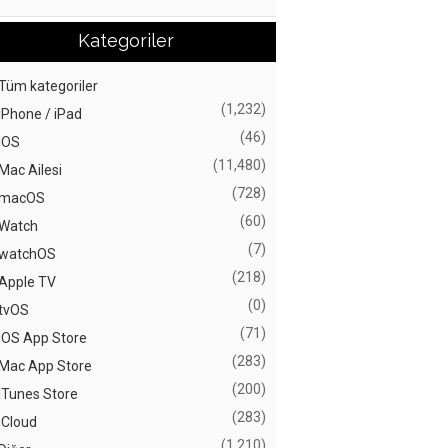
Kategoriler
Tüm kategoriler
(1,232)
iPhone / iPad
(46)
iOS
(11,480)
Mac Ailesi
(728)
macOS
(60)
Watch
(7)
watchOS
(218)
Apple TV
(0)
tvOS
(71)
iOS App Store
(283)
Mac App Store
(200)
iTunes Store
(283)
iCloud
(1,210)