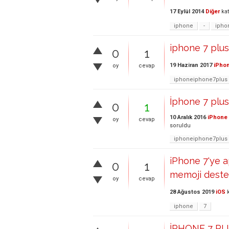
17 Eylül 2014
Diğer
kat
iphone
-
ipho
iphone 7 plus
0
1
19 Haziran 2017
iPhon
oy
cevap
iphoneiphone7plus
İphone 7 plus
0
1
10 Aralık 2016
iPhone 
oy
cevap
soruldu
iphoneiphone7plus
iPhone 7'ye a
0
1
memoji deste
oy
cevap
28 Ağustos 2019
iOS
k
iphone
7
İPHONE 7 PL