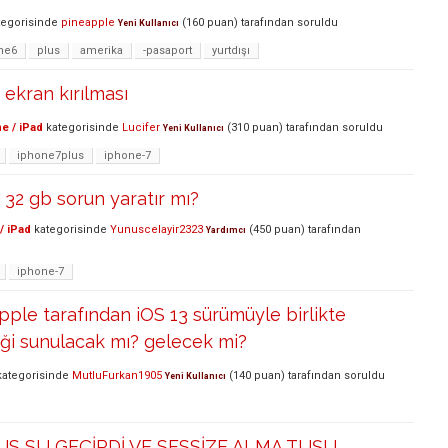
egorisinde
pineapple
(
160
puan)
tarafından
soruldu
Yeni Kullanıcı
ne6
plus
amerika
-pasaport
yurtdışı
 ekran kırılması
e / iPad
kategorisinde
Lucifer
(
310
puan)
tarafından
soruldu
Yeni Kullanıcı
iphone7plus
iphone-7
 32 gb sorun yaratır mı?
/ iPad
kategorisinde
Yunuscelayir2323
(
450
puan)
tarafından
Yardımcı
iphone-7
pple tarafından iOS 13 sürümüyle birlikte
ği sunulacak mı? gelecek mi?
ategorisinde
MutluFurkan1905
(
140
puan)
tarafından
soruldu
Yeni Kullanıcı
US SU GEÇİRDİ VE SESSİZE ALMA TUŞU