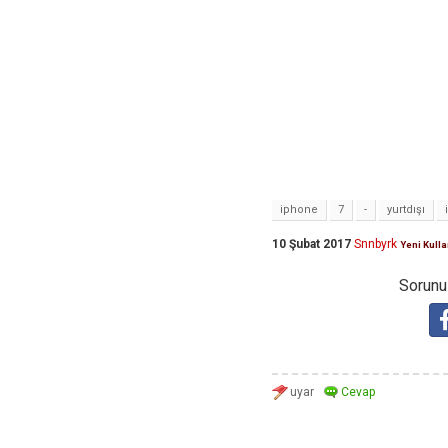
iphone
7
-
yurtdışı
10 Şubat 2017
Snnbyrk
Yeni Kulla
Sorunuz