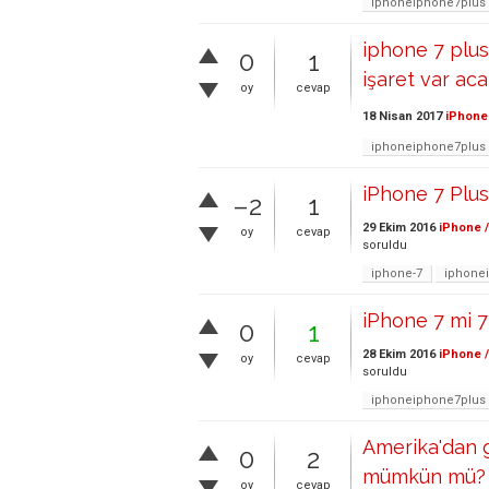
iphoneiphone7plus
iphone 7 plus
0
1
işaret var ac
oy
cevap
18 Nisan 2017
iPhone 
iphoneiphone7plus
iPhone 7 Plus
–2
1
29 Ekim 2016
iPhone /
oy
cevap
soruldu
iphone-7
iphone
iPhone 7 mi 7
0
1
28 Ekim 2016
iPhone /
oy
cevap
soruldu
iphoneiphone7plus
Amerika'dan g
0
2
mümkün mü?
oy
cevap