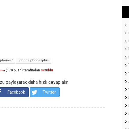
iphone-7
iphoneiphone7plus
(
170
puan)
tarafından
soruldu
nıcı
u paylaşarak daha hızlı cevap alın
Facebook
Twitter