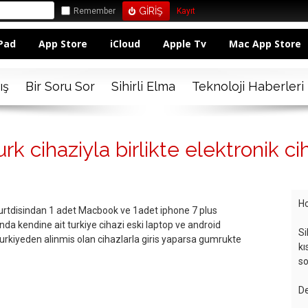
Remember
Kayıt
Pad
App Store
iCloud
Apple Tv
Mac App Store
ış
Bir Soru Sor
Sihirli Elma
Teknoloji Haberleri
k cihaziyla birlikte elektronik ci
Ho
Yurtdisindan 1 adet Macbook ve 1adet iphone 7 plus
nda kendine ait turkiye cihazi eski laptop ve android
Si
urkiyeden alinmis olan cihazlarla giris yaparsa gumrukte
kı
so
De