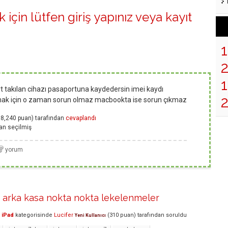
 için lütfen
giriş yapınız
veya
kayıt
1
rt takılan cihazı pasaportuna kaydedersin imei kaydı
lanmak için o zaman sorun olmaz macbookta ise sorun çıkmaz
58,240
puan)
tarafından
cevaplandı
an
seçilmiş
s arka kasa nokta nokta lekelenmeler
 iPad
kategorisinde
Lucifer
(
310
puan)
tarafından
soruldu
Yeni Kullanıcı