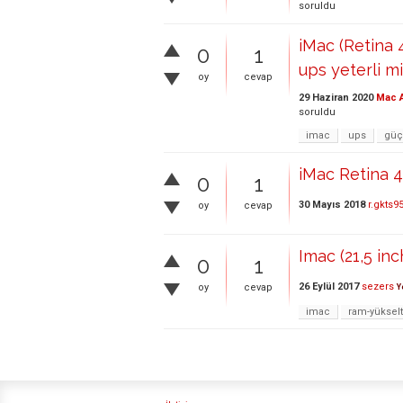
soruldu
iMac (Retina 
0
1
ups yeterli mi
oy
cevap
29 Haziran 2020
Mac A
soruldu
imac
ups
güç
iMac Retina 4
0
1
30 Mayıs 2018
r.gkts9
oy
cevap
Imac (21,5 in
0
1
26 Eylül 2017
sezers
oy
cevap
Y
imac
ram-yüksel