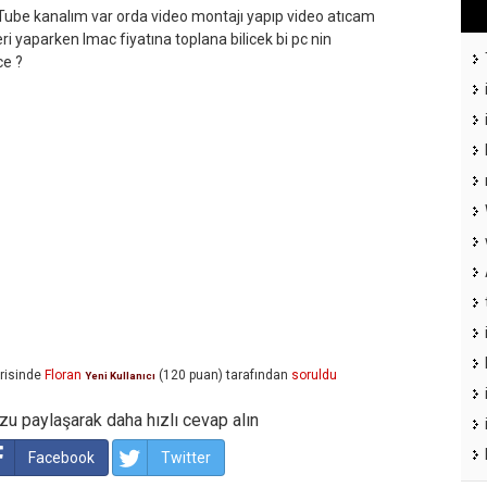
ube kanalım var orda video montajı yapıp video atıcam
ri yaparken Imac fiyatına toplana bilicek bi pc nin
ce ?
risinde
Floran
(
120
puan)
tarafından
soruldu
Yeni Kullanıcı
u paylaşarak daha hızlı cevap alın
Facebook
Twitter