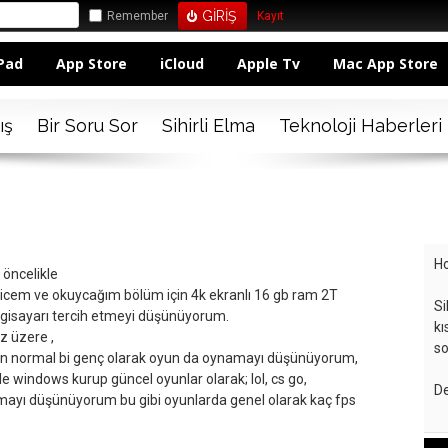
Remember
Kayıt
Pad
App Store
iCloud
Apple Tv
Mac App Store
ış
Bir Soru Sor
Sihirli Elma
Teknoloji Haberleri
Ho
öncelikle
icem ve okuycağım bölüm için 4k ekranlı 16 gb ram 2T
Si
ilgisayarı tercih etmeyi düşünüyorum.
kı
iz üzere ,
so
an normal bi genç olarak oyun da oynamayı düşünüyorum,
e windows kurup güncel oyunlar olarak; lol, cs go,
De
mayı düşünüyorum bu gibi oyunlarda genel olarak kaç fps