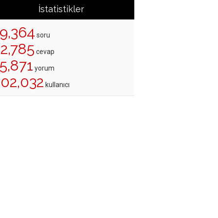
İstatistikler
19,364
soru
22,785
cevap
5,871
yorum
202,032
kullanıcı