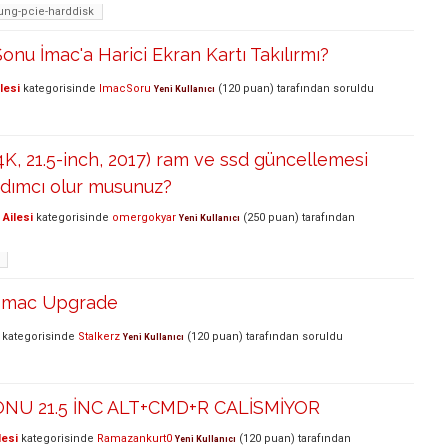
ng-pcie-harddisk
Sonu İmac'a Harici Ekran Kartı Takılırmı?
lesi
kategorisinde
ImacSoru
(
120
puan)
tarafından
soruldu
Yeni Kullanıcı
4K, 21.5-inch, 2017) ram ve ssd güncellemesi
ımcı olur musunuz?
Ailesi
kategorisinde
omergokyar
(
250
puan)
tarafından
Yeni Kullanıcı
1 İmac Upgrade
kategorisinde
Stalkerz
(
120
puan)
tarafından
soruldu
Yeni Kullanıcı
ONU 21.5 İNC ALT+CMD+R CALİSMİYOR
lesi
kategorisinde
Ramazankurt0
(
120
puan)
tarafından
Yeni Kullanıcı