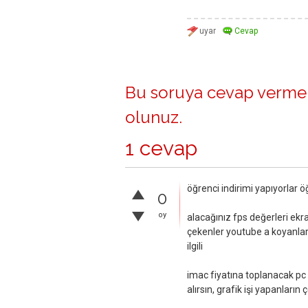
Bu soruya cevap vermek
olunuz
.
1 cevap
öğrenci indirimi yapıyorlar ö
0
oy
alacağınız fps değerleri ekr
çekenler youtube a koyanlar 
ilgili
imac fiyatına toplanacak pc 
alırsın, grafik işi yapanlar