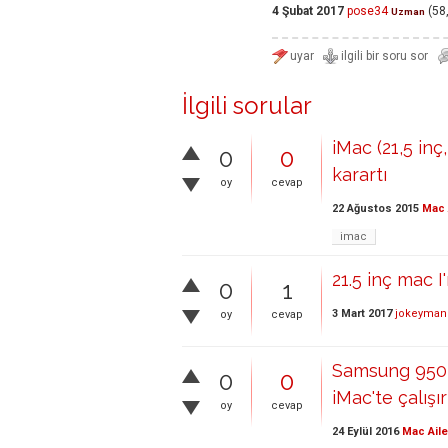
4 Şubat 2017
pose34
(
58
Uzman
İlgili sorular
iMac (21,5 in
0
0
karartı
oy
cevap
22 Ağustos 2015
Mac 
imac
21.5 inç mac 
0
1
3 Mart 2017
jokeyman
oy
cevap
Samsung 950 P
0
0
iMac'te çalışı
oy
cevap
24 Eylül 2016
Mac Aile