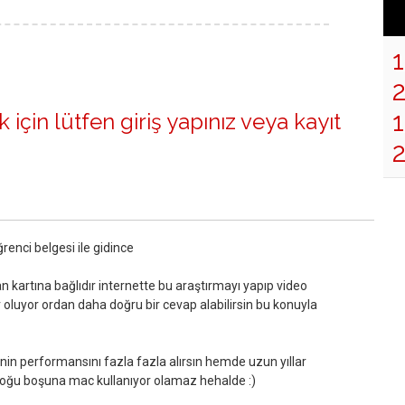
1
 için lütfen
giriş yapınız
veya
kayıt
ğrenci belgesi ile gidince
an kartına bağlıdır internette bu araştırmayı yapıp video
oluyor ordan daha doğru bir cevap alabilirsin bu konuyla
nin performansını fazla fazla alırsın hemde uzun yıllar
ın çoğu boşuna mac kullanıyor olamaz hehalde :)