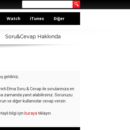
Watch
iTunes
Diğer
Soru&Cevap Hakkında
ş geldiniz,
hirli Elma Soru & Cevap ile sorularınıza en
sa zamanda yanıt alabilirsiniz. Sorunuzu
run ve diğer kullanıcılar cevap versin.
taylı bilgi için
buraya
tıklayın.