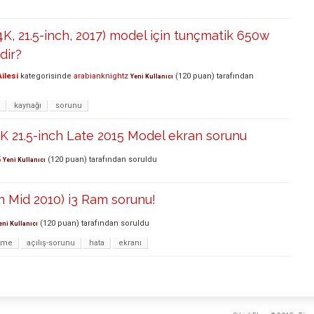
4K, 21.5-inch, 2017) model için tunçmatik 650w
dir?
ilesi
kategorisinde
arabianknightz
(
120
puan)
tarafından
Yeni Kullanıcı
kaynağı
sorunu
K 21.5-inch Late 2015 Model ekran sorunu
5
(
120
puan)
tarafından
soruldu
Yeni Kullanıcı
ch Mid 2010) i3 Ram sorunu!
(
120
puan)
tarafından
soruldu
eni Kullanıcı
tme
açılış-sorunu
hata
ekranı