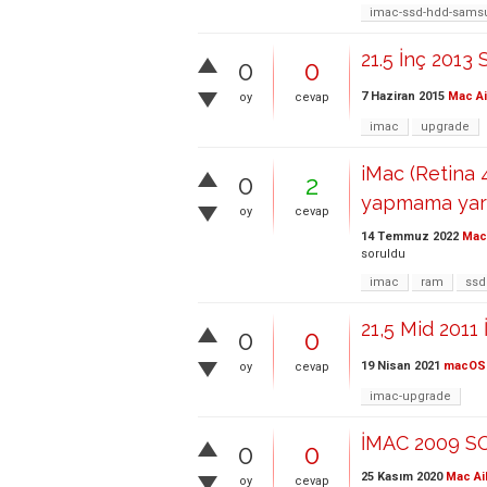
imac-ssd-hdd-samsu
21.5 İnç 2013 
0
0
7 Haziran 2015
Mac Ai
oy
cevap
imac
upgrade
iMac (Retina 
0
2
yapmama yard
oy
cevap
14 Temmuz 2022
Mac 
soruldu
imac
ram
ssd
21,5 Mid 201
0
0
19 Nisan 2021
macOS
oy
cevap
imac-upgrade
İMAC 2009 S
0
0
25 Kasım 2020
Mac Ai
oy
cevap