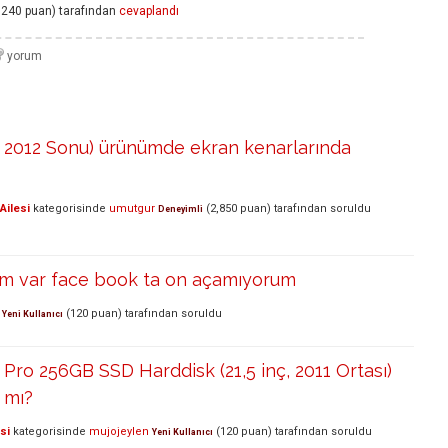
,240
puan)
tarafından
cevaplandı
ç, 2012 Sonu) ürünümde ekran kenarlarında
Ailesi
kategorisinde
umutgur
(
2,850
puan)
tarafından
soruldu
Deneyimli
I'm var face book ta on açamıyorum
(
120
puan)
tarafından
soruldu
Yeni Kullanıcı
ro 256GB SSD Harddisk (21,5 inç, 2011 Ortası)
r mı?
si
kategorisinde
mujojeylen
(
120
puan)
tarafından
soruldu
Yeni Kullanıcı