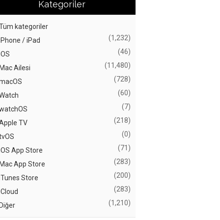
Kategoriler
Tüm kategoriler
(1,232)
iPhone / iPad
(46)
iOS
(11,480)
Mac Ailesi
(728)
macOS
(60)
Watch
(7)
watchOS
(218)
Apple TV
(0)
tvOS
(71)
iOS App Store
(283)
Mac App Store
(200)
iTunes Store
(283)
iCloud
(1,210)
Diğer