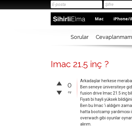
Mac
iPhone/i
Sorular
Cevaplanmam
Imac 21.5 inç ?
Arkadaşlar herkese meraba 
0
Ben seneye üniversiteye gid
oy
fusion drive Imac 21.5 inç b
Fiyatı bi hayli yüksek bildiğin
Ben bu Imac 'i aldığım zam
hatta bootcamp yardımcısı il
overwach gibi oyunlar oyna
alırım.