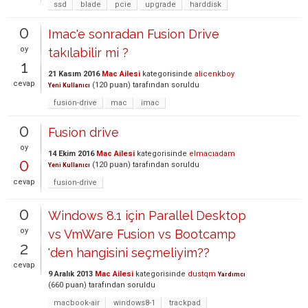
ssd
blade
pcie
upgrade
harddisk
0
Imac'e sonradan Fusion Drive
oy
takılabilir mi ?
1
21 Kasım 2016
Mac Ailesi
kategorisinde
alicenkboy
cevap
(
120
puan)
tarafından
soruldu
Yeni Kullanıcı
fusion-drive
mac
imac
0
Fusion drive
oy
14 Ekim 2016
Mac Ailesi
kategorisinde
elmacıadam
0
(
120
puan)
tarafından
soruldu
Yeni Kullanıcı
cevap
fusion-drive
0
Windows 8.1 için Parallel Desktop
oy
vs VmWare Fusion vs Bootcamp
2
'den hangisini seçmeliyim??
cevap
9 Aralık 2013
Mac Ailesi
kategorisinde
dustqm
Yardımcı
(
660
puan)
tarafından
soruldu
macbook-air
windows8-1
trackpad