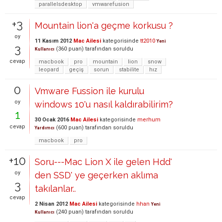
parallelsdesktop
vmwarefusion
+3
Mountain lion'a geçme korkusu ?
oy
11 Kasım 2012
Mac Ailesi
kategorisinde
tt2010
Yeni
3
(
360
puan)
tarafından
soruldu
Kullanıcı
cevap
macbook
pro
mountain
lion
snow
leopard
geçiş
sorun
stabilite
hız
0
Vmware Fussion ile kurulu
oy
windows 10'u nasıl kaldırabilirim?
1
30 Ocak 2016
Mac Ailesi
kategorisinde
merhum
cevap
(
600
puan)
tarafından
soruldu
Yardımcı
macbook
pro
+10
Soru---Mac Lion X ile gelen Hdd'
oy
den SSD' ye geçerken aklıma
3
takılanlar..
cevap
2 Nisan 2012
Mac Ailesi
kategorisinde
hhan
Yeni
(
240
puan)
tarafından
soruldu
Kullanıcı