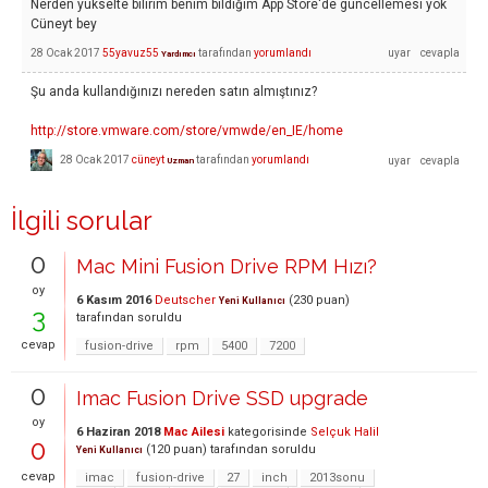
Nerden yükselte bilirim benim bildiğim App Store'de güncellemesi yok
Cüneyt bey
28 Ocak 2017
55yavuz55
tarafından
yorumlandı
Yardımcı
Şu anda kullandığınızı nereden satın almıştınız?
http://store.vmware.com/store/vmwde/en_IE/home
28 Ocak 2017
cüneyt
tarafından
yorumlandı
Uzman
İlgili sorular
0
Mac Mini Fusion Drive RPM Hızı?
oy
6 Kasım 2016
Deutscher
(
230
puan)
Yeni Kullanıcı
3
tarafından
soruldu
cevap
fusion-drive
rpm
5400
7200
0
Imac Fusion Drive SSD upgrade
oy
6 Haziran 2018
Mac Ailesi
kategorisinde
Selçuk Halil
0
(
120
puan)
tarafından
soruldu
Yeni Kullanıcı
cevap
imac
fusion-drive
27
inch
2013sonu