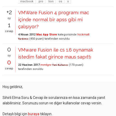
macbook
pro
lion
os
x
+2
VMWare Fusion 4 programı mac
oy
içinde normal bir apss gibi mi
1
çalışıyor?
cevap
4 Nisan 2012
Mac App Store
kategorisinde
hickmatt
(
450
puan)
tarafından
soruldu
Yardımcı
0
VMware Fusion ile cs 1.6 oynamak
oy
istedim fakat girince maus sapıttı
0
22 Haziran 2017
mmtgnr
(
170
puan)
Yeni Kullanıcı
cevap
tarafından
soruldu
Hoş geldiniz,
Sihirli Elma Soru & Cevap ile sorularınıza en kısa zamanda yanıt
alabilirsiniz. Sorunuzu sorun ve diğer kullanıcılar cevap versin.
Detaylı bilgi için
buraya
tıklayın.