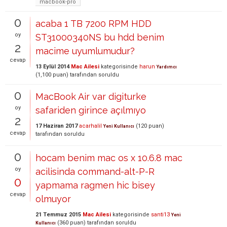
macbook-pro
0
acaba 1 TB 7200 RPM HDD
oy
ST31000340NS bu hdd benim
2
macime uyumlumudur?
cevap
13 Eylül 2014
Mac Ailesi
kategorisinde
harun
Yardımcı
(
1,100
puan)
tarafından
soruldu
0
MacBook Air var digiturke
oy
safariden girince açılmıyo
2
17 Haziran 2017
acarhalil
(
120
puan)
Yeni Kullanıcı
cevap
tarafından
soruldu
0
hocam benim mac os x 10.6.8 mac
oy
acilisinda command-alt-P-R
0
yapmama ragmen hic bisey
cevap
olmuyor
21 Temmuz 2015
Mac Ailesi
kategorisinde
santi13
Yeni
(
360
puan)
tarafından
soruldu
Kullanıcı