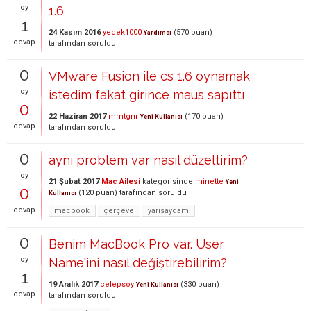
oy
1.6
1
24 Kasım 2016
yedek1000
(
570
puan)
Yardımcı
cevap
tarafından
soruldu
0
VMware Fusion ile cs 1.6 oynamak
oy
istedim fakat girince maus sapıttı
0
22 Haziran 2017
mmtgnr
(
170
puan)
Yeni Kullanıcı
cevap
tarafından
soruldu
0
aynı problem var nasıl düzeltirim?
oy
21 Şubat 2017
Mac Ailesi
kategorisinde
minette
Yeni
0
(
120
puan)
tarafından
soruldu
Kullanıcı
cevap
macbook
çerçeve
yarısaydam
0
Benim MacBook Pro var. User
oy
Name'ini nasıl değiştirebilirim?
1
19 Aralık 2017
celepsoy
(
330
puan)
Yeni Kullanıcı
cevap
tarafından
soruldu