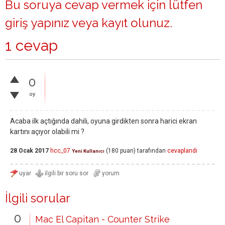
Bu soruya cevap vermek için lütfen
giriş yapınız
veya
kayıt olunuz
.
1 cevap
0
oy
Acaba ilk açtığında dahili, oyuna girdikten sonra harici ekran
kartını açıyor olabili mi ?
28 Ocak 2017
hcc_07
(
180
puan)
tarafından
cevaplandı
Yeni Kullanıcı
İlgili sorular
0
Mac El Capitan - Counter Strike