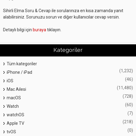
Sihirli Elma Soru & Cevap ile sorularınıza en kısa zamanda yanıt
alabilirsiniz. Sorunuzu sorun ve diğer kullanıcılar cevap versin.
Detaylı bilgi için
buraya
tıklayın.
Kategoriler
Tüm kategoriler
(1,232)
iPhone / iPad
(46)
iOS
(11,480)
Mac Ailesi
(728)
macOS
(60)
Watch
(7)
watchOS
(218)
Apple TV
(0)
tvOS