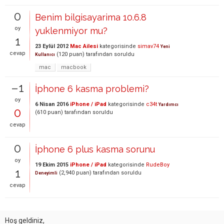
0
Benim bilgisayarima 10.6.8
oy
yuklenmiyor mu?
1
23 Eylül 2012
Mac Ailesi
kategorisinde
simav74
Yeni
cevap
(
120
puan)
tarafından
soruldu
Kullanıcı
mac
macbook
–1
İphone 6 kasma problemi?
oy
6 Nisan 2016
iPhone / iPad
kategorisinde
c34t
Yardımcı
0
(
610
puan)
tarafından
soruldu
cevap
0
İphone 6 plus kasma sorunu
oy
19 Ekim 2015
iPhone / iPad
kategorisinde
RudeBoy
1
(
2,940
puan)
tarafından
soruldu
Deneyimli
cevap
Hoş geldiniz,