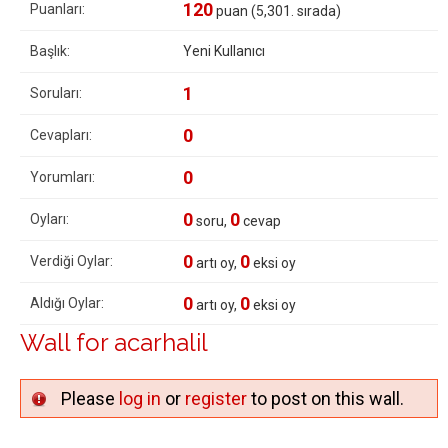
120
Puanları:
puan (
5,301
. sırada)
Başlık:
Yeni Kullanıcı
1
Soruları:
0
Cevapları:
0
Yorumları:
0
0
Oyları:
soru,
cevap
0
0
Verdiği Oylar:
artı oy,
eksi oy
0
0
Aldığı Oylar:
artı oy,
eksi oy
Wall for acarhalil
Please
log in
or
register
to post on this wall.