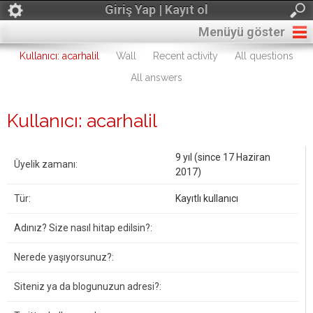
Giriş Yap | Kayıt ol
Menüyü göster
Kullanıcı: acarhalil
Wall
Recent activity
All questions
All answers
Kullanıcı: acarhalil
9 yıl (since 17 Haziran
Üyelik zamanı:
2017)
Tür:
Kayıtlı kullanıcı
Adınız? Size nasıl hitap edilsin?:
Nerede yaşıyorsunuz?:
Siteniz ya da blogunuzun adresi?: