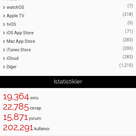
(7)
watchOS
(218)
Apple TV
(0)
tvOS
(71)
iOS App Store
(283)
Mac App Store
(200)
iTunes Store
(283)
iCloud
(1,210)
Diğer
İstatistikler
19,364
soru
22,785
cevap
15,871
yorum
202,291
kullanıcı