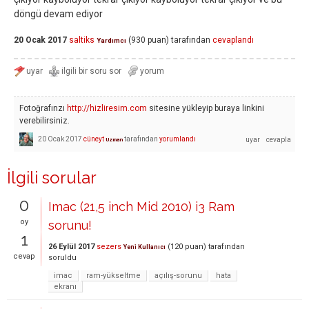
döngü devam ediyor
20 Ocak 2017
saltiks
(
930
puan)
tarafından
cevaplandı
Yardımcı
Fotoğrafınzı
http://hizliresim.com
sitesine yükleyip buraya linkini
verebilirsiniz.
20 Ocak 2017
cüneyt
tarafından
yorumlandı
Uzman
İlgili sorular
0
Imac (21,5 inch Mid 2010) i3 Ram
oy
sorunu!
1
26 Eylül 2017
sezers
(
120
puan)
tarafından
Yeni Kullanıcı
cevap
soruldu
imac
ram-yükseltme
açılış-sorunu
hata
ekranı