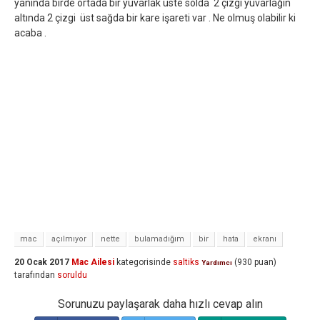
yanında birde ortada bir yuvarlak üste solda 2 çizgi yuvarlağın
altında 2 çizgi üst sağda bir kare işareti var . Ne olmuş olabilir ki
acaba .
mac
açılmıyor
nette
bulamadığım
bir
hata
ekranı
20 Ocak 2017
Mac Ailesi
kategorisinde
saltiks
(
930
puan)
Yardımcı
tarafından
soruldu
Sorunuzu paylaşarak daha hızlı cevap alın