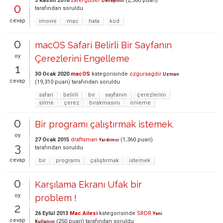
3 Kasım 2016
zaferguder
(
2,580
puan)
Deneyimli
0
tarafından
soruldu
cevap
imovie
mac
hata
kod
0
macOS Safari Belirli Bir Sayfanın
oy
Çerezlerini Engelleme
1
30 Ocak 2020
macOS
kategorisinde
ozgursagdir
Uzman
cevap
(
19,310
puan)
tarafından
soruldu
safari
belirli
bir
sayfanın
çerezlerini
silme
çerez
bırakmasını
önleme
0
Bir programı çalıştırmak istemek.
oy
27 Ocak 2015
draftsman
(
1,360
puan)
Yardımcı
3
tarafından
soruldu
cevap
bir
programı
çalıştırmak
istemek
0
Karşılama Ekranı Ufak bir
oy
problem !
2
26 Eylül 2013
Mac Ailesi
kategorisinde
SRDR
Yeni
cevap
(
250
puan)
tarafından
soruldu
Kullanıcı