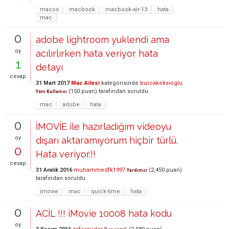
macos
macbook
macbook-air-13
hata
mac
0
adobe lightroom yuklendi ama
oy
acılırlırken hata veriyor hata
1
detayı
cevap
31 Mart 2017
Mac Ailesi
kategorisinde
burcakeksioglu
(
150
puan)
tarafından
soruldu
Yeni Kullanıcı
mac
adobe
hata
0
İMOVİE ile hazırladığım videoyu
oy
dışarı aktaramıyorum hiçbir türlü.
0
Hata veriyor.!!
cevap
31 Aralık 2016
muhammedfk1997
(
2,450
puan)
Yardımcı
tarafından
soruldu
imovie
mac
quick-time
hata
0
ACİL !!! iMovie 10008 hata kodu
oy