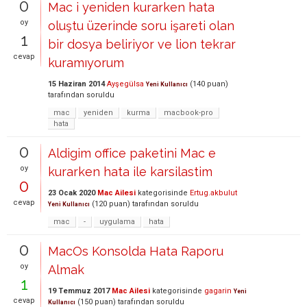
0
Mac i yeniden kurarken hata
oy
oluştu üzerinde soru işareti olan
1
bir dosya beliriyor ve lion tekrar
cevap
kuramıyorum
15 Haziran 2014
Ayşegülsa
(
140
puan)
Yeni Kullanıcı
tarafından
soruldu
mac
yeniden
kurma
macbook-pro
hata
0
Aldigim office paketini Mac e
oy
kurarken hata ile karsilastim
0
23 Ocak 2020
Mac Ailesi
kategorisinde
Ertug.akbulut
cevap
(
120
puan)
tarafından
soruldu
Yeni Kullanıcı
mac
-
uygulama
hata
0
MacOs Konsolda Hata Raporu
oy
Almak
1
19 Temmuz 2017
Mac Ailesi
kategorisinde
gagarin
Yeni
cevap
(
150
puan)
tarafından
soruldu
Kullanıcı