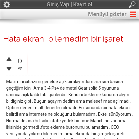
Giriş Yap | Kayıt ol
Menüyü göster
Hata ekrani bilemedim bir işaret
0
oy
Mac mini cihazımı genelde açık bırakıyordum ara sıra basına
geçtiğim icin . Ama 3-4 Ps4 de metal Gear solid 5 oyununa
sarınca açık kaldı tabi günlerdir . Kendini bekleme konuma alıyor
bildiginiz gibi . Bugun açayım dedim ama malesef mac açılmadı .
Option denedim alt denedim olmadı . En sonunda bir hata ekranı
belirdi ama internete ne olduğunu bulamadım . Ekte sünüyorum .
Normalde ana hd solid state yedek bir time Manchine var ama
ikisinide görmedi .foto ekleme butonunu bulamadım . CEO
versiyonda yokmu bilemedim ama ekranda bir şimşek işareti