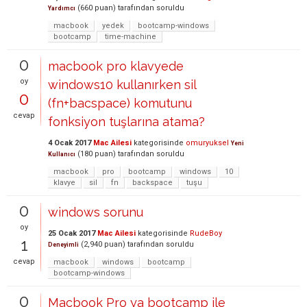
(
660
puan)
tarafından
soruldu
Yardımcı
macbook
yedek
bootcamp-windows
bootcamp
time-machine
0
macbook pro klavyede
oy
windows10 kullanırken sil
0
(fn+bacspace) komutunu
cevap
fonksiyon tuşlarına atama?
4 Ocak 2017
Mac Ailesi
kategorisinde
omuryuksel
Yeni
(
180
puan)
tarafından
soruldu
Kullanıcı
macbook
pro
bootcamp
windows
10
klavye
sil
fn
backspace
tuşu
0
windows sorunu
oy
25 Ocak 2017
Mac Ailesi
kategorisinde
RudeBoy
1
(
2,940
puan)
tarafından
soruldu
Deneyimli
cevap
macbook
windows
bootcamp
bootcamp-windows
0
Macbook Pro ya bootcamp ile