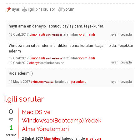
hayır ama en deneyip , sonucu paylaşıcam. teşekkürler.
18 Ocak 2017
Limonasiti
tarafından
yorumlandı
Yeni Kullanıcı
Windows un sitesinden indirdikten sonra kurulum başarılı oldu. Teşekkür
ederim
19 Ocak 2017
Limonasiti
tarafından
yorumlandı
Yeni Kullanıcı
19 Ocak 2017
cüneyt
tarafından
taşındı
Rica ederim :)
14 Mayıs 2017
ekimcem
tarafından
yorumlandı
Yardımcı
İlgili sorular
0
Mac OS ve
oy
Windows10(Bootcamp) Yedek
1
Alma Yönetemleri
cevap
2 Şubat 2017
Mac Ailesi
kategorisinde
mselgun