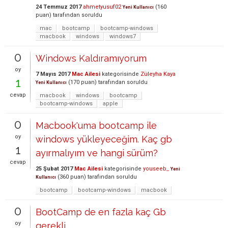
24 Temmuz 2017
ahmetyusuf02
(
160
Yeni Kullanıcı
puan)
tarafından
soruldu
mac
bootcamp
bootcamp-windows
macbook
windows
windows7
0
Windows Kaldıramıyorum
oy
7 Mayıs 2017
Mac Ailesi
kategorisinde
Züleyha Kaya
1
(
170
puan)
tarafından
soruldu
Yeni Kullanıcı
cevap
macbook
windows
bootcamp
bootcamp-windows
apple
0
Macbook'uma bootcamp ile
oy
windows yükleyeceğim. Kaç gb
1
ayırmalıyım ve hangi sürüm?
cevap
25 Şubat 2017
Mac Ailesi
kategorisinde
youseeb_
Yeni
(
360
puan)
tarafından
soruldu
Kullanıcı
bootcamp
bootcamp-windows
macbook
0
BootCamp de en fazla kaç Gb
oy
gerekli