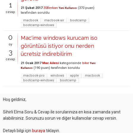
1
21 Şubat 2017
35Berkan
(
370
puan)
Yeni Kullanıcı
cevap
tarafından
soruldu
macbook
macbook-air
bootcamp
bootcamp-windows
0
Mac'ime windows kurucam iso
oy
görüntüsü istiyor onu nerden
3
ücretsiz indirebilirim
cevap
21 Ocak 2017
Mac Ailesi
kategorisinde
bike
Yeni
(
190
puan)
tarafından
soruldu
Kullanıcı
macbook-pro
windows
apple
macbook
bootcamp-windows
bootcamp
Hoş geldiniz,
Sihirli Elma Soru & Cevap ile sorularınıza en kısa zamanda yanıt
alabilirsiniz. Sorunuzu sorun ve diğer kullanıcılar cevap versin.
Detaylı bilgi için
buraya
tıklayın.