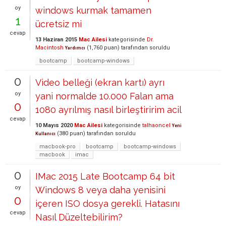
oy
windows kurmak tamamen
1
ücretsiz mi
cevap
13 Haziran 2015
Mac Ailesi
kategorisinde
Dr.
Macintosh
(
1,760
puan)
tarafından
soruldu
Yardımcı
bootcamp
bootcamp-windows
0
Video belleği (ekran kartı) ayrı
oy
yani normalde 10.000 Falan ama
0
1080 ayrılmış nasıl birleştiririm acil
cevap
10 Mayıs 2020
Mac Ailesi
kategorisinde
talhaoncel
Yeni
(
380
puan)
tarafından
soruldu
Kullanıcı
macbook-pro
bootcamp
bootcamp-windows
macbook
imac
0
IMac 2015 Late Bootcamp 64 bit
oy
Windows 8 veya daha yenisini
0
içeren ISO dosya gerekli. Hatasını
cevap
Nasıl Düzeltebilirim?