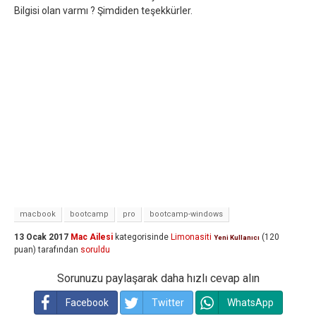
Bilgisi olan varmı ? Şimdiden teşekkürler.
macbook
bootcamp
pro
bootcamp-windows
13 Ocak 2017
Mac Ailesi
kategorisinde
Limonasiti
(
120
Yeni Kullanıcı
puan)
tarafından
soruldu
Sorunuzu paylaşarak daha hızlı cevap alın
Facebook
Twitter
WhatsApp