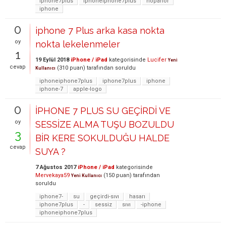
iphone7plus
iphoneiphone7plus
hoparlör
iphone
0
iphone 7 Plus arka kasa nokta
oy
nokta lekelenmeler
1
19 Eylül 2018
iPhone / iPad
kategorisinde
Lucifer
Yeni
cevap
(
310
puan)
tarafından
soruldu
Kullanıcı
iphoneiphone7plus
iphone7plus
iphone
iphone-7
apple-logo
0
İPHONE 7 PLUS SU GEÇİRDİ VE
oy
SESSİZE ALMA TUŞU BOZULDU
3
BİR KERE SOKULDUĞU HALDE
cevap
SUYA ?
7 Ağustos 2017
iPhone / iPad
kategorisinde
Mervekaya59
(
150
puan)
tarafından
Yeni Kullanıcı
soruldu
iphone7-
su
geçirdi-sıvı
hasarı
iphone7plus
-
sessiz
sıvı
-iphone
iphoneiphone7plus