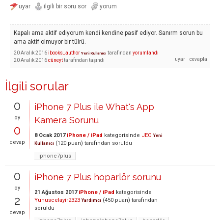
Kapalı ama aktif ediyorum kendi kendine pasif ediyor. Sanırm sorun bu
ama aktif olmuyor bir tülrü.
20 Aralık 2016
ibooks_author
tarafından
yorumlandı
Yeni Kullanıcı
20 Aralık 2016
cüneyt
tarafından
taşındı
İlgili sorular
0
iPhone 7 Plus ile What's App
oy
Kamera Sorunu
0
8 Ocak 2017
iPhone / iPad
kategorisinde
JEO
Yeni
cevap
(
120
puan)
tarafından
soruldu
Kullanıcı
iphone7plus
0
iPhone 7 Plus hoparlör sorunu
oy
21 Ağustos 2017
iPhone / iPad
kategorisinde
2
Yunuscelayir2323
(
450
puan)
tarafından
Yardımcı
soruldu
cevap