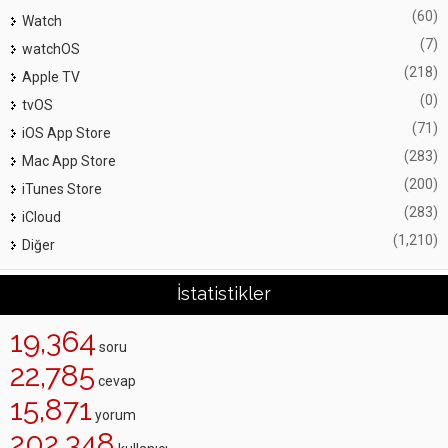
(60)
Watch
(7)
watchOS
(218)
Apple TV
(0)
tvOS
(71)
iOS App Store
(283)
Mac App Store
(200)
iTunes Store
(283)
iCloud
(1,210)
Diğer
İstatistikler
19,364
soru
22,785
cevap
15,871
yorum
202,348