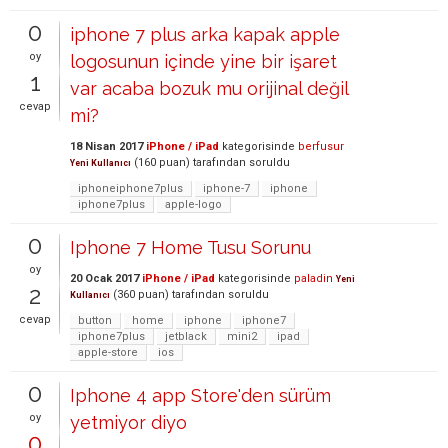
0
iphone 7 plus arka kapak apple
oy
logosunun içinde yine bir işaret
1
var acaba bozuk mu orijinal değil
cevap
mi?
18 Nisan 2017
iPhone / iPad
kategorisinde
berfusur
(
160
puan)
tarafından
soruldu
Yeni Kullanıcı
iphoneiphone7plus
iphone-7
iphone
iphone7plus
apple-logo
0
Iphone 7 Home Tusu Sorunu
oy
20 Ocak 2017
iPhone / iPad
kategorisinde
paladin
Yeni
2
(
360
puan)
tarafından
soruldu
Kullanıcı
cevap
button
home
iphone
iphone7
iphone7plus
jetblack
mini2
ipad
apple-store
ios
0
Iphone 4 app Store'den sürüm
oy
yetmiyor diyo
0