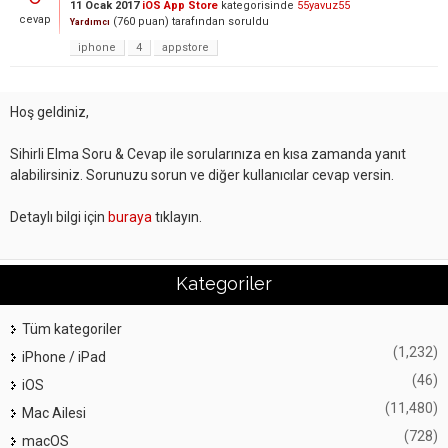
11 Ocak 2017
iOS App Store
kategorisinde
55yavuz55
cevap
(
760
puan)
tarafından
soruldu
Yardımcı
iphone
4
appstore
Hoş geldiniz,
Sihirli Elma Soru & Cevap ile sorularınıza en kısa zamanda yanıt
alabilirsiniz. Sorunuzu sorun ve diğer kullanıcılar cevap versin.
Detaylı bilgi için
buraya
tıklayın.
Kategoriler
Tüm kategoriler
(1,232)
iPhone / iPad
(46)
iOS
(11,480)
Mac Ailesi
(728)
macOS