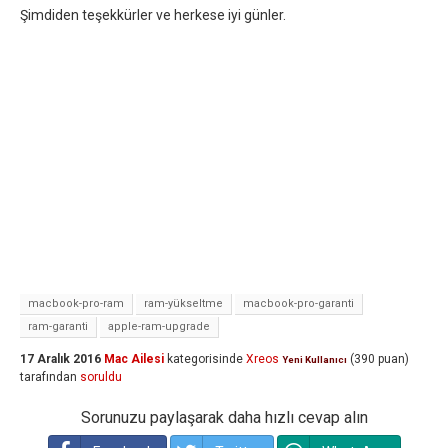
Şimdiden teşekkürler ve herkese iyi günler.
macbook-pro-ram
ram-yükseltme
macbook-pro-garanti
ram-garanti
apple-ram-upgrade
17 Aralık 2016
Mac Ailesi
kategorisinde
Xreos
(
390
puan)
Yeni Kullanıcı
tarafından
soruldu
Sorunuzu paylaşarak daha hızlı cevap alın