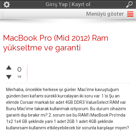
Giriş Yap | Kayıt ol
Menüyü göster
MacBook Pro (Mid 2012) Ram
yükseltme ve garanti
0
oy
Merhaba, öncelikle herkese iyi günler. Mac'ime kavuştuğum
günden beri kafamı sürekli kurcalayan iki soru var. 1.'si Şu an
elimde Corsair markalı bir adet 4GB DDR3 ValueSelect RAM var.
Bunu Mac'ime takarak kullanmak istiyorum. Bu durum cihazımı
garanti dışı bırakır mı? 2. sorum ise bu RAM'i MacBook Pro'mda
1x2 1x4 GB şeklinde yani 1 adet 2GB 1 adet 4GB şeklinde
kullanırsam kullanımı etkileyebilecek bir sorunla karşılaşır mıyım?