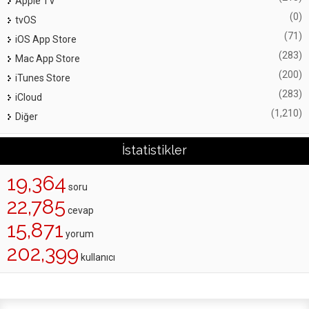
Apple TV
(0)
tvOS
(71)
iOS App Store
(283)
Mac App Store
(200)
iTunes Store
(283)
iCloud
(1,210)
Diğer
İstatistikler
19,364
soru
22,785
cevap
15,871
yorum
202,399
kullanıcı