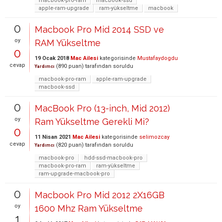
macbook-pro-ram
macbook-ssd
apple-ram-upgrade
ram-yükseltme
macbook
0
Macbook Pro Mid 2014 SSD ve
oy
RAM Yükseltme
0
19 Ocak 2018
Mac Ailesi
kategorisinde
Mustafaydogdu
cevap
(
890
puan)
tarafından
soruldu
Yardımcı
macbook-pro-ram
apple-ram-upgrade
macbook-ssd
0
MacBook Pro (13-inch, Mid 2012)
oy
Ram Yükseltme Gerekli Mi?
0
11 Nisan 2021
Mac Ailesi
kategorisinde
selimozcay
cevap
(
820
puan)
tarafından
soruldu
Yardımcı
macbook-pro
hdd-ssd-macbook-pro
macbook-pro-ram
ram-yükseltme
ram-upgrade-macbook-pro
0
Macbook Pro Mid 2012 2X16GB
oy
1600 Mhz Ram Yükseltme
1