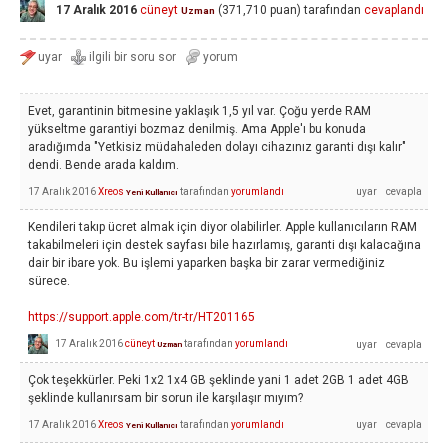
17 Aralık 2016
cüneyt
(
371,710
puan)
tarafından
cevaplandı
Uzman
Evet, garantinin bitmesine yaklaşık 1,5 yıl var. Çoğu yerde RAM
yükseltme garantiyi bozmaz denilmiş. Ama Apple'ı bu konuda
aradığımda "Yetkisiz müdahaleden dolayı cihazınız garanti dışı kalır"
dendi. Bende arada kaldım.
17 Aralık 2016
Xreos
tarafından
yorumlandı
Yeni Kullanıcı
Kendileri takıp ücret almak için diyor olabilirler. Apple kullanıcıların RAM
takabilmeleri için destek sayfası bile hazırlamış, garanti dışı kalacağına
dair bir ibare yok. Bu işlemi yaparken başka bir zarar vermediğiniz
sürece.
https://support.apple.com/tr-tr/HT201165
17 Aralık 2016
cüneyt
tarafından
yorumlandı
Uzman
Çok teşekkürler. Peki 1x2 1x4 GB şeklinde yani 1 adet 2GB 1 adet 4GB
şeklinde kullanırsam bir sorun ile karşılaşır mıyım?
17 Aralık 2016
Xreos
tarafından
yorumlandı
Yeni Kullanıcı