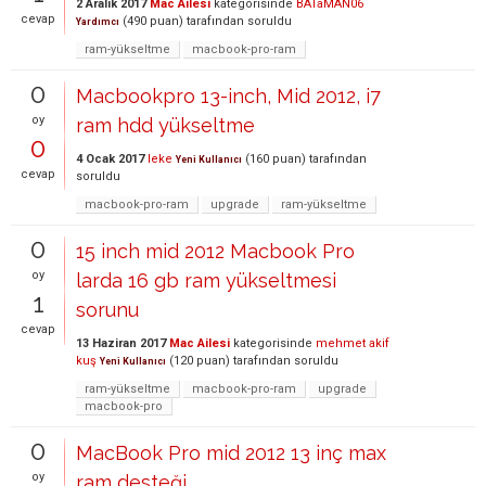
2 Aralık 2017
Mac Ailesi
kategorisinde
BATaMAN06
cevap
(
490
puan)
tarafından
soruldu
Yardımcı
ram-yükseltme
macbook-pro-ram
0
Macbookpro 13-inch, Mid 2012, i7
oy
ram hdd yükseltme
0
4 Ocak 2017
leke
(
160
puan)
tarafından
Yeni Kullanıcı
cevap
soruldu
macbook-pro-ram
upgrade
ram-yükseltme
0
15 inch mid 2012 Macbook Pro
oy
larda 16 gb ram yükseltmesi
1
sorunu
cevap
13 Haziran 2017
Mac Ailesi
kategorisinde
mehmet akif
kuş
(
120
puan)
tarafından
soruldu
Yeni Kullanıcı
ram-yükseltme
macbook-pro-ram
upgrade
macbook-pro
0
MacBook Pro mid 2012 13 inç max
oy
ram desteği