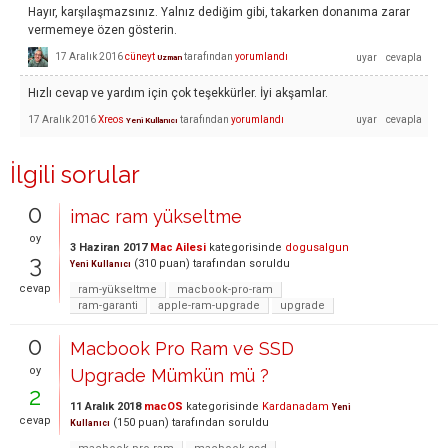
Hayır, karşılaşmazsınız. Yalnız dediğim gibi, takarken donanıma zarar
vermemeye özen gösterin.
17 Aralık 2016
cüneyt
tarafından
yorumlandı
Uzman
Hızlı cevap ve yardım için çok teşekkürler. İyi akşamlar.
17 Aralık 2016
Xreos
tarafından
yorumlandı
Yeni Kullanıcı
İlgili sorular
0
imac ram yükseltme
oy
3 Haziran 2017
Mac Ailesi
kategorisinde
dogusalgun
3
(
310
puan)
tarafından
soruldu
Yeni Kullanıcı
cevap
ram-yükseltme
macbook-pro-ram
ram-garanti
apple-ram-upgrade
upgrade
0
Macbook Pro Ram ve SSD
oy
Upgrade Mümkün mü ?
2
11 Aralık 2018
macOS
kategorisinde
Kardanadam
Yeni
cevap
(
150
puan)
tarafından
soruldu
Kullanıcı