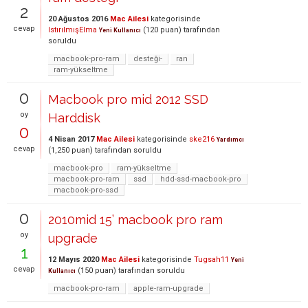
2
20 Ağustos 2016
Mac Ailesi
kategorisinde
cevap
IstırılmışElma
(
120
puan)
tarafından
Yeni Kullanıcı
soruldu
macbook-pro-ram
desteği-
ran
ram-yükseltme
0
Macbook pro mid 2012 SSD
oy
Harddisk
0
4 Nisan 2017
Mac Ailesi
kategorisinde
ske216
Yardımcı
cevap
(
1,250
puan)
tarafından
soruldu
macbook-pro
ram-yükseltme
macbook-pro-ram
ssd
hdd-ssd-macbook-pro
macbook-pro-ssd
0
2010mid 15’ macbook pro ram
oy
upgrade
1
12 Mayıs 2020
Mac Ailesi
kategorisinde
Tugsah11
Yeni
cevap
(
150
puan)
tarafından
soruldu
Kullanıcı
macbook-pro-ram
apple-ram-upgrade