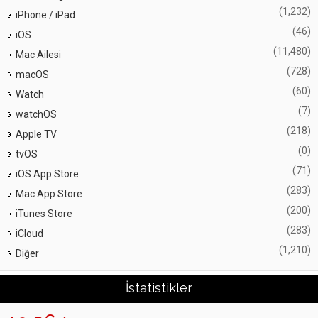
(1,232)
iPhone / iPad
(46)
iOS
(11,480)
Mac Ailesi
(728)
macOS
(60)
Watch
(7)
watchOS
(218)
Apple TV
(0)
tvOS
(71)
iOS App Store
(283)
Mac App Store
(200)
iTunes Store
(283)
iCloud
(1,210)
Diğer
İstatistikler