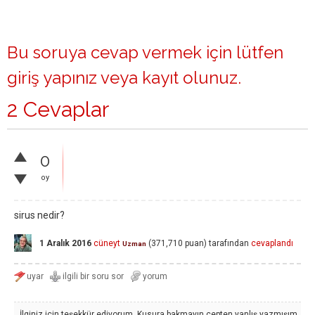
Bu soruya cevap vermek için lütfen
giriş yapınız
veya
kayıt olunuz
.
2 Cevaplar
0
oy
sirus nedir?
1 Aralık 2016
cüneyt
(
371,710
puan)
tarafından
cevaplandı
Uzman
İlginiz için teşekkür ediyorum. Kusura bakmayın cepten yanlış yazmışım