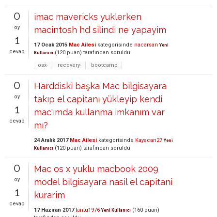
0
imac mavericks yuklerken
oy
macintosh hd silindi ne yapayim
1
17 Ocak 2015
Mac Ailesi
kategorisinde
nacarsan
Yeni
cevap
(
120
puan)
tarafından
soruldu
Kullanıcı
osx-
recovery-
bootcamp
0
Harddiski başka Mac bilgisayara
oy
takıp el capitanı yükleyip kendi
1
mac'ımda kullanma imkanım var
cevap
mı?
24 Aralık 2017
Mac Ailesi
kategorisinde
Kayacan27
Yeni
(
120
puan)
tarafından
soruldu
Kullanıcı
0
Mac os x yuklu macbook 2009
oy
model bilgisayara nasil el capitani
1
kurarim
cevap
17 Haziran 2017
tantu1976
(
160
puan)
Yeni Kullanıcı