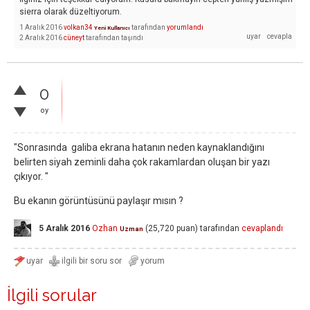
sierra olarak düzeltiyorum.
1 Aralık 2016
volkan34
tarafından
yorumlandı
Yeni Kullanıcı
2 Aralık 2016
cüneyt
tarafından
taşındı
0
oy
"
Sonrasında galiba ekrana hatanın neden kaynaklandığını
belirten siyah zeminli daha çok rakamlardan oluşan bir yazı
çıkıyor. "
Bu ekanın görüntüsünü paylaşır mısın ?
5 Aralık 2016
Ozhan
(
25,720
puan)
tarafından
cevaplandı
Uzman
İlgili sorular