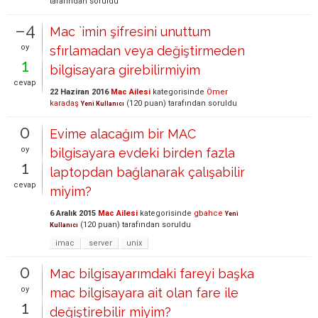
tarafından
soruldu
–4
Mac `imin şifresini unuttum
oy
sfırlamadan veya değiştirmeden
1
bilgisayara girebilirmiyim
cevap
22 Haziran 2016
Mac Ailesi
kategorisinde
Ömer
karadaş
(
120
puan)
tarafından
soruldu
Yeni Kullanıcı
0
Evime alacağım bir MAC
oy
bilgisayara evdeki birden fazla
1
laptopdan bağlanarak çalışabilir
cevap
miyim?
6 Aralık 2015
Mac Ailesi
kategorisinde
gbahce
Yeni
(
120
puan)
tarafından
soruldu
Kullanıcı
imac
server
unix
0
Mac bilgisayarımdaki fareyi başka
oy
mac bilgisayara ait olan fare ile
1
değiştirebilir miyim?