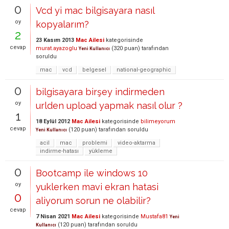
0
Vcd yi mac bilgisayara nasıl
oy
kopyalarım?
2
23 Kasım 2013
Mac Ailesi
kategorisinde
cevap
murat.ayazoglu
(
320
puan)
tarafından
Yeni Kullanıcı
soruldu
mac
vcd
belgesel
national-geographic
0
bilgisayara birşey indirmeden
oy
urlden upload yapmak nasıl olur ?
1
18 Eylül 2012
Mac Ailesi
kategorisinde
bilimeyorum
cevap
(
120
puan)
tarafından
soruldu
Yeni Kullanıcı
acil
mac
problemi
video-aktarma
indirme-hatası
yükleme
0
Bootcamp ile windows 10
oy
yuklerken mavi ekran hatasi
0
aliyorum sorun ne olabilir?
cevap
7 Nisan 2021
Mac Ailesi
kategorisinde
Mustafa81
Yeni
(
120
puan)
tarafından
soruldu
Kullanıcı