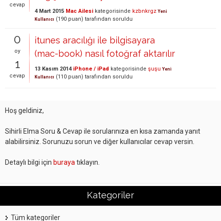
cevap
4 Mart 2015
Mac Ailesi
kategorisinde
kzbnkrgz
Yeni
(
190
puan)
tarafından
soruldu
Kullanıcı
0
itunes aracılığı ile bilgisayara
oy
(mac-book) nasıl fotoğraf aktarılır
1
13 Kasım 2014
iPhone / iPad
kategorisinde
şuşu
Yeni
cevap
(
110
puan)
tarafından
soruldu
Kullanıcı
Hoş geldiniz,
Sihirli Elma Soru & Cevap ile sorularınıza en kısa zamanda yanıt
alabilirsiniz. Sorunuzu sorun ve diğer kullanıcılar cevap versin.
Detaylı bilgi için
buraya
tıklayın.
Kategoriler
Tüm kategoriler