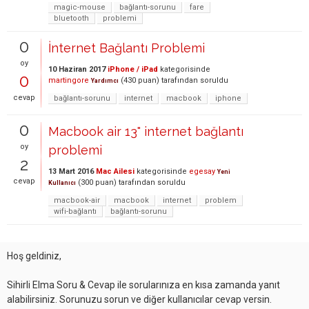
magic-mouse
bağlantı-sorunu
fare
bluetooth
problemi
0
İnternet Bağlantı Problemi
oy
10 Haziran 2017
iPhone / iPad
kategorisinde
0
martingore
(
430
puan)
tarafından
soruldu
Yardımcı
cevap
bağlantı-sorunu
internet
macbook
iphone
0
Macbook air 13" internet bağlantı
oy
problemi
2
13 Mart 2016
Mac Ailesi
kategorisinde
egesay
Yeni
cevap
(
300
puan)
tarafından
soruldu
Kullanıcı
macbook-air
macbook
internet
problem
wifi-bağlantı
bağlantı-sorunu
Hoş geldiniz,
Sihirli Elma Soru & Cevap ile sorularınıza en kısa zamanda yanıt
alabilirsiniz. Sorunuzu sorun ve diğer kullanıcılar cevap versin.