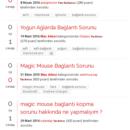
8 Nisan 2016
arasphone
(
280
puan)
Yeni Kullanıcı
cevap
tarafından
soruldu
wi-fi
macbook
iphone
bağlantı-sorunu
0
Yoğun Ağlarda Bağlantı Sorunu
oy
19 Mart 2016
Mac Ailesi
kategorisinde
Dejavu
Yardımcı
1
(
670
puan)
tarafından
soruldu
cevap
wifi
wifi-bağlantı
yoğun
bağlantı-sorunu
macbook-pro
ağ
0
Magic Mouse Bağlantı Sorunu
oy
31 Ekim 2015
Mac Ailesi
kategorisinde
selimozcay
0
(
820
puan)
tarafından
soruldu
Yardımcı
cevap
magic-mouse
fare
bağlantı-sorunu
bluetooth
mobee-charger
0
magic mouse bağlantı kopma
oy
sorunu hakkında ne yapmalıyım ?
1
29 Mart 2014
ozanalp
(
420
puan)
tarafından
Yardımcı
cevap
soruldu