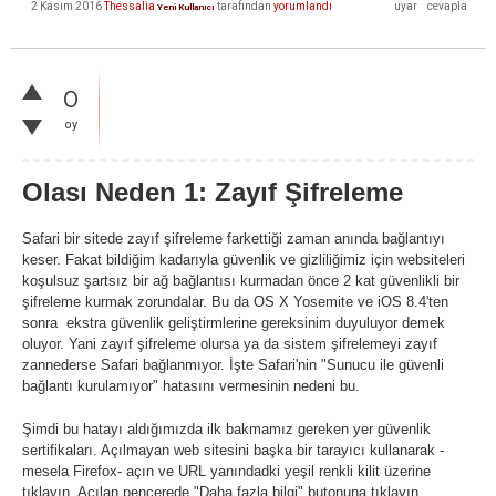
2 Kasım 2016
Thessalia
tarafından
yorumlandı
Yeni Kullanıcı
0
oy
Olası Neden 1: Zayıf Şifreleme
Safari bir sitede zayıf şifreleme farkettiği zaman anında bağlantıyı
keser. Fakat bildiğim kadarıyla güvenlik ve gizliliğimiz için websiteleri
koşulsuz şartsız bir ağ bağlantısı kurmadan önce 2 kat güvenlikli bir
şifreleme kurmak zorundalar. Bu da OS X Yosemite ve iOS 8.4'ten
sonra ekstra güvenlik geliştirmlerine gereksinim duyuluyor demek
oluyor. Yani zayıf şifreleme olursa ya da sistem şifrelemeyi zayıf
zannederse Safari bağlanmıyor. İşte Safari'nin "Sunucu ile güvenli
bağlantı kurulamıyor" hatasını vermesinin nedeni bu.
Şimdi bu hatayı aldığımızda ilk bakmamız gereken yer güvenlik
sertifikaları. Açılmayan web sitesini başka bir tarayıcı kullanarak -
mesela Firefox- açın ve URL yanındadki yeşil renkli kilit üzerine
tıklayın. Açılan pencerede "Daha fazla bilgi" butonuna tıklayın.