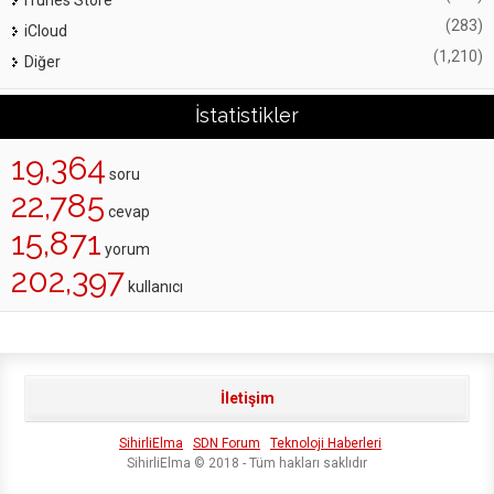
iTunes Store
(283)
iCloud
(1,210)
Diğer
İstatistikler
19,364
soru
22,785
cevap
15,871
yorum
202,397
kullanıcı
İletişim
SihirliElma
SDN Forum
Teknoloji Haberleri
SihirliElma © 2018 - Tüm hakları saklıdır