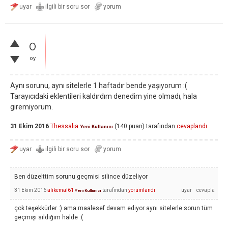
0
oy
Aynı sorunu, aynı sitelerle 1 haftadır bende yaşıyorum :(
Tarayıcıdaki eklentileri kaldırdım denedim yine olmadı, hala
giremiyorum.
31 Ekim 2016
Thessalia
(
140
puan)
tarafından
cevaplandı
Yeni Kullanıcı
Ben düzelttim sorunu geçmisi silince düzeliyor
31 Ekim 2016
alikemal61
tarafından
yorumlandı
Yeni Kullanıcı
çok teşekkürler :) ama maalesef devam ediyor aynı sitelerle sorun tüm
geçmişi sildiğim halde :(