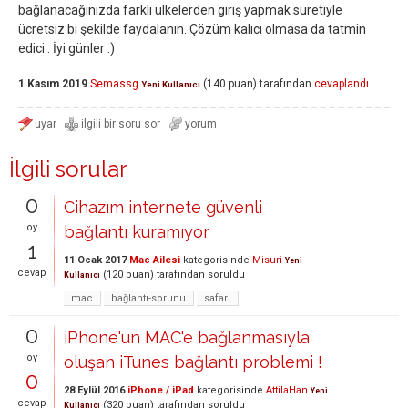
bağlanacağınızda farklı ülkelerden giriş yapmak suretiyle
ücretsiz bi şekilde faydalanın. Çözüm kalıcı olmasa da tatmin
edici . İyi günler :)
1 Kasım 2019
Semassg
(
140
puan)
tarafından
cevaplandı
Yeni Kullanıcı
İlgili sorular
0
Cihazım internete güvenli
oy
bağlantı kuramıyor
1
11 Ocak 2017
Mac Ailesi
kategorisinde
Misuri
Yeni
cevap
(
120
puan)
tarafından
soruldu
Kullanıcı
mac
bağlantı-sorunu
safari
0
iPhone'un MAC'e bağlanmasıyla
oy
oluşan iTunes bağlantı problemi !
0
28 Eylül 2016
iPhone / iPad
kategorisinde
AttilaHan
Yeni
cevap
(
320
puan)
tarafından
soruldu
Kullanıcı