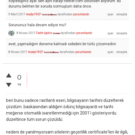
söylediğiniz ayar. ben aynı hatayı twitter.com üstünden alıyorum. bu
durumu belirten bir soruda sormuştum daha önce.
9 Mart 2017
moda1907
tarafından
yorumlandı
Yeni Kullanıcı
Sorununuz hala devam ediyor mu?
8 Nisan 2017
Fatih Şahin
tarafından
yorumlandı
Uzman
evet, yapmadığım deneme kalmadı sebebini bir türlü çözemedim.
8 Nisan 2017
moda1907
tarafından
yorumlandı
Yeni Kullanıcı
0
oy
ben bunu sadece rastlantı eseri, bilgisayarın tarihini düzelterek
çözdüm. baskasından aldığım ödünç bilgisayardı ve tarihi
meğerse otomatik isaretlenmediği için 2001'i gösteriyordu.
düzeltince tüm sorun çözüldü.
nedeni de yanılmıyorsam sitelerin geçerlilik certificate'leri ile ilgili,