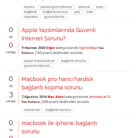
itunes
yazılımgüncelleme
iphone
mac
bağlantı
bağlantı-sorunu
şarj
hata
operatör
güncelleme
0
Apple Yazılımlarında Güvenli
oy
İnternet Sorunu?
0
9 Haziran 2020
Diğer
kategorisinde
bgrhnhtbgl
Yeni
cevap
(
160
puan)
tarafından
soruldu
Kullanıcı
apple-macbook-air
bağlantı-sorunu
güvenli-internet
0
Macbook pro harici hardisk
oy
bağlantı kopma sorunu
3
7 Ağustos 2016
Mac Ailesi
kategorisinde
ahmetacar13
cevap
(
200
puan)
tarafından
soruldu
Yeni Kullanıcı
macbook
bağlantı-sorunu
0
macbook ile iphone bağlantı
oy
sorunu
0