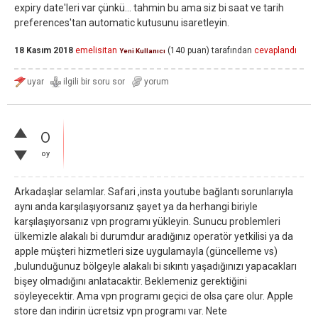
expiry date'leri var çünkü... tahmin bu ama siz bi saat ve tarih
preferences'tan automatic kutusunu isaretleyin.
18 Kasım 2018
emelisitan
(
140
puan)
tarafından
cevaplandı
Yeni Kullanıcı
0
oy
Arkadaşlar selamlar. Safari ,insta youtube bağlantı sorunlarıyla
aynı anda karşılaşıyorsanız şayet ya da herhangi biriyle
karşılaşıyorsanız vpn programı yükleyin. Sunucu problemleri
ülkemizle alakalı bi durumdur aradığınız operatör yetkilisi ya da
apple müşteri hizmetleri size uygulamayla (güncelleme vs)
,bulunduğunuz bölgeyle alakalı bi sıkıntı yaşadığınızı yapacakları
bişey olmadığını anlatacaktir. Beklemeniz gerektiğini
söyleyecektir. Ama vpn programı geçici de olsa çare olur. Apple
store dan indirin ücretsiz vpn programı var. Nete