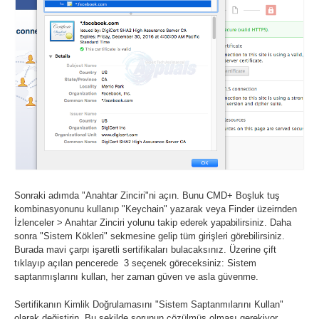
Sonraki adımda "Anahtar Zinciri"ni açın. Bunu CMD+ Boşluk tuş
kombinasyonunu kullanıp "Keychain" yazarak veya Finder üzeirnden
İzlenceler > Anahtar Zinciri yolunu takip ederek yapabilirsiniz. Daha
sonra "Sistem Kökleri" sekmesine gelip tüm girişleri görebilirsiniz.
Burada mavi çarpı işaretli sertifikaları bulacaksınız. Üzerine çift
tıklayıp açılan pencerede 3 seçenek göreceksiniz: Sistem
saptanmışlarını kullan, her zaman güven ve asla güvenme.
Sertifikanın Kimlik Doğrulamasını "Sistem Saptanmılarını Kullan"
olarak değiştirin. Bu şekilde sorunun çözülmüş olması gerekiyor.