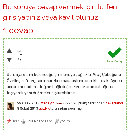
Bu soruya cevap vermek için lütfen
giriş yapınız
veya
kayıt olunuz
.
1 cevap
+1
oy
En İyi Cevap
Soru işaretinin bulunduğu gri menüye sağ tıkla, Araç Çubuğunu
Özelleştir...'i seç, soru işaretini masaüstüne sürükle bırak. Ayrıca
açılan menüden isteğine bağlı düğmeleride araç çubuğuna
taşıyarak yeni düğmeler olşturabilirsin.
29 Ocak 2013
ztenaytr
(
29,820
puan)
tarafından
cevaplandı
Uzman
8 Şubat 2013
aczbrk
tarafından
seçilmiş