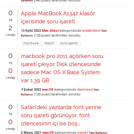
(
540
puan)
tarafından
soruldu
Yardımcı
0
Apple MacBook A1342 klasör
oy
içerisinde soru işareti
2
13 Eylül 2022
Mac Ailesi
kategorisinde
ardakndmir
Yeni
cevap
(
120
puan)
tarafından
soruldu
Kullanıcı
macbook
klasör
soru-işareti
0
macbook pro 2011 açılırken soru
oy
işareti çıkıyor. Disk izlencesinde
0
sadece Mac OS X Base System
cevap
var 1.39 GB
7 Şubat 2022
macOS
kategorisinde
damneed
Yeni
(
120
puan)
tarafından
soruldu
Kullanıcı
0
Safari'deki yazılarda font yerine
oy
soru işareti görünüyor, font
0
izlencesinin içi ise boş...
cevap
5 Mayıs 2021
macOS
kategorisinde
bsmk7
Yeni Kullanıcı