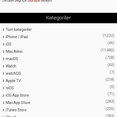
Detaylı bilgi için
buraya
tıklayın.
Kategoriler
Tüm kategoriler
(1,232)
iPhone / iPad
(46)
iOS
(11,480)
Mac Ailesi
(728)
macOS
(60)
Watch
(7)
watchOS
(218)
Apple TV
(0)
tvOS
(71)
iOS App Store
(283)
Mac App Store
(200)
iTunes Store
(283)