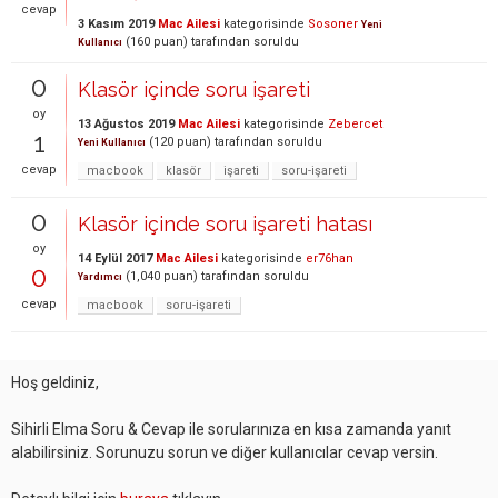
cevap
3 Kasım 2019
Mac Ailesi
kategorisinde
Sosoner
Yeni
(
160
puan)
tarafından
soruldu
Kullanıcı
0
Klasör içinde soru işareti
oy
13 Ağustos 2019
Mac Ailesi
kategorisinde
Zebercet
1
(
120
puan)
tarafından
soruldu
Yeni Kullanıcı
cevap
macbook
klasör
işareti
soru-işareti
0
Klasör içinde soru işareti hatası
oy
14 Eylül 2017
Mac Ailesi
kategorisinde
er76han
0
(
1,040
puan)
tarafından
soruldu
Yardımcı
cevap
macbook
soru-işareti
Hoş geldiniz,
Sihirli Elma Soru & Cevap ile sorularınıza en kısa zamanda yanıt
alabilirsiniz. Sorunuzu sorun ve diğer kullanıcılar cevap versin.