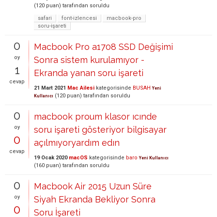
(
120
puan)
tarafından
soruldu
safari
font-izlencesi
macbook-pro
soru-işareti
0
Macbook Pro a1708 SSD Değişimi
oy
Sonra sistem kurulamıyor -
1
Ekranda yanan soru işareti
cevap
21 Mart 2021
Mac Ailesi
kategorisinde
BUSAH
Yeni
(
120
puan)
tarafından
soruldu
Kullanıcı
0
macbook proum klasor ıcınde
oy
soru işareti gösteriyor bilgisayar
0
açılmıyoryardım edın
cevap
19 Ocak 2020
macOS
kategorisinde
baro
Yeni Kullanıcı
(
160
puan)
tarafından
soruldu
0
Macbook Air 2015 Uzun Süre
oy
Siyah Ekranda Bekliyor Sonra
0
Soru İşareti