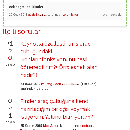
çok sağol teşekkürler...
29 Ocak 2013
aczbrk
tarafından
yorumlandı
Yardımcı
İlgili sorular
+1
Keynotta özelleştirilmiş araç
oy
çubuğundaki
0
ikonlarınfonksiyonunu nasıl
cevap
öğrenebilirim?( Örn: esnek alan
nedir?)
24 Ocak 2015
muratgulcek
(
130
puan)
Yeni Kullanıcı
tarafından
soruldu
0
Finder araç çubuğuna kendi
oy
hazırladığım bir öğe koymak
1
istiyorum. Yolunu bilmiyorum?
cevap
25 Kasım 2015
Mac Ailesi
kategorisinde
potugrul