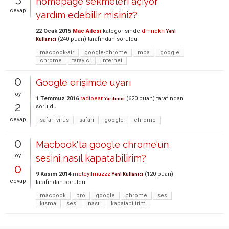
homepage sekmeleri açıyor
cevap
yardım edebilir misiniz?
22 Ocak 2015
Mac Ailesi
kategorisinde
dmnokn
Yeni
(
240
puan)
tarafından
soruldu
Kullanıcı
macbook-air
google-chrome
mba
google
chrome
tarayıcı
internet
0
Google erişimde uyarı
oy
1 Temmuz 2016
radioear
(
620
puan)
tarafından
Yardımcı
2
soruldu
cevap
safari-virüs
safari
google
chrome
0
Macbook'ta google chrome'un
oy
sesini nasıl kapatabilirim?
0
9 Kasım 2014
meteyilmazzz
(
120
puan)
Yeni Kullanıcı
cevap
tarafından
soruldu
macbook
pro
google
chrome
ses
kısma
sesi
nasıl
kapatabilirim