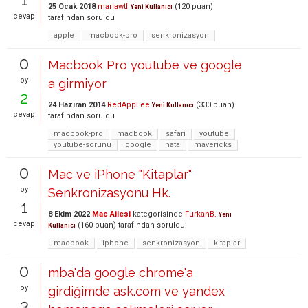
25 Ocak 2018
marlawtf
(
120
puan)
Yeni Kullanıcı
cevap
tarafından
soruldu
apple
macbook-pro
senkronizasyon
0
Macbook Pro youtube ve google
oy
a girmiyor
2
24 Haziran 2014
RedAppLee
(
330
puan)
Yeni Kullanıcı
cevap
tarafından
soruldu
macbook-pro
macbook
safari
youtube
youtube-sorunu
google
hata
mavericks
0
Mac ve iPhone "Kitaplar"
oy
Senkronizasyonu Hk.
1
8 Ekim 2022
Mac Ailesi
kategorisinde
FurkanB.
Yeni
cevap
(
160
puan)
tarafından
soruldu
Kullanıcı
macbook
iphone
senkronizasyon
kitaplar
0
mba'da google chrome'a
oy
girdiğimde ask.com ve yandex
3