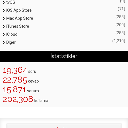
(0)
tvOS
(71)
iOS App Store
(283)
Mac App Store
(200)
iTunes Store
(283)
iCloud
(1,210)
Diğer
İstatistikler
19,364
soru
22,785
cevap
15,871
yorum
202,308
kullanıcı