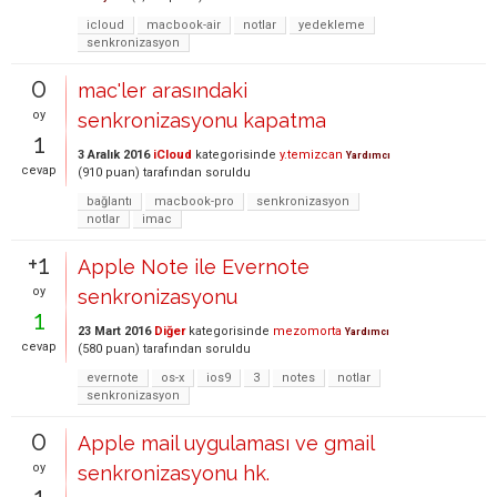
icloud
macbook-air
notlar
yedekleme
senkronizasyon
0
mac'ler arasındaki
oy
senkronizasyonu kapatma
1
3 Aralık 2016
iCloud
kategorisinde
y.temizcan
Yardımcı
cevap
(
910
puan)
tarafından
soruldu
bağlantı
macbook-pro
senkronizasyon
notlar
imac
+1
Apple Note ile Evernote
oy
senkronizasyonu
1
23 Mart 2016
Diğer
kategorisinde
mezomorta
Yardımcı
cevap
(
580
puan)
tarafından
soruldu
evernote
os-x
ios9
3
notes
notlar
senkronizasyon
0
Apple mail uygulaması ve gmail
oy
senkronizasyonu hk.
1