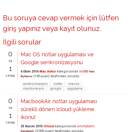
Bu soruya cevap vermek için lütfen
giriş yapınız
veya
kayıt olunuz
.
İlgili sorular
0
Mac OS notlar uygulaması ve
oy
Google senkronizasyonu
1
6 Ekim 2016
Mac Ailesi
kategorisinde
mrttttt
Yeni
cevap
(
190
puan)
tarafından
soruldu
Kullanıcı
senkronizasyon
notlar
macos
macbook-pro
google
uygulama
0
MacbookAir notlar uygulaması
oy
sürekli dönen icloud yükleme
1
ikonu!
cevap
25 Kasım 2015
iCloud
kategorisinde
emrhyldrm
(
3,000
puan)
tarafından
soruldu
Deneyimli