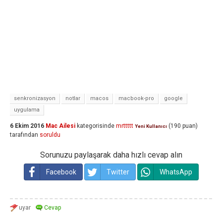
senkronizasyon
notlar
macos
macbook-pro
google
uygulama
6 Ekim 2016
Mac Ailesi
kategorisinde
mrttttt
(
190
puan)
Yeni Kullanıcı
tarafından
soruldu
Sorunuzu paylaşarak daha hızlı cevap alın
Facebook
Twitter
WhatsApp