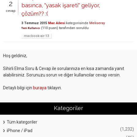
2
basınca, "yasak işareti" geliyor,
cevap
çözüm?? :(
3 Temmuz 2015
Mac Ailesi
kategorisinde
Meliseray
(
110
puan)
tarafından
soruldu
Yeni Kullanıcı
macbook-air-13
Hoş geldiniz,
Sihirli Elma Soru & Cevap ile sorularınıza en kısa zamanda yanıt
alabilirsiniz. Sorunuzu sorun ve diğer kullanıcılar cevap versin.
Detaylı bilgi için
buraya
tıklayın.
Kategoriler
Tüm kategoriler
(1,232)
iPhone / iPad