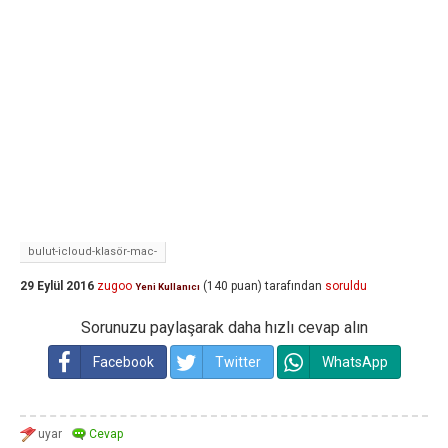
bulut-icloud-klasör-mac-
29 Eylül 2016
zugoo
(
140
puan)
tarafından
soruldu
Yeni Kullanıcı
Sorunuzu paylaşarak daha hızlı cevap alın
Facebook
Twitter
WhatsApp