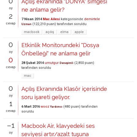
0
Açılış ekranında "DÜNYA" simgesi
oy
ne anlama gelir?
2
7 Nisan 2014
Mac Ailesi
kategorisinde
demirtele
cevap
(
122,210
puan)
tarafından
soruldu
Uzman
macbook
açılış
elma
apple
0
Etkinlik Monitorundeki "Dosya
oy
Önbelleği" ne anlama gelir
0
28 Şubat 2014
umutgur
(
2,850
puan)
Deneyimli
cevap
tarafından
soruldu
mac
0
Açılış Ekranında Klasör içerisinde
oy
soru işareti geliyor.
1
6 Mart 2016
wooz
(
480
puan)
tarafından
Yardımcı
cevap
soruldu
–1
Macbook Air, klavyedeki ses
oy
seviyesi artır/azalt tuşuna