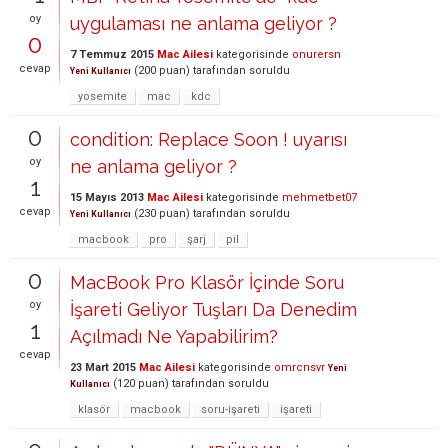
oy
uygulaması ne anlama geliyor ?
0
7 Temmuz 2015
Mac Ailesi
kategorisinde
onurersn
cevap
(
200
puan)
tarafından
soruldu
Yeni Kullanıcı
yosemite
mac
kdc
0
condition: Replace Soon ! uyarısı
oy
ne anlama geliyor ?
1
15 Mayıs 2013
Mac Ailesi
kategorisinde
mehmetbet07
cevap
(
230
puan)
tarafından
soruldu
Yeni Kullanıcı
macbook
pro
şarj
pil
0
MacBook Pro Klasör İçinde Soru
oy
İşareti Geliyor Tuşları Da Denedim
1
Açılmadı Ne Yapabilirim?
cevap
23 Mart 2015
Mac Ailesi
kategorisinde
omrcnsvr
Yeni
(
120
puan)
tarafından
soruldu
Kullanıcı
klasör
macbook
soru-işareti
işareti