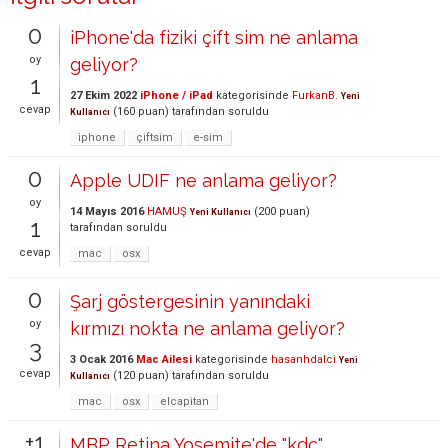
0
iPhone'da fiziki çift sim ne anlama
oy
geliyor?
1
27 Ekim 2022
iPhone / iPad
kategorisinde
FurkanB.
Yeni
cevap
(
160
puan)
tarafından
soruldu
Kullanıcı
iphone
çiftsim
e-sim
0
Apple UDIF ne anlama geliyor?
oy
14 Mayıs 2016
HAMUŞ
(
200
puan)
Yeni Kullanıcı
1
tarafından
soruldu
cevap
mac
osx
0
Şarj göstergesinin yanındaki
oy
kırmızı nokta ne anlama geliyor?
3
3 Ocak 2016
Mac Ailesi
kategorisinde
hasanhdalci
Yeni
cevap
(
120
puan)
tarafından
soruldu
Kullanıcı
mac
osx
elcapitan
+1
MBP Retina Yosemite'de "kdc"