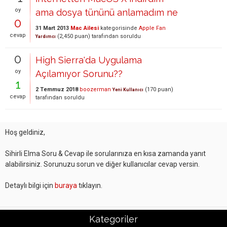
oy
ama dosya tününü anlamadım ne
0
31 Mart 2013
Mac Ailesi
kategorisinde
Apple Fan
cevap
(
2,450
puan)
tarafından
soruldu
Yardımcı
0
High Sierra'da Uygulama
oy
Açılamıyor Sorunu??
1
2 Temmuz 2018
boozerman
(
170
puan)
Yeni Kullanıcı
cevap
tarafından
soruldu
Hoş geldiniz,
Sihirli Elma Soru & Cevap ile sorularınıza en kısa zamanda yanıt
alabilirsiniz. Sorunuzu sorun ve diğer kullanıcılar cevap versin.
Detaylı bilgi için
buraya
tıklayın.
Kategoriler