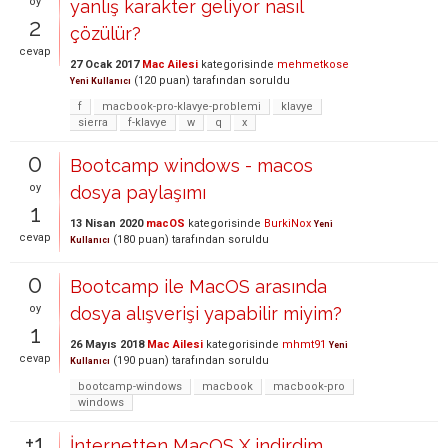
oy
yanlış karakter geliyor nasıl
2
çözülür?
cevap
27 Ocak 2017
Mac Ailesi
kategorisinde
mehmetkose
(
120
puan)
tarafından
soruldu
Yeni Kullanıcı
f
macbook-pro-klavye-problemi
klavye
sierra
f-klavye
w
q
x
0
Bootcamp windows - macos
oy
dosya paylaşımı
1
13 Nisan 2020
macOS
kategorisinde
BurkiNox
Yeni
cevap
(
180
puan)
tarafından
soruldu
Kullanıcı
0
Bootcamp ile MacOS arasında
oy
dosya alışverişi yapabilir miyim?
1
26 Mayıs 2018
Mac Ailesi
kategorisinde
mhmt91
Yeni
cevap
(
190
puan)
tarafından
soruldu
Kullanıcı
bootcamp-windows
macbook
macbook-pro
windows
+1
İnternetten MacOS X indirdim