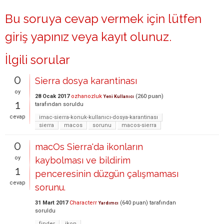
Bu soruya cevap vermek için lütfen
giriş yapınız
veya
kayıt olunuz
.
İlgili sorular
0
Sierra dosya karantinası
oy
28 Ocak 2017
ozhanozluk
(
260
puan)
Yeni Kullanıcı
1
tarafından
soruldu
cevap
imac-sierra-konuk-kullanıcı-dosya-karantinası
sierra
macos
sorunu
macos-sierra
0
macOs Sierra'da ikonların
oy
kaybolması ve bildirim
1
penceresinin düzgün çalışmaması
cevap
sorunu.
31 Mart 2017
Characterr
(
640
puan)
tarafından
Yardımcı
soruldu
finder
ikon