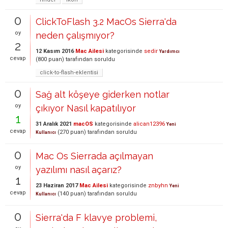
0
ClickToFlash 3.2 MacOs Sierra'da
oy
neden çalışmıyor?
2
12 Kasım 2016
Mac Ailesi
kategorisinde
sedir
Yardımcı
cevap
(
800
puan)
tarafından
soruldu
click-to-flash-eklentisi
0
Sağ alt köşeye giderken notlar
oy
çıkıyor Nasıl kapatılıyor
1
31 Aralık 2021
macOS
kategorisinde
alican12396
Yeni
cevap
(
270
puan)
tarafından
soruldu
Kullanıcı
0
Mac Os Sierrada açılmayan
oy
yazılımı nasıl açarız?
1
23 Haziran 2017
Mac Ailesi
kategorisinde
znbyhn
Yeni
cevap
(
140
puan)
tarafından
soruldu
Kullanıcı
0
Sierra'da F klavye problemi,