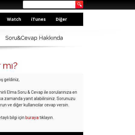
Watch
iTunes
Diğer
Soru&Cevap Hakkında
r mı?
ş geldiniz,
hirli Elma Soru & Cevap ile sorularınıza en
sa zamanda yanıt alabilirsiniz. Sorunuzu
run ve diğer kullanıcılar cevap versin.
taylı bilgi için
buraya
tıklayın.