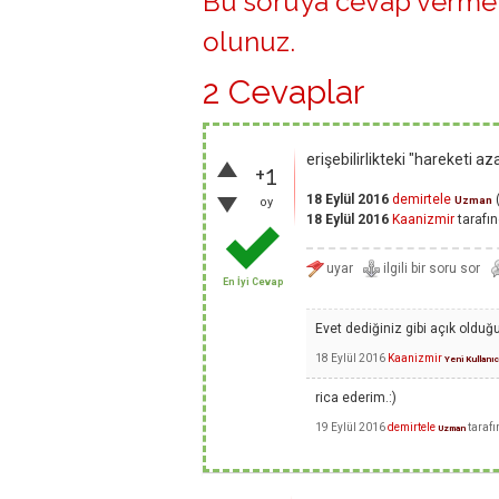
Bu soruya cevap vermek
olunuz
.
2 Cevaplar
erişebilirlikteki "hareketi a
+1
18 Eylül 2016
demirtele
Uzman
oy
18 Eylül 2016
Kaanizmir
tarafı
En İyi Cevap
Evet dediğiniz gibi açık old
18 Eylül 2016
Kaanizmir
Yeni Kullanıc
rica ederim.:)
19 Eylül 2016
demirtele
taraf
Uzman