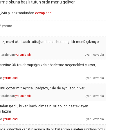
rme okuna basılı tutun orda menü geliyor
,240
puan)
tarafından
cevaplandı
z, mavi oka basılı tuttuğum halde herhangi bir menü çıkmıyor.
tarafından
yorumlandı
aretine 3D touch yaptığınızda gönderme seçenekleri çıkıyor,
an
yorumlandı
 çözer mi? Ayrıca, ipadpro9,7 de de aynı sorun var.
tarafından
yorumlandı
dan ipad i, ki veri kaybı olmasın. 3D touch destekleyen
ı lazım
an
yorumlandı
a, cihazları kapatıp açınca da pil kullanma süreleri sıfırlanıyordu.