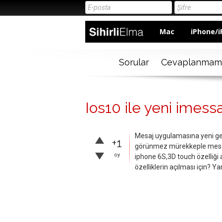
Mac
iPhone/i
Sorular
Cevaplanmam
Ios10 ile yeni imess
Mesaj uygulamasına yeni gel
+1
görünmez mürekkeple mesaj
oy
iphone 6S,3D touch özelliği 
özelliklerin açılması için? Y