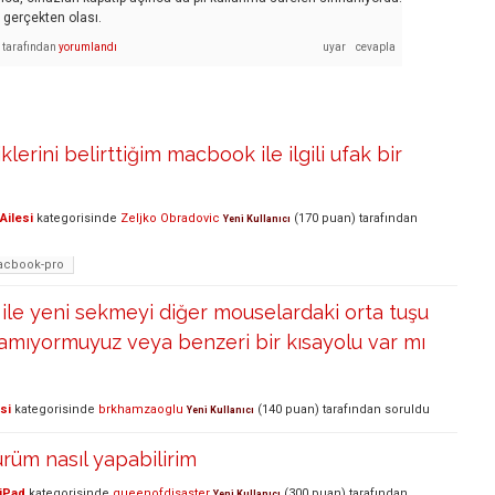
 gerçekten olası.
tarafından
yorumlandı
klerini belirttiğim macbook ile ilgili ufak bir
Ailesi
kategorisinde
Zeljko Obradovic
(
170
puan)
tarafından
Yeni Kullanıcı
cbook-pro
le yeni sekmeyi diğer mouselardaki orta tuşu
amıyormuyuz veya benzeri bir kısayolu var mı
si
kategorisinde
brkhamzaoglu
(
140
puan)
tarafından
soruldu
Yeni Kullanıcı
ürüm nasıl yapabilirim
 iPad
kategorisinde
queenofdisaster
(
300
puan)
tarafından
Yeni Kullanıcı