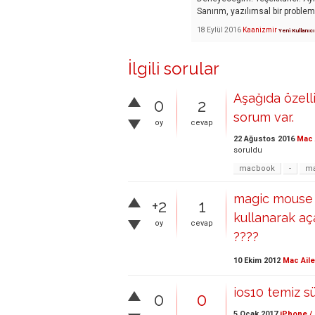
Sanırım, yazılımsal bir problem
18 Eylül 2016
Kaanizmir
Yeni Kullanıcı
İlgili sorular
Aşağıda özelli
0
2
sorum var.
oy
cevap
22 Ağustos 2016
Mac 
soruldu
macbook
-
ma
magic mouse i
+2
1
kullanarak aç
oy
cevap
????
10 Ekim 2012
Mac Aile
ios10 temiz s
0
0
5 Ocak 2017
iPhone /