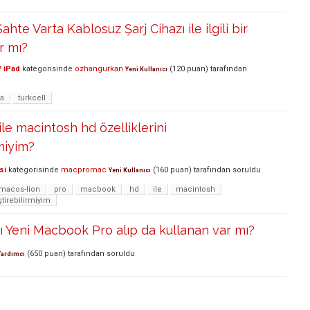
ahte Varta Kablosuz Şarj Cihazı ile ilgili bir
r mı?
/ iPad
kategorisinde
ozhangurkan
(
120
puan)
tarafından
Yeni Kullanıcı
ta
turkcell
le macintosh hd özelliklerini
rmiyim?
si
kategorisinde
macpromac
(
160
puan)
tarafından
soruldu
Yeni Kullanıcı
macos-lion
pro
macbook
hd
ile
macintosh
ştirebilirmiyim
lı Yeni Macbook Pro alıp da kullanan var mı?
(
650
puan)
tarafından
soruldu
Yardımcı