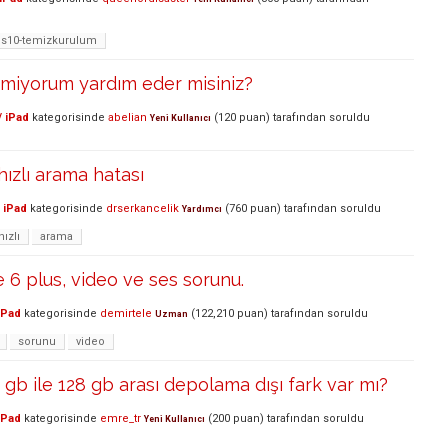
os10-temizkurulum
emiyorum yardım eder misiniz?
/ iPad
kategorisinde
abelian
(
120
puan)
tarafından
soruldu
Yeni Kullanıcı
 hızlı arama hatası
 iPad
kategorisinde
drserkancelik
(
760
puan)
tarafından
soruldu
Yardımcı
hızlı
arama
e 6 plus, video ve ses sorunu.
iPad
kategorisinde
demirtele
(
122,210
puan)
tarafından
soruldu
Uzman
sorunu
video
gb ile 128 gb arası depolama dışı fark var mı?
iPad
kategorisinde
emre_tr
(
200
puan)
tarafından
soruldu
Yeni Kullanıcı