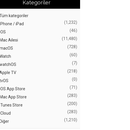
Kategoriler
Tüm kategoriler
(1,232)
iPhone / iPad
(46)
iOS
(11,480)
Mac Ailesi
(728)
macOS
(60)
Watch
(7)
watchOS
(218)
Apple TV
(0)
tvOS
(71)
iOS App Store
(283)
Mac App Store
(200)
iTunes Store
(283)
iCloud
(1,210)
Diğer