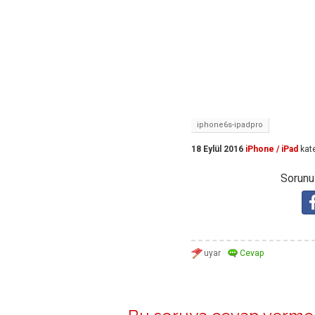
iphone6s-ipadpro
18 Eylül 2016
iPhone / iPad
kat
Sorunuz