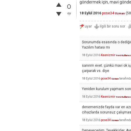
göndermek için, mavi gönde
0
18 Eylül 2016
pose34
(
58
oy
Uzman
Sorunumda esasında o dediğini
Yazılım hatası mı
18 Eylül 2016
Kaanizmir
Yeni Kullanıcı
sanırım evet. çünkü mavi ok iş
çarparak vs. diye
18 Eylül 2016
pose34
tarafınd
Uzman
Yeniden kurulum yapmam sorunu
18 Eylül 2016
Kaanizmir
Yeni Kullanıcı
denemenizde fayda var en azın
cihazlarda sorunsuz çalışmas
18 Eylül 2016
pose34
tarafınd
Uzman
Deneyeceğim. Teşekkürler. Ayrıc