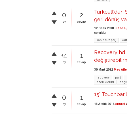
Turkcell'den S
0
2
geri dönüş va
oy
cevap
12 Ocak 2018
iPhone 
soruldu
kablosuz-şarj
var
Recovery hd i
+4
1
değiştirebili
oy
cevap
30 Mart 2012
Mac Aile
recovery
part
özelliklerini
deği
15" Touchbar'
0
1
13 Aralık 2016
onurel
oy
cevap