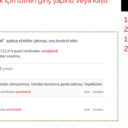
 için lütfen
giriş yapınız
veya
kayıt
1
zalt" açıksa efektler çıkmaz, onu kontrol edin.
(
122,210
puan)
tarafından
cevaplandı
ndan
seçilmiş
uğundan olmuyormuş. Yeniden kuruluma gerek yokmuş. Teşekkürler.
tarafından
yorumlandı
ı
ından
yorumlandı