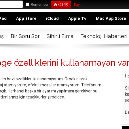
Remember
Kayıt
Pad
App Store
iCloud
Apple Tv
Mac App Store
ış
Bir Soru Sor
Sihirli Elma
Teknoloji Haberleri
age özelliklerini kullanamayan va
Ho
en bazı özellikleri kullanamıyorum. Örnek olarak
 atamıyorum, efektli mesajlar atamıyorum. Telefonum
Si
açık. Herhangi başka bir ayar mı yapılması gerekiyor bu
kı
ardımlarınız için teşekkürler şimdiden.
so
De