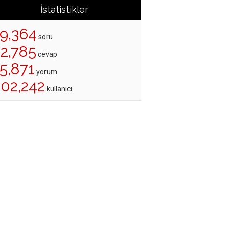
İstatistikler
19,364
soru
22,785
cevap
5,871
yorum
202,242
kullanıcı