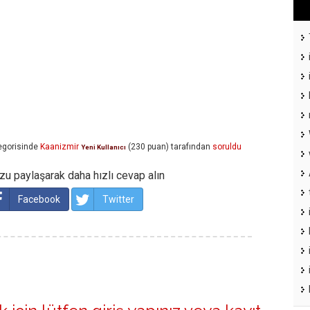
egorisinde
Kaanizmir
(
230
puan)
tarafından
soruldu
Yeni Kullanıcı
u paylaşarak daha hızlı cevap alın
Facebook
Twitter