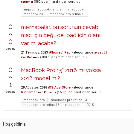
(
580
puan)
tarafından
soruldu
Yardımcı
air-pro-macbook-hangisi
macbook
macbook-air
macbook-pro-retina-13
0
merhabalar. bu sorunun cevabı;
oy
mac için değil de ipad için olanı
0
var mı acaba?
cevap
21 Temmuz 2023
iPhone / iPad
kategorisinde
avseb89
(
180
puan)
tarafından
soruldu
Yeni Kullanıcı
0
MacBook Pro 15" 2016 mi yoksa
oy
2018 model mi?
1
29 Ağustos 2018
iOS App Store
kategorisinde
cevap
fundamer
(
160
puan)
tarafından
soruldu
Yeni Kullanıcı
macbook-pro
macbook-pro-retina-13
macbook-pro-retina-15
macbook
2015
Hoş geldiniz,