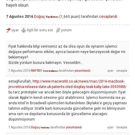
hayırlı olsun.
7 Ağustos 2016
Doğuş
(
1,660
puan)
tarafından
cevaplandı
Yardımcı
Fiyat hakkında bilgi verirseniz az da olsa oyun da oynarım işlemci
değişse performansı etkiler, ayrıca tasarım neye benzeyecek değer mi
beklemeye?
Sizide yordum kusura bakmayın. Vesselâm...
7 Ağustos 2016
RAFREF
tarafından
yorumlandı
Yeni Kullanıcı
estağfurullah,
http://www.macworld.co.uk/news/mac/2016-macbook-
pro-retina-release-date-uk-patents-oled-display-leak-kaby-lake-3593988/
bu tarz prototipler var ancak ben böyle geleceğini düşünmüyorum. fiyat
olarak Apple'ın kendi sitesine göz atabilirsiniz. İşlemci kısmında ise şu
anda Intel'in Broadwell işlemcileri kullanılırken Skylake'e geçiş yapması
tahmin ediliyor. Grafik kartı konusunda güncelleme gelir mi bilmiyorum
ama ram ve depolama konusunda bir güncelleme alacağını
düşünmüyorum.
7 Ağustos 2016
Doğuş
tarafından
yorumlandı
Yardımcı