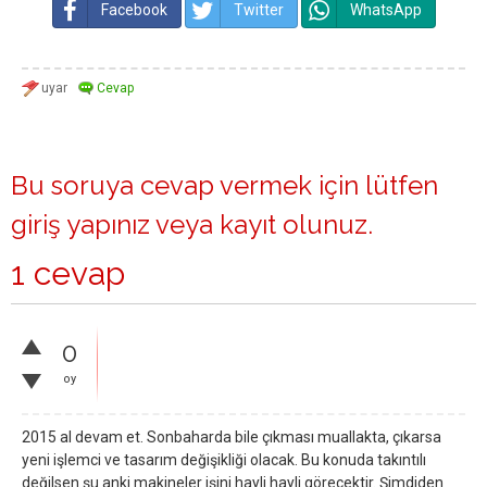
Facebook
Twitter
WhatsApp
Bu soruya cevap vermek için lütfen
giriş yapınız
veya
kayıt olunuz
.
1 cevap
0
oy
2015 al devam et. Sonbaharda bile çıkması muallakta, çıkarsa
yeni işlemci ve tasarım değişikliği olacak. Bu konuda takıntılı
değilsen şu anki makineler işini hayli hayli görecektir. Şimdiden