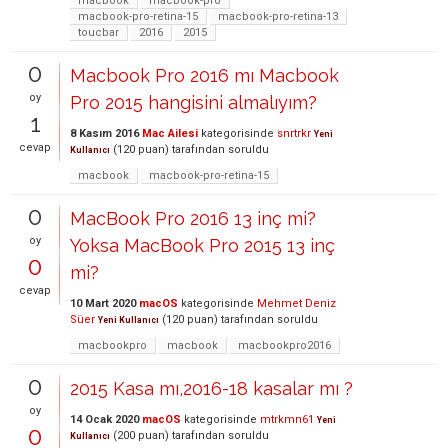
macbook
macbook-pro
macbook-pro-retina-15
macbook-pro-retina-13
toucbar
2016
2015
0
Macbook Pro 2016 mı Macbook
oy
Pro 2015 hangisini almalıyım?
1
8 Kasım 2016
Mac Ailesi
kategorisinde
snrtrkr
Yeni
cevap
(
120
puan)
tarafından
soruldu
Kullanıcı
macbook
macbook-pro-retina-15
0
MacBook Pro 2016 13 inç mi?
oy
Yoksa MacBook Pro 2015 13 inç
0
mi?
cevap
10 Mart 2020
macOS
kategorisinde
Mehmet Deniz
Süer
(
120
puan)
tarafından
soruldu
Yeni Kullanıcı
macbookpro
macbook
macbookpro2016
0
2015 Kasa mı,2016-18 kasalar mı ?
oy
14 Ocak 2020
macOS
kategorisinde
mtrkmn61
Yeni
0
(
200
puan)
tarafından
soruldu
Kullanıcı