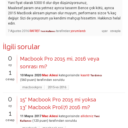
Yani fiyat olarak 5300 tl olur diye düşünüyorsunuz,
Maalesef param ona yetmez ayrıca tasarım Bence çok kötü, ayrıca
2015 MacBook alırsam pişman olur muyum, performans sizce % kaç
değişir. Sizi de yoruyorum ya kendimi mahçup hissettim. Hakkınızı helal
edin.
7 Ağustos 2016
RAFREF
tarafından
yorumlandı
Yeni Kullanıcı
İlgili sorular
0
Macbook Pro 2015 mi, 2016 veya
oy
sonrası mı?
1
10 Mayıs 2020
Mac Ailesi
kategorisinde
kaantr
Yardımcı
cevap
(
560
puan)
tarafından
soruldu
macbookpro
2015-vs-2016
0
15" Macbook Pro 2015 mi yoksa
oy
13" Macbook Pro(i7) 2016 mı?
1
11 Mayıs 2017
Mac Ailesi
kategorisinde
allideniz
Yeni
cevap
(
120
puan)
tarafından
soruldu
Kullanıcı