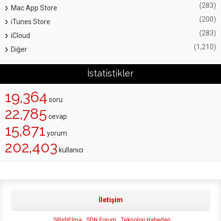
(283)
Mac App Store
(200)
iTunes Store
(283)
iCloud
(1,210)
Diğer
İstatistikler
19,364
soru
22,785
cevap
15,871
yorum
202,403
kullanıcı
İletişim
SihirliElma
SDN Forum
Teknoloji Haberleri