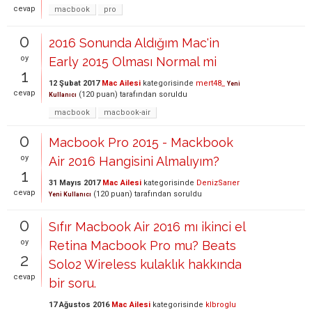
cevap
macbook
pro
0
2016 Sonunda Aldığım Mac'in
oy
Early 2015 Olması Normal mi
1
12 Şubat 2017
Mac Ailesi
kategorisinde
mert48_
Yeni
cevap
(
120
puan)
tarafından
soruldu
Kullanıcı
macbook
macbook-air
0
Macbook Pro 2015 - Mackbook
oy
Air 2016 Hangisini Almalıyım?
1
31 Mayıs 2017
Mac Ailesi
kategorisinde
DenizSarıer
cevap
(
120
puan)
tarafından
soruldu
Yeni Kullanıcı
0
Sıfır Macbook Air 2016 mı ikinci el
oy
Retina Macbook Pro mu? Beats
2
Solo2 Wireless kulaklık hakkında
cevap
bir soru.
17 Ağustos 2016
Mac Ailesi
kategorisinde
klbroglu