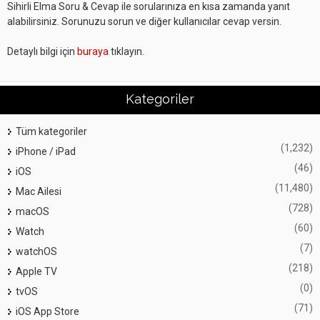
Sihirli Elma Soru & Cevap ile sorularınıza en kısa zamanda yanıt
alabilirsiniz. Sorunuzu sorun ve diğer kullanıcılar cevap versin.
Detaylı bilgi için
buraya
tıklayın.
Kategoriler
Tüm kategoriler
(1,232)
iPhone / iPad
(46)
iOS
(11,480)
Mac Ailesi
(728)
macOS
(60)
Watch
(7)
watchOS
(218)
Apple TV
(0)
tvOS
(71)
iOS App Store