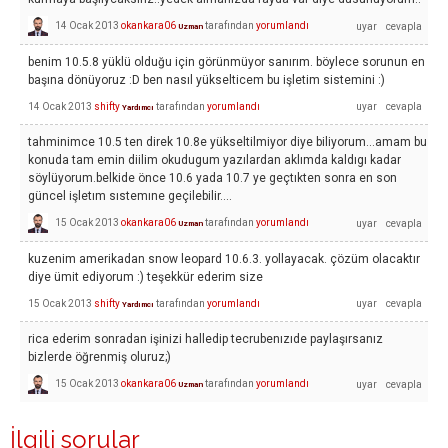
14 Ocak 2013
okankara06
tarafından
yorumlandı
Uzman
benim 10.5.8 yüklü olduğu için görünmüyor sanırım. böylece sorunun en
başına dönüyoruz :D ben nasıl yükselticem bu işletim sistemini :)
14 Ocak 2013
shifty
tarafından
yorumlandı
Yardımcı
tahminimce 10.5 ten direk 10.8e yükseltilmiyor diye biliyorum...amam bu
konuda tam emin diilim okudugum yazılardan aklımda kaldıgı kadar
söylüyorum.belkide önce 10.6 yada 10.7 ye geçtıkten sonra en son
güncel işletım sıstemıne geçilebilir....
15 Ocak 2013
okankara06
tarafından
yorumlandı
Uzman
kuzenim amerikadan snow leopard 10.6.3. yollayacak. çözüm olacaktır
diye ümit ediyorum :) teşekkür ederim size
15 Ocak 2013
shifty
tarafından
yorumlandı
Yardımcı
rica ederim sonradan işinizi halledip tecrubenızıde paylaşırsanız
bizlerde öğrenmiş oluruz;)
15 Ocak 2013
okankara06
tarafından
yorumlandı
Uzman
İlgili sorular