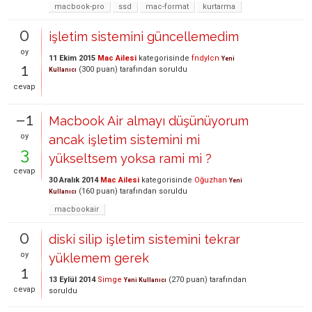
macbook-pro
ssd
mac-format
kurtarma
0
işletim sistemini güncellemedim
oy
11 Ekim 2015
Mac Ailesi
kategorisinde
fndylcn
Yeni
1
(
300
puan)
tarafından
soruldu
Kullanıcı
cevap
–1
Macbook Air almayı düşünüyorum
oy
ancak işletim sistemini mi
3
yükseltsem yoksa rami mi ?
cevap
30 Aralık 2014
Mac Ailesi
kategorisinde
Oğuzhan
Yeni
(
160
puan)
tarafından
soruldu
Kullanıcı
macbookair
0
diski silip işletim sistemini tekrar
oy
yüklemem gerek
1
13 Eylül 2014
Simge
(
270
puan)
tarafından
Yeni Kullanıcı
cevap
soruldu