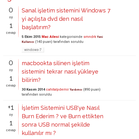
0
Sanal işletim sistemini Windows 7
oy
yi açılışta dvd den nasıl
1
başlatırım?
cevap
5 Ekim 2015
Mac Ailesi
kategorisinde
smndrk
Yeni
(
140
puan)
tarafından
soruldu
Kullanıcı
windows-7
0
macbookta silinen işletim
oy
sistemini tekrar nasıl yükleye
1
bilirim?
cevap
30 Kasım 2014
cahitalpdemir
(
890
puan)
Yardımcı
tarafından
soruldu
+1
İşletim Sistemini USB'ye Nasıl
oy
Burn Ederim ? ve Burn ettikten
1
sonra USB normal şekilde
cevap
kullanılır mı ?