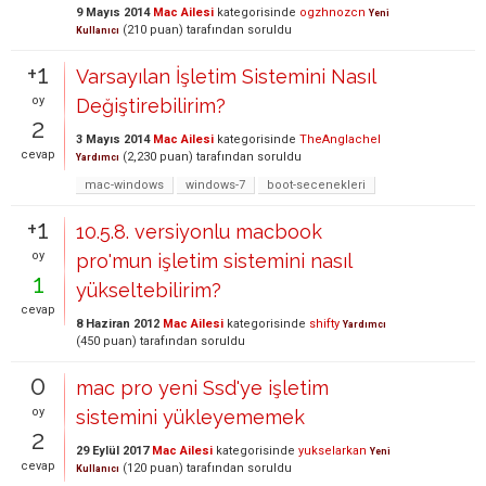
9 Mayıs 2014
Mac Ailesi
kategorisinde
ogzhnozcn
Yeni
(
210
puan)
tarafından
soruldu
Kullanıcı
+1
Varsayılan İşletim Sistemini Nasıl
oy
Değiştirebilirim?
2
3 Mayıs 2014
Mac Ailesi
kategorisinde
TheAnglachel
cevap
(
2,230
puan)
tarafından
soruldu
Yardımcı
mac-windows
windows-7
boot-secenekleri
+1
10.5.8. versiyonlu macbook
oy
pro'mun işletim sistemini nasıl
1
yükseltebilirim?
cevap
8 Haziran 2012
Mac Ailesi
kategorisinde
shifty
Yardımcı
(
450
puan)
tarafından
soruldu
0
mac pro yeni Ssd'ye işletim
oy
sistemini yükleyememek
2
29 Eylül 2017
Mac Ailesi
kategorisinde
yukselarkan
Yeni
cevap
(
120
puan)
tarafından
soruldu
Kullanıcı