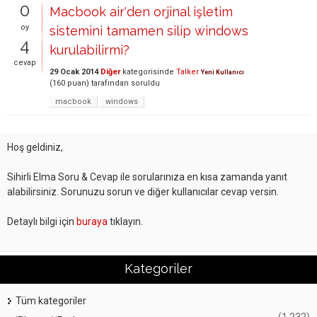
0
Macbook air'den orjinal işletim
oy
sistemini tamamen silip windows
4
kurulabilirmi?
cevap
29 Ocak 2014
Diğer
kategorisinde
Talker
Yeni Kullanıcı
(
160
puan)
tarafından
soruldu
macbook
windows
Hoş geldiniz,
Sihirli Elma Soru & Cevap ile sorularınıza en kısa zamanda yanıt
alabilirsiniz. Sorunuzu sorun ve diğer kullanıcılar cevap versin.
Detaylı bilgi için
buraya
tıklayın.
Kategoriler
Tüm kategoriler
(1,232)