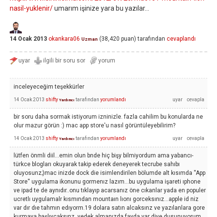
nasil-yuklenir/
umarım işinize yara bu yazılar...
14 Ocak 2013
okankara06
(
38,420
puan)
tarafından
cevaplandı
Uzman
inceleyeceğim teşekkürler
14 Ocak 2013
shifty
tarafından
yorumlandı
Yardımcı
bir soru daha sormak istiyorum izninizle. fazla cahilim bu konularda ne
olur mazur görün :) mac app store'u nasıl görüntüleyebilirim?
14 Ocak 2013
shifty
tarafından
yorumlandı
Yardımcı
lütfen önmli diil...emin olun bnde hiç bişy bilmiyordum ama yabancı-
türkce blogları okuyarak takip ederek deneyerek tecrube sahıbı
oluyosunz;)mac inizde dock die isimlendirilen bölumde alt kısımda ''App
Store'' uygulama ikonunu gormenız lazım...bu uygulama işareti ıphone
ve ipad te de aynıdır..onu tıklayıp acarsanız öne cıkanlar yada en populer
ucretlı uygulamalr kısmından mountaın lıonı gorceksınız...apple id niz
var dır dıe tahmın edıyorm.19 dolara satın alcaksınz ve yazılanlara gore
kurmaya başlıycaksınz..yedek almanızda fayda var diye dusunuyorum..