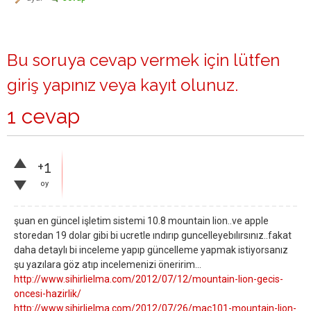
Bu soruya cevap vermek için lütfen
giriş yapınız
veya
kayıt olunuz
.
1 cevap
+1
oy
şuan en güncel işletim sistemi 10.8 mountain lion..ve apple
storedan 19 dolar gibi bi ucretle ındırıp guncelleyebılırsınız..fakat
daha detaylı bi inceleme yapıp güncelleme yapmak istiyorsanız
şu yazılara göz atıp incelemenizi öneririm...
http://www.sihirlielma.com/2012/07/12/mountain-lion-gecis-
oncesi-hazirlik/
http://www.sihirlielma.com/2012/07/26/mac101-mountain-lion-