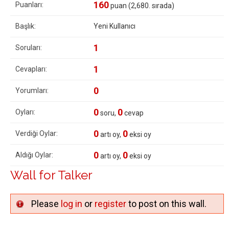
160
Puanları:
puan (
2,680
. sırada)
Başlık:
Yeni Kullanıcı
1
Soruları:
1
Cevapları:
0
Yorumları:
0
0
Oyları:
soru,
cevap
0
0
Verdiği Oylar:
artı oy,
eksi oy
0
0
Aldığı Oylar:
artı oy,
eksi oy
Wall for Talker
Please
log in
or
register
to post on this wall.