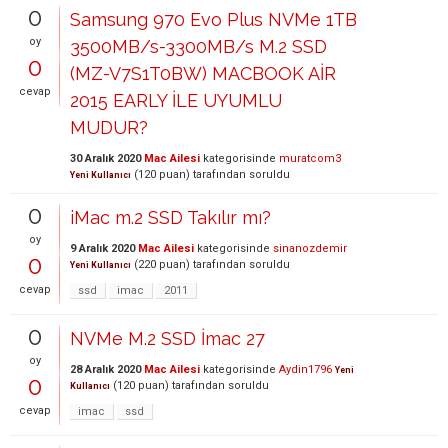
0
Samsung 970 Evo Plus NVMe 1TB
oy
3500MB/s-3300MB/s M.2 SSD
0
(MZ-V7S1T0BW) MACBOOK AİR
cevap
2015 EARLY İLE UYUMLU
MUDUR?
30 Aralık 2020
Mac Ailesi
kategorisinde
muratcom3
(
120
puan)
tarafından
soruldu
Yeni Kullanıcı
0
iMac m.2 SSD Takılır mı?
oy
9 Aralık 2020
Mac Ailesi
kategorisinde
sinanozdemir
0
(
220
puan)
tarafından
soruldu
Yeni Kullanıcı
cevap
ssd
imac
2011
0
NVMe M.2 SSD İmac 27
oy
28 Aralık 2020
Mac Ailesi
kategorisinde
Aydin1796
Yeni
0
(
120
puan)
tarafından
soruldu
Kullanıcı
cevap
imac
ssd