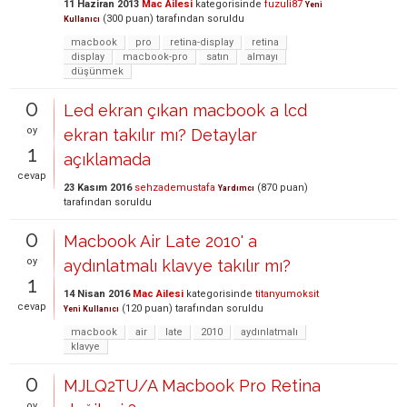
11 Haziran 2013
Mac Ailesi
kategorisinde
fuzuli87
Yeni
(
300
puan)
tarafından
soruldu
Kullanıcı
macbook
pro
retina-display
retina
display
macbook-pro
satın
almayı
düşünmek
0
Led ekran çıkan macbook a lcd
oy
ekran takılır mı? Detaylar
1
açıklamada
cevap
23 Kasım 2016
sehzademustafa
(
870
puan)
Yardımcı
tarafından
soruldu
0
Macbook Air Late 2010' a
oy
aydınlatmalı klavye takılır mı?
1
14 Nisan 2016
Mac Ailesi
kategorisinde
titanyumoksit
cevap
(
120
puan)
tarafından
soruldu
Yeni Kullanıcı
macbook
air
late
2010
aydınlatmalı
klavye
0
MJLQ2TU/A Macbook Pro Retina
oy