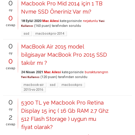
0
Macbook Pro Mid 2014 için 1 TB
oy
Nvme SSD Öneriniz Var mı?
0
18 Eylül 2020
Mac Ailesi
kategorisinde
nejatunlu
Yeni
cevap
(
160
puan)
tarafından
soruldu
Kullanıcı
ssd
macbookpro-2014
0
MacBook Air 2015 model
oy
bilgisayar MacBook Pro 2015 SSD
0
takılır mı ?
cevap
24 Nisan 2021
Mac Ailesi
kategorisinde
burakturangnn
(
120
puan)
tarafından
soruldu
Yeni Kullanıcı
macbook-air
ssd
macbookpro
2015-vs-2016
0
5300 TL ye Macbook Pro Retina
oy
Display 15 inç ( 16 Gb RAM 2.7 Ghz
2
512 Flash Storage ) uygun mu
cevap
fiyat olarak?