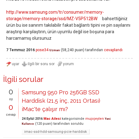
http://www.samsung.com/tr/consumer/memory-
storage/memory-storage/ssd/MZ-V5P512BW
bahsettiğiniz
ürün bu ise sanırım takılabilir fakat bağlantı tipini ve pin sayılarını
araştırıp karşılaştırın, ürün uyumlu değil ise boşuna para
harcamamış olursunuz
7 Temmuz 2016
pose34
(
58,240
puan)
tarafından
cevaplandı
Uzman
İlgili sorular
0
Samsung 950 Pro 256GB SSD
oy
Harddisk (21,5 inç, 2011 Ortası)
0
iMac'te çalışır mı?
cevap
24 Eylül 2016
Mac Ailesi
kategorisinde
mujojeylen
Yeni
(
120
puan)
tarafından
soruldu
Kullanıcı
imac-ssd-hdd-samsung-pcie-harddisk