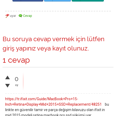
Bu soruya cevap vermek için lütfen
giriş yapınız
veya
kayıt olunuz
.
1 cevap
0
oy
https://tr.ifixit.com/Guide/MacBook+Pro+15-
Inch+Retina+Display+Mid+2015+SSD+Replacement/48251
bu
linkte en güvenilir tamir ve parça değişim kılavuzu olan ifixit in
mid 2015 modeli retina macbook pro ssd sökümü var.