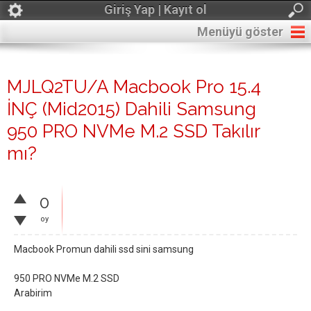
Giriş Yap | Kayıt ol
Menüyü göster
MJLQ2TU/A Macbook Pro 15.4
İNÇ (Mid2015) Dahili Samsung
950 PRO NVMe M.2 SSD Takılır
mı?
0
oy
Macbook Promun dahili ssd sini samsung
950 PRO NVMe M.2 SSD
Arabirim