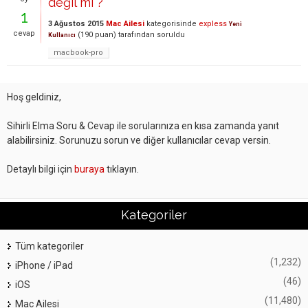
değil mi ?
1
3 Ağustos 2015
Mac Ailesi
kategorisinde
expless
Yeni
cevap
(
190
puan)
tarafından
soruldu
Kullanıcı
macbook-pro
Hoş geldiniz,
Sihirli Elma Soru & Cevap ile sorularınıza en kısa zamanda yanıt
alabilirsiniz. Sorunuzu sorun ve diğer kullanıcılar cevap versin.
Detaylı bilgi için
buraya
tıklayın.
Kategoriler
Tüm kategoriler
(1,232)
iPhone / iPad
(46)
iOS
(11,480)
Mac Ailesi