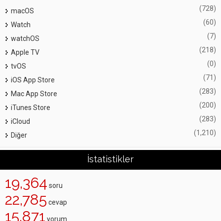
(728)
macOS
(60)
Watch
(7)
watchOS
(218)
Apple TV
(0)
tvOS
(71)
iOS App Store
(283)
Mac App Store
(200)
iTunes Store
(283)
iCloud
(1,210)
Diğer
İstatistikler
19,364
soru
22,785
cevap
15,871
yorum