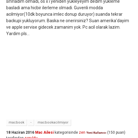
sifirladim olmadi, os x i yeniden yukleyeyim dedim yukleme
basladi ama hicbir ilerleme olmadi. Guvenli modda
acilmiyor(10dk boyunca imlec donup duruyor) suanda tekrar
backupi yukluyorum. Baska ne onerirsiniz? Suan amerika'dayim
ve apple servise gidecek zamanim yok. Pc acil olarak lazim.
Yardim pls...
macbook
-
macbookacilmiyor
18 Haziran 2016
Mac Ailesi
kategorisinde
zen
(
150
puan)
Yeni Kullanıcı