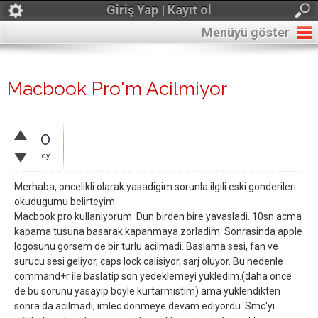
Giriş Yap | Kayıt ol
Menüyü göster
Macbook Pro'm Acilmiyor
0
oy
Merhaba, oncelikli olarak yasadigim sorunla ilgili eski gonderileri
okudugumu belirteyim.
Macbook pro kullaniyorum. Dun birden bire yavasladi. 10sn acma
kapama tusuna basarak kapanmaya zorladim. Sonrasinda apple
logosunu gorsem de bir turlu acilmadi. Baslama sesi, fan ve
surucu sesi geliyor, caps lock calisiyor, sarj oluyor. Bu nedenle
command+r ile baslatip son yedeklemeyi yukledim.(daha once
de bu sorunu yasayip boyle kurtarmistim) ama yuklendikten
sonra da acilmadi, imlec donmeye devam ediyordu. Smc'yi