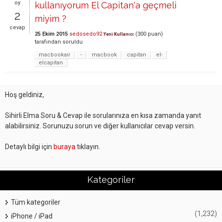
oy
kullanıyorum El Capitan'a geçmeli
2
miyim ?
cevap
25 Ekim 2015
sedosedo92
(
300
puan)
Yeni Kullanıcı
tarafından
soruldu
macbookair
-
macbook
capitan
el-
elcapitan
Hoş geldiniz,
Sihirli Elma Soru & Cevap ile sorularınıza en kısa zamanda yanıt
alabilirsiniz. Sorunuzu sorun ve diğer kullanıcılar cevap versin.
Detaylı bilgi için
buraya
tıklayın.
Kategoriler
Tüm kategoriler
(1,232)
iPhone / iPad