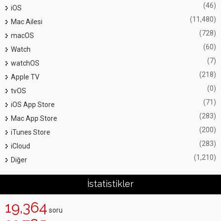
(46)
iOS
(11,480)
Mac Ailesi
(728)
macOS
(60)
Watch
(7)
watchOS
(218)
Apple TV
(0)
tvOS
(71)
iOS App Store
(283)
Mac App Store
(200)
iTunes Store
(283)
iCloud
(1,210)
Diğer
İstatistikler
19,364
soru