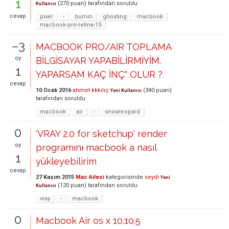
1
(
270
puan)
tarafından
soruldu
Kullanıcı
cevap
pixel
-
burnin
ghosting
macbook
macbook-pro-retina-13
–3
MACBOOK PRO/AİR TOPLAMA
oy
BİLGİSAYAR YAPABİLİRMİYİM.
1
YAPARSAM KAÇ İNÇ" OLUR ?
cevap
10 Ocak 2016
ahmet kkkılıç
(
340
puan)
Yeni Kullanıcı
tarafından
soruldu
macbook
air
-
snowleopard
0
'VRAY 2.0 for sketchup' render
oy
programını macbook a nasıl
1
yükleyebilirim
cevap
27 Kasım 2015
Mac Ailesi
kategorisinde
seydi
Yeni
(
120
puan)
tarafından
soruldu
Kullanıcı
vray
-
macbook
0
Macbook Air os x 10.10.5