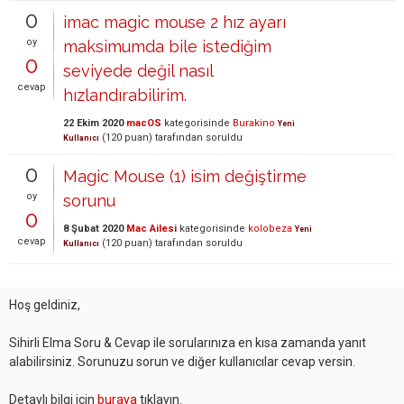
0
imac magic mouse 2 hız ayarı
oy
maksimumda bile istediğim
0
seviyede değil nasıl
cevap
hızlandırabilirim.
22 Ekim 2020
macOS
kategorisinde
Burakino
Yeni
(
120
puan)
tarafından
soruldu
Kullanıcı
0
Magic Mouse (1) isim değiştirme
oy
sorunu
0
8 Şubat 2020
Mac Ailesi
kategorisinde
kolobeza
Yeni
cevap
(
120
puan)
tarafından
soruldu
Kullanıcı
Hoş geldiniz,
Sihirli Elma Soru & Cevap ile sorularınıza en kısa zamanda yanıt
alabilirsiniz. Sorunuzu sorun ve diğer kullanıcılar cevap versin.
Detaylı bilgi için
buraya
tıklayın.