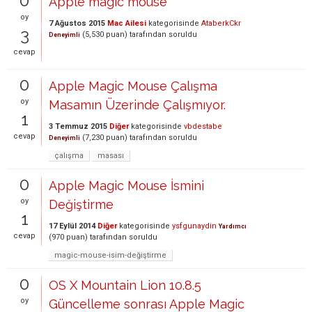
0
Apple magic mouse
oy
7 Ağustos 2015
Mac Ailesi
kategorisinde
AtaberkCkr
3
(
5,530
puan)
tarafından
soruldu
Deneyimli
cevap
0
Apple Magic Mouse Çalışma
oy
Masamın Üzerinde Çalışmıyor.
1
3 Temmuz 2015
Diğer
kategorisinde
vbdestabe
cevap
(
7,230
puan)
tarafından
soruldu
Deneyimli
çalışma
masası
0
Apple Magic Mouse İsmini
oy
Değiştirme
1
17 Eylül 2014
Diğer
kategorisinde
ysfgunaydin
Yardımcı
cevap
(
970
puan)
tarafından
soruldu
magic-mouse-isim-değiştirme
0
OS X Mountain Lion 10.8.5
oy
Güncelleme sonrası Apple Magic