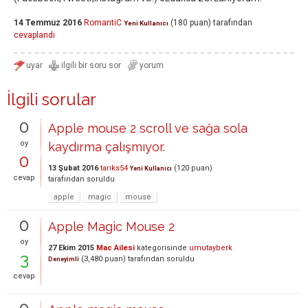
14 Temmuz 2016
RomantiC
(
180
puan)
tarafından
Yeni Kullanıcı
cevaplandı
İlgili sorular
0
Apple mouse 2 scroll ve sağa sola
oy
kaydırma çalışmıyor.
0
13 Şubat 2016
tariks54
(
120
puan)
Yeni Kullanıcı
cevap
tarafından
soruldu
apple
magic
mouse
0
Apple Magic Mouse 2
oy
27 Ekim 2015
Mac Ailesi
kategorisinde
umutayberk
3
(
3,480
puan)
tarafından
soruldu
Deneyimli
cevap