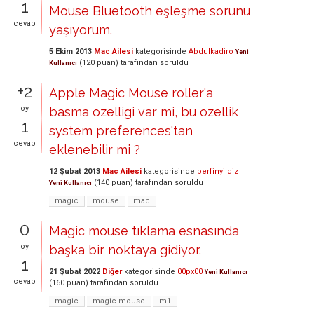
1
Mouse Bluetooth eşleşme sorunu
cevap
yaşıyorum.
5 Ekim 2013
Mac Ailesi
kategorisinde
Abdulkadiro
Yeni
(
120
puan)
tarafından
soruldu
Kullanıcı
+2
Apple Magic Mouse roller'a
oy
basma ozelligi var mi, bu ozellik
1
system preferences'tan
cevap
eklenebilir mi ?
12 Şubat 2013
Mac Ailesi
kategorisinde
berfinyildiz
(
140
puan)
tarafından
soruldu
Yeni Kullanıcı
magic
mouse
mac
0
Magic mouse tıklama esnasında
oy
başka bir noktaya gidiyor.
1
21 Şubat 2022
Diğer
kategorisinde
00px00
Yeni Kullanıcı
cevap
(
160
puan)
tarafından
soruldu
magic
magic-mouse
m1