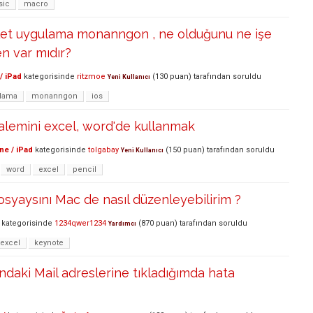
sic
macro
alet uygulama monanngon , ne olduğunu ne işe
en var mıdır?
/ iPad
kategorisinde
ritzmoe
(
130
puan)
tarafından
soruldu
Yeni Kullanıcı
lama
monanngon
ios
alemini excel, word'de kullanmak
ne / iPad
kategorisinde
tolgabay
(
150
puan)
tarafından
soruldu
Yeni Kullanıcı
word
excel
pencil
dosyaysını Mac de nasıl düzenleyebilirim ?
kategorisinde
1234qwer1234
(
870
puan)
tarafından
soruldu
Yardımcı
excel
keynote
ndaki Mail adreslerine tıkladığımda hata