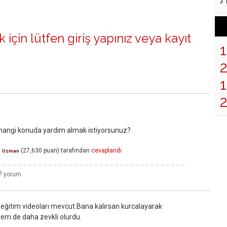
 için lütfen
giriş yapınız
veya
kayıt
1
 hangi konuda yardım almak istiyorsunuz?
n
(
27,630
puan)
tarafından
cevaplandı
Uzman
n eğitim videoları mevcut.Bana kalırsan kurcalayarak
em de daha zevkli olurdu.