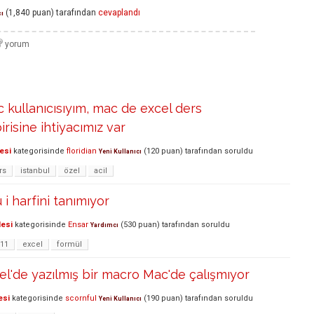
(
1,840
puan)
tarafından
cevaplandı
ı
kullanıcısıyım, mac de excel ders
risine ihtiyacımız var
esi
kategorisinde
floridian
(
120
puan)
tarafından
soruldu
Yeni Kullanıcı
rs
istanbul
özel
acil
i harfini tanımıyor
lesi
kategorisinde
Ensar
(
530
puan)
tarafından
soruldu
Yardımcı
11
excel
formül
'de yazılmış bir macro Mac'de çalışmıyor
esi
kategorisinde
scornful
(
190
puan)
tarafından
soruldu
Yeni Kullanıcı