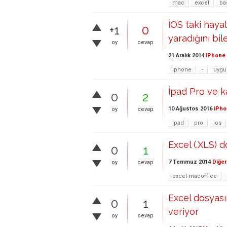
mac
excel
ba
İOS taki hay
+1
0
yaradığını bil
oy
cevap
21 Aralık 2014
iPhone 
iphone
-
uygu
İpad Pro ve k
0
2
10 Ağustos 2016
iPho
oy
cevap
ipad
pro
ios
Excel (.XLS) 
0
1
7 Temmuz 2014
Diğer
oy
cevap
excel-macoffice
Excel dosyası
0
1
veriyor
oy
cevap