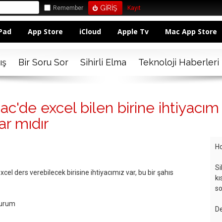
Remember
Kayıt
Pad
App Store
iCloud
Apple Tv
Mac App Store
ış
Bir Soru Sor
Sihirli Elma
Teknoloji Haberleri
'de excel bilen birine ihtiyacım 
ar mıdır
Ho
Si
cel ders verebilecek birisine ihtiyacımız var, bu bir şahıs
kı
so
lurum
De