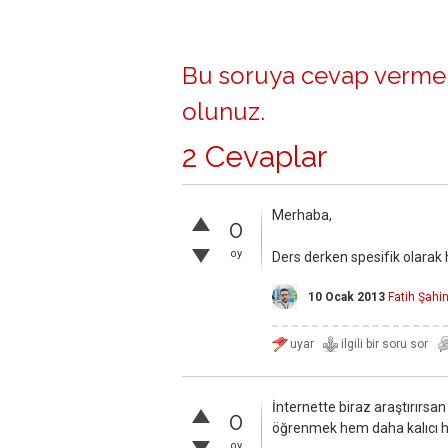
Bu soruya cevap vermek
olunuz
.
2 Cevaplar
Merhaba,
0
oy
Ders derken spesifik olarak
10 Ocak 2013
Fatih Şahi
İnternette biraz araştırırsa
0
öğrenmek hem daha kalıcı h
oy