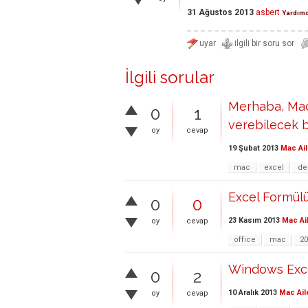
31 Ağustos 2013
asbert
Yardımc
İlgili sorular
Merhaba, Mac 
0
1
verebilecek bi
oy
cevap
19 Şubat 2013
Mac Ail
mac
excel
de
Excel Formülü 
0
0
23 Kasım 2013
Mac Ai
oy
cevap
office
mac
20
Windows Excel
0
2
10 Aralık 2013
Mac Ail
oy
cevap