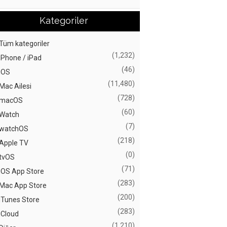
Kategoriler
Tüm kategoriler
(1,232)
iPhone / iPad
(46)
iOS
(11,480)
Mac Ailesi
(728)
macOS
(60)
Watch
(7)
watchOS
(218)
Apple TV
(0)
tvOS
(71)
iOS App Store
(283)
Mac App Store
(200)
iTunes Store
(283)
iCloud
(1,210)