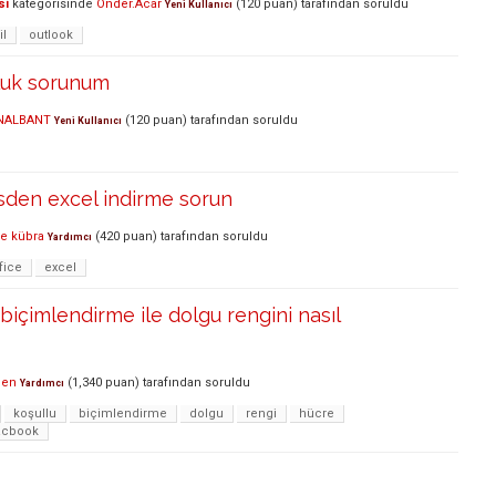
si
kategorisinde
Önder.Acar
(
120
puan)
tarafından
soruldu
Yeni Kullanıcı
il
outlook
luk sorunum
 NALBANT
(
120
puan)
tarafından
soruldu
Yeni Kullanıcı
sden excel indirme sorun
ce kübra
(
420
puan)
tarafından
soruldu
Yardımcı
fice
excel
 biçimlendirme ile dolgu rengini nasıl
den
(
1,340
puan)
tarafından
soruldu
Yardımcı
koşullu
biçimlendirme
dolgu
rengi
hücre
cbook