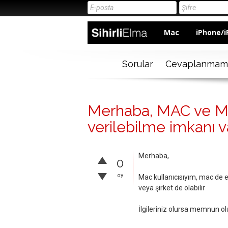
Mac
iPhone/i
Sorular
Cevaplanmam
Merhaba, MAC ve Mac
verilebilme imkanı v
Merhaba,
0
oy
Mac kullanıcısıyım, mac de ex
veya şirket de olabilir
İlgileriniz olursa memnun o