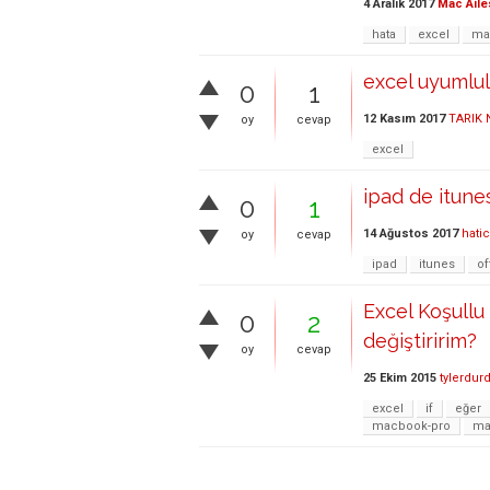
4 Aralık 2017
Mac Aile
hata
excel
ma
excel uyumlu
0
1
12 Kasım 2017
TARIK
oy
cevap
excel
ipad de itune
0
1
14 Ağustos 2017
hati
oy
cevap
ipad
itunes
of
Excel Koşullu
0
2
değiştiririm?
oy
cevap
25 Ekim 2015
tylerdur
excel
if
eğer
macbook-pro
ma