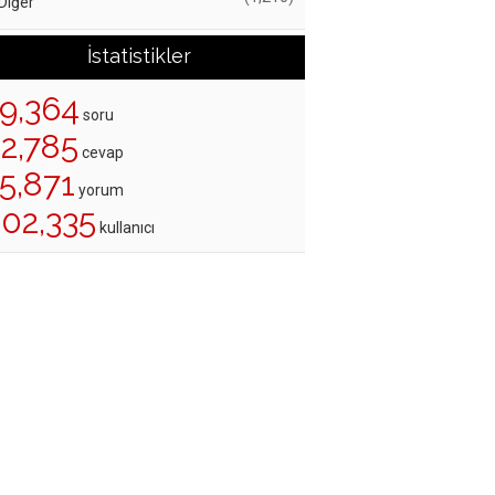
Diğer
İstatistikler
19,364
soru
22,785
cevap
5,871
yorum
202,335
kullanıcı