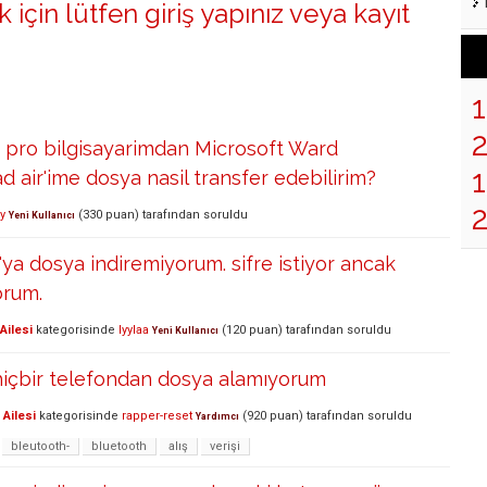
 için lütfen
giriş yapınız
veya
kayıt
pro bilgisayarimdan Microsoft Ward
1
d air'ime dosya nasil transfer edebilirim?
y
(
330
puan)
tarafından
soruldu
Yeni Kullanıcı
a dosya indiremiyorum. sifre istiyor ancak
orum.
Ailesi
kategorisinde
lyylaa
(
120
puan)
tarafından
soruldu
Yeni Kullanıcı
hiçbir telefondan dosya alamıyorum
Ailesi
kategorisinde
rapper-reset
(
920
puan)
tarafından
soruldu
Yardımcı
bleutooth-
bluetooth
alış
verişi