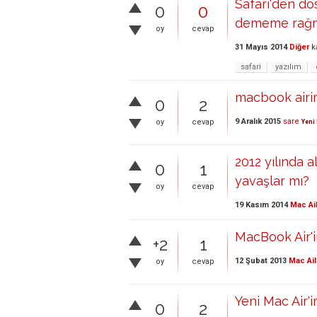
Safari'den do
0
0
dememe rağ
oy
cevap
31 Mayıs 2014
Diğer
k
safari
yazılım
macbook airi
0
2
9 Aralık 2015
sare
oy
cevap
Yeni 
2012 yılında 
0
1
yavaşlar mı?
oy
cevap
19 Kasım 2014
Mac Ai
MacBook Air'i
+2
1
12 Şubat 2013
Mac Ail
oy
cevap
Yeni Mac Air'
0
2