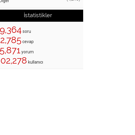
Diğer
İstatistikler
19,364
soru
22,785
cevap
5,871
yorum
202,278
kullanıcı