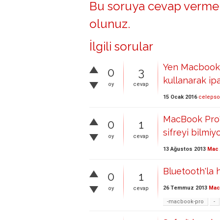
Bu soruya cevap vermek
olunuz
.
İlgili sorular
Yen Macbook 
0
3
kullanarak ipa
oy
cevap
15 Ocak 2016
celepso
MacBook Pro'y
0
1
sifreyi bilmiy
oy
cevap
13 Ağustos 2013
Mac 
Bluetooth'la 
0
1
26 Temmuz 2013
Mac 
oy
cevap
-macbook-pro
-