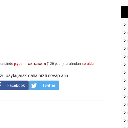
orisinde
ptyesim
(
120
puan)
tarafından
soruldu
Yeni Kullanıcı
u paylaşarak daha hızlı cevap alın
Facebook
Twitter