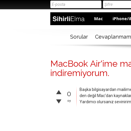
Mac
iPhone/i
Sorular
Cevaplanmam
MacBook Air'ime mai
indiremiyorum.
Başka bilgisayardan mailime
0
den değil Mac'dan kaynakl
oy
Yardımcı olursanız sevinirim