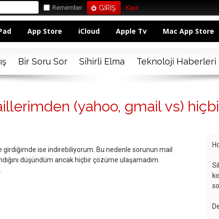
Remember
Kayıt
Pad
App Store
iCloud
Apple Tv
Mac App Store
ış
Bir Soru Sor
Sihirli Elma
Teknoloji Haberleri
llerimden (yahoo, gmail vs) hiçb
Ho
 girdiğimde ise indirebiliyorum. Bu nedenle sorunun mail
andığını düşündüm ancak hiçbir çözüme ulaşamadım.
Si
.
kı
so
De