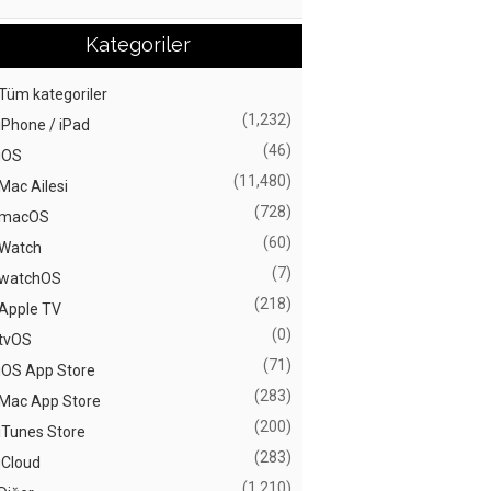
Kategoriler
Tüm kategoriler
(1,232)
iPhone / iPad
(46)
iOS
(11,480)
Mac Ailesi
(728)
macOS
(60)
Watch
(7)
watchOS
(218)
Apple TV
(0)
tvOS
(71)
iOS App Store
(283)
Mac App Store
(200)
iTunes Store
(283)
iCloud
(1,210)