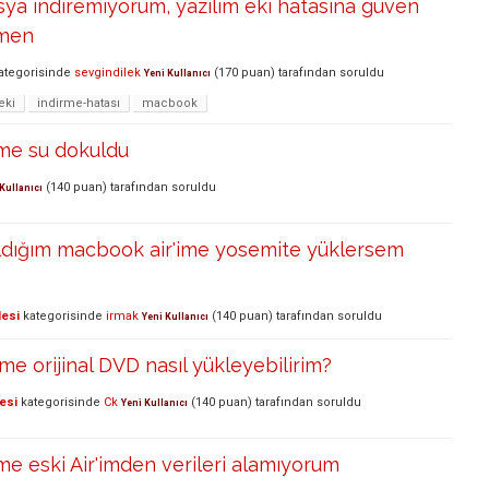
sya indiremiyorum, yazılım eki hatasına güven
men
ategorisinde
sevgindilek
(
170
puan)
tarafından
soruldu
Yeni Kullanıcı
eki
indirme-hatası
macbook
me su dokuldu
(
140
puan)
tarafından
soruldu
Kullanıcı
aldığım macbook air'ime yosemite yüklersem
lesi
kategorisinde
irmak
(
140
puan)
tarafından
soruldu
Yeni Kullanıcı
me orijinal DVD nasıl yükleyebilirim?
esi
kategorisinde
Ck
(
140
puan)
tarafından
soruldu
Yeni Kullanıcı
ime eski Air'imden verileri alamıyorum