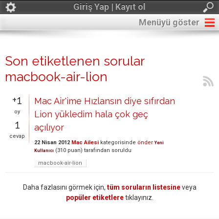
Giriş Yap | Kayıt ol
Menüyü göster
Son etiketlenen sorular
macbook-air-lion
+1
Mac Air'ime Hızlansın diye sıfırdan
oy
Lion yükledim hala çok geç
1
açılıyor
cevap
22 Nisan 2012
Mac Ailesi
kategorisinde
önder
Yeni
(
310
puan)
tarafından
soruldu
Kullanıcı
macbook-air-lion
Daha fazlasını görmek için,
tüm soruların listesine
veya
popüler etiketlere
tıklayınız.