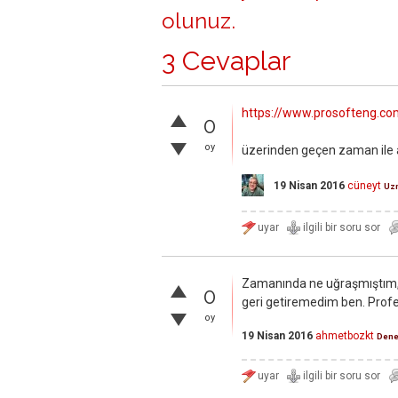
olunuz
.
3 Cevaplar
https://www.prosofteng.co
0
oy
üzerinden geçen zaman ile 
19 Nisan 2016
cüneyt
Uz
Zamanında ne uğraşmıştım, n
0
geri getiremedim ben. Profe
oy
19 Nisan 2016
ahmetbozkt
Dene