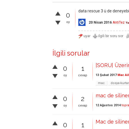
data rescue 3 ü de deneyebil
0
oy
20 Nisan 2016
AntiTez
Ya
İlgili sorular
[SORU] Üzeri
0
1
13 Şubat 2017
Mac Ail
oy
cevap
mac
dosya-kurta
mac de siline
0
2
12 Ağustos 2014
topr
oy
cevap
Mac de siline
0
1