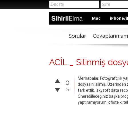
Mac
iPhone/i
Sorular
Cevaplanmam
ACİL _ Silinmiş dosy
Merhabalar. Fotoğrafçılık 
0
dosyasını silmiş. Üzerinden
oy
fark ettik. iskysoft data re
Önerebileceğiniz başka prog
yaptıramıyorum, ofiste ki tek