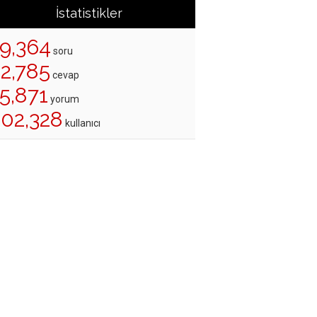
İstatistikler
19,364
soru
22,785
cevap
5,871
yorum
202,328
kullanıcı