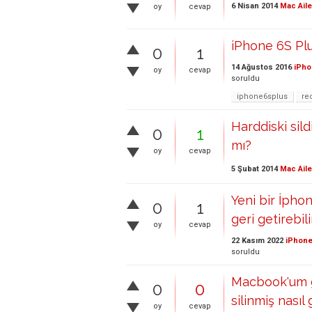
6 Nisan 2014
Mac Aile
oy
cevap
iPhone 6S Pl
0
1
14 Ağustos 2016
iPho
oy
cevap
soruldu
iphone6splus
re
Harddiski sil
0
1
mı?
oy
cevap
5 Şubat 2014
Mac Aile
Yeni bir İphon
0
1
geri getirebil
oy
cevap
22 Kasım 2022
iPhone
soruldu
Macbook'um ga
0
0
silinmiş nasıl 
oy
cevap