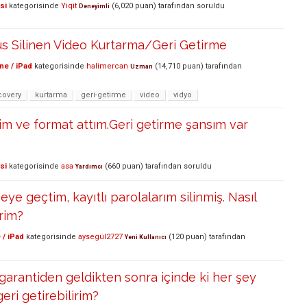
si
kategorisinde
Yiqit
(
6,020
puan)
tarafından
soruldu
Deneyimli
us Silinen Video Kurtarma/Geri Getirme
ne / iPad
kategorisinde
halimercan
(
14,710
puan)
tarafından
Uzman
covery
kurtarma
geri-getirme
video
vidyo
dim ve format attım.Geri getirme şansım var
si
kategorisinde
asa
(
660
puan)
tarafından
soruldu
Yardımcı
eye geçtim, kayıtlı parolalarım silinmiş. Nasıl
irim?
 / iPad
kategorisinde
aysegül2727
(
120
puan)
tarafından
Yeni Kullanıcı
rantiden geldikten sonra içinde ki her şey
geri getirebilirim?