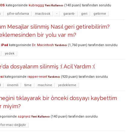
cOS
kategorisinde
kubraggg
(
140
puan)
tarafından
soruldu
Yeni Kullanıcı
c
şifre-sıfırlama
macbook
-
garanti-
geri
getirme
 Mesajlar silinmiş Nasıl geri getirebilirim?
eklemesinden bir yolu var mı?
 iPad
kategorisinde
Dr. Macintosh
(
1,760
puan)
tarafından
soruldu
Yardımcı
yedek
a dosyalarım silinmiş :( Acil Yardım :(
esi
kategorisinde
rapper-reset
(
920
puan)
tarafından
soruldu
Yardımcı
l
önemli
time
machine
yedekleme
neğini tıklayarak bir önceki dosyayı kaybettim
ir miyim?
egorisinde
szgnyvz
(
140
puan)
tarafından
soruldu
Yeni Kullanıcı
for-mac-değiştir