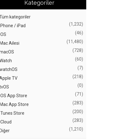
Kategoriler
Tüm kategoriler
(1,232)
iPhone / iPad
(46)
iOS
(11,480)
Mac Ailesi
(728)
macOS
(60)
Watch
(7)
watchOS
(218)
Apple TV
(0)
tvOS
(71)
iOS App Store
(283)
Mac App Store
(200)
iTunes Store
(283)
iCloud
(1,210)
Diğer