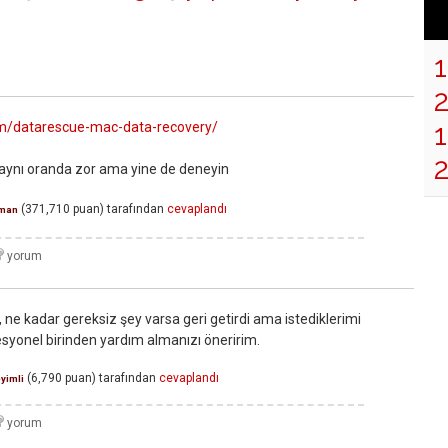
1
m/datarescue-mac-data-recovery/
aynı oranda zor ama yine de deneyin
(
371,710
puan)
tarafından
cevaplandı
man
e kadar gereksiz şey varsa geri getirdi ama istediklerimi
syonel birinden yardım almanızı öneririm.
(
6,790
puan)
tarafından
cevaplandı
yimli