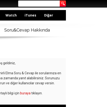
Watch
iTunes
Diğer
Soru&Cevap Hakkında
ş geldiniz,
hirli Elma Soru & Cevap ile sorularınıza en
sa zamanda yanıt alabilirsiniz. Sorunuzu
run ve diğer kullanıcılar cevap versin.
taylı bilgi için
buraya
tıklayın.