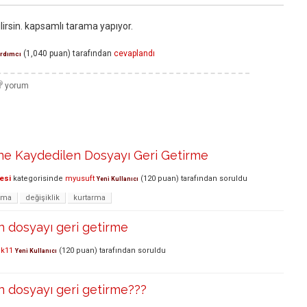
irsin. kapsamlı tarama yapıyor.
(
1,040
puan)
tarafından
cevaplandı
rdımcı
ne Kaydedilen Dosyayı Geri Getirme
esi
kategorisinde
myusuft
(
120
puan)
tarafından
soruldu
Yeni Kullanıcı
rma
değişiklik
kurtarma
n dosyayı geri getirme
ak11
(
120
puan)
tarafından
soruldu
Yeni Kullanıcı
n dosyayı geri getirme???