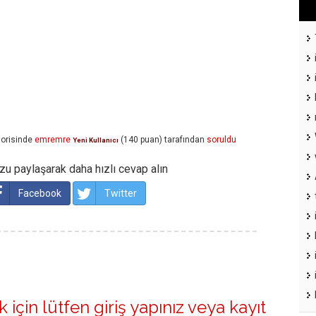
orisinde
emremre
(
140
puan)
tarafından
soruldu
Yeni Kullanıcı
u paylaşarak daha hızlı cevap alın
Facebook
Twitter
 için lütfen
giriş yapınız
veya
kayıt