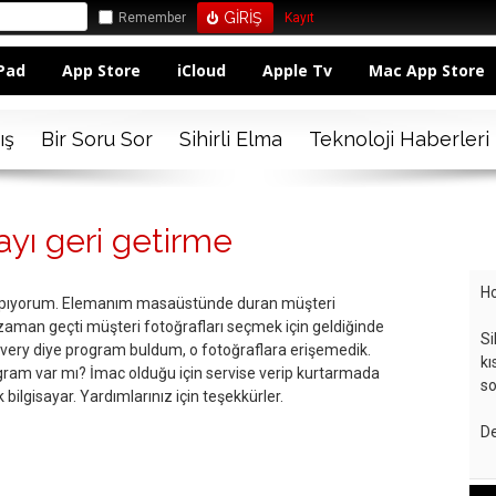
Remember
Kayıt
Pad
App Store
iCloud
Apple Tv
Mac App Store
ış
Bir Soru Sor
Sihirli Elma
Teknoloji Haberleri
ayı geri getirme
Ho
yapıyorum. Elemanım masaüstünde duran müşteri
 zaman geçti müşteri fotoğrafları seçmek için geldiğinde
Si
covery diye program buldum, o fotoğraflara erişemedik.
kı
ram var mı? İmac olduğu için servise verip kurtarmada
so
 bilgisayar. Yardımlarınız için teşekkürler.
De