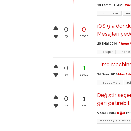
18 Temmuz 2021
ma
macbook-air
ma
iOS 9 a döndüm
0
0
Mesajları yed
oy
cevap
20 Eylül 2016
iPhone /
mesajlar
iphone
Time Machine'd
0
1
24 Ocak 2016
Mac Ail
oy
cevap
macbook-pro
aci
Değiştir seçe
0
1
geri getirebil
oy
cevap
9 Aralık 2013
Diğer
kat
macbook-pro-office-