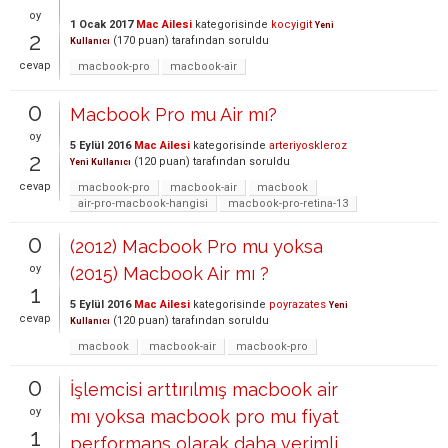
oy
1 Ocak 2017
Mac Ailesi
kategorisinde
kocyigit
Yeni
2
(
170
puan)
tarafından
soruldu
Kullanıcı
cevap
macbook-pro
macbook-air
0
Macbook Pro mu Air mı?
oy
5 Eylül 2016
Mac Ailesi
kategorisinde
arteriyoskleroz
2
(
120
puan)
tarafından
soruldu
Yeni Kullanıcı
cevap
macbook-pro
macbook-air
macbook
air-pro-macbook-hangisi
macbook-pro-retina-13
0
(2012) Macbook Pro mu yoksa
oy
(2015) Macbook Air mı ?
1
5 Eylül 2016
Mac Ailesi
kategorisinde
poyrazates
Yeni
cevap
(
120
puan)
tarafından
soruldu
Kullanıcı
macbook
macbook-air
macbook-pro
0
İşlemcisi arttırılmış macbook air
oy
mı yoksa macbook pro mu fiyat
1
performans olarak daha verimli