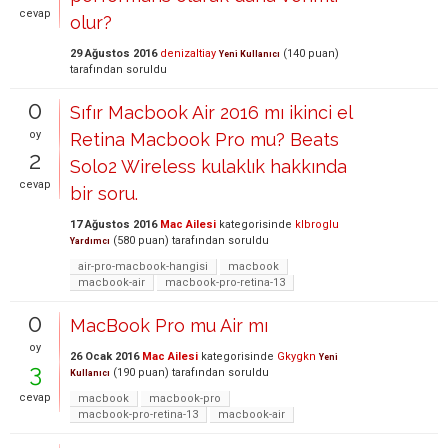
cevap
olur?
29 Ağustos 2016
denizaltiay
(
140
puan)
Yeni Kullanıcı
tarafından
soruldu
0
Sıfır Macbook Air 2016 mı ikinci el
oy
Retina Macbook Pro mu? Beats
2
Solo2 Wireless kulaklık hakkında
cevap
bir soru.
17 Ağustos 2016
Mac Ailesi
kategorisinde
klbroglu
(
580
puan)
tarafından
soruldu
Yardımcı
air-pro-macbook-hangisi
macbook
macbook-air
macbook-pro-retina-13
0
MacBook Pro mu Air mı
oy
26 Ocak 2016
Mac Ailesi
kategorisinde
Gkygkn
Yeni
3
(
190
puan)
tarafından
soruldu
Kullanıcı
cevap
macbook
macbook-pro
macbook-pro-retina-13
macbook-air