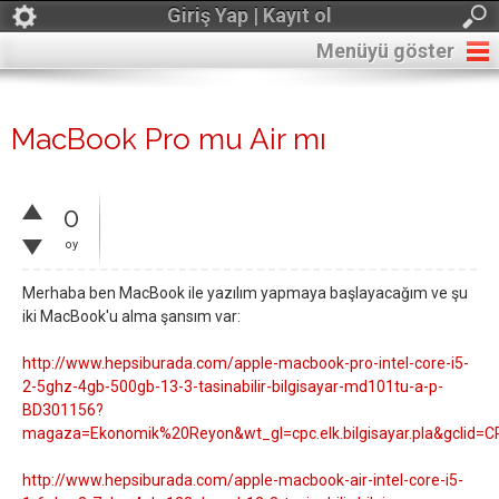
Giriş Yap | Kayıt ol
Menüyü göster
MacBook Pro mu Air mı
0
oy
Merhaba ben MacBook ile yazılım yapmaya başlayacağım ve şu
iki MacBook'u alma şansım var:
http://www.hepsiburada.com/apple-macbook-pro-intel-core-i5-
2-5ghz-4gb-500gb-13-3-tasinabilir-bilgisayar-md101tu-a-p-
BD301156?
magaza=Ekonomik%20Reyon&wt_gl=cpc.elk.bilgisayar.pla&gclid
http://www.hepsiburada.com/apple-macbook-air-intel-core-i5-