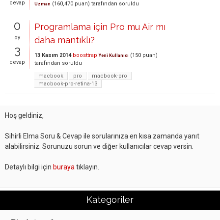
cevap
(
160,470
puan)
tarafından
soruldu
Uzman
0
Programlama için Pro mu Air mı
oy
daha mantıklı?
3
13 Kasım 2014
boosttrap
(
150
puan)
Yeni Kullanıcı
cevap
tarafından
soruldu
macbook
pro
macbook-pro
macbook-pro-retina-13
Hoş geldiniz,
Sihirli Elma Soru & Cevap ile sorularınıza en kısa zamanda yanıt
alabilirsiniz. Sorunuzu sorun ve diğer kullanıcılar cevap versin.
Detaylı bilgi için
buraya
tıklayın.
Kategoriler