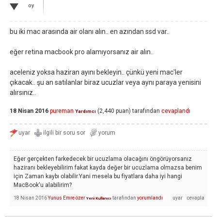
oy
bu iki mac arasında air olanı alın.. en azından ssd var..
eğer retina macbook pro alamıyorsanız air alın..
aceleniz yoksa haziran ayını bekleyin.. çünkü yeni mac'ler
çıkacak.. şu an satılanlar biraz ucuzlar veya aynı paraya yenisini
alırsınız..
18 Nisan 2016
pureman
(
2,440
puan)
tarafından
cevaplandı
Yardımcı
Eğer gerçekten farkedecek bir ucuzlama olacağını öngörüyorsanız
haziranı bekleyebilirim fakat kayda değer bir ucuzlama olmazsa benim
için Zaman kaybı olabilir.Yani mesela bu fiyatlara daha iyi hangi
MacBook'u alabilirim?
18 Nisan 2016
Yunus Emre özer
tarafından
yorumlandı
Yeni Kullanıcı