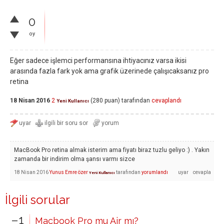
0
oy
Eğer sadece işlemci performansına ihtiyacınız varsa ikisi
arasında fazla fark yok ama grafik üzerinede çalışıcaksanız pro
retina
18 Nisan 2016
2
(
280
puan)
tarafından
cevaplandı
Yeni Kullanıcı
MacBook Pro retina almak isterim ama fiyatı biraz tuzlu geliyo :) . Yakın
zamanda bir indirim olma şansı varmı sizce
18 Nisan 2016
Yunus Emre özer
tarafından
yorumlandı
Yeni Kullanıcı
İlgili sorular
–1
Macbook Pro mu Air mı?