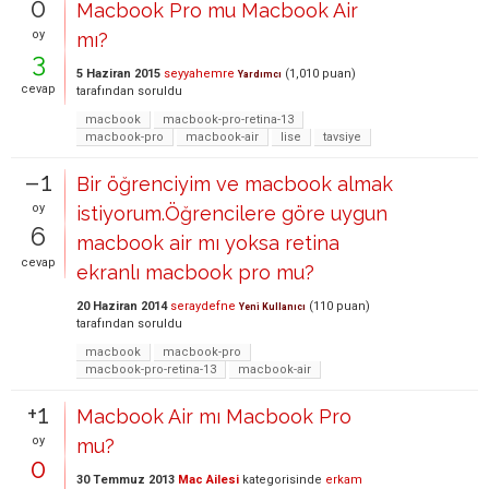
0
Macbook Pro mu Macbook Air
oy
mı?
3
5 Haziran 2015
seyyahemre
(
1,010
puan)
Yardımcı
cevap
tarafından
soruldu
macbook
macbook-pro-retina-13
macbook-pro
macbook-air
lise
tavsiye
–1
Bir öğrenciyim ve macbook almak
oy
istiyorum.Öğrencilere göre uygun
6
macbook air mı yoksa retina
cevap
ekranlı macbook pro mu?
20 Haziran 2014
seraydefne
(
110
puan)
Yeni Kullanıcı
tarafından
soruldu
macbook
macbook-pro
macbook-pro-retina-13
macbook-air
+1
Macbook Air mı Macbook Pro
oy
mu?
0
30 Temmuz 2013
Mac Ailesi
kategorisinde
erkam