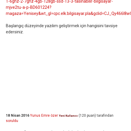
1-6ghz-2-7ghz-4gb-128gb-ssd-13-3-tasinabilir-bilgisayar-
mjve2tu-a-p-BD601224?
magaza=Yenisey&wt_gl=cpc.elk.bilgisayar.pla&gclid=CJ_Qy466
Başlangıç düzeyinde yazılım geliştirmek için hangisini tavsiye
edersiniz.
18 Nisan 2016
Yunus Emre özer
(
120
puan)
tarafından
Yeni Kullanıcı
soruldu