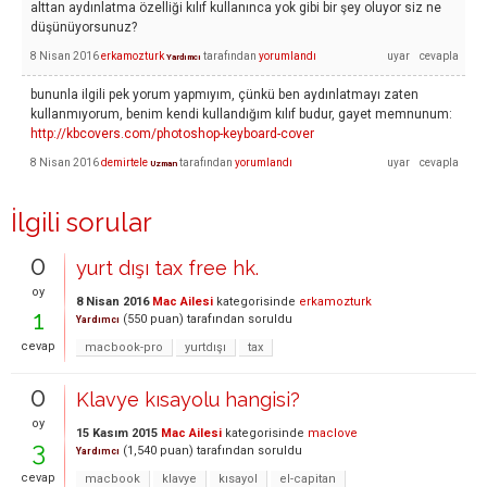
alttan aydınlatma özelliği kılıf kullanınca yok gibi bir şey oluyor siz ne
düşünüyorsunuz?
8 Nisan 2016
erkamozturk
tarafından
yorumlandı
Yardımcı
bununla ilgili pek yorum yapmıyım, çünkü ben aydınlatmayı zaten
kullanmıyorum, benim kendi kullandığım kılıf budur, gayet memnunum:
http://kbcovers.com/photoshop-keyboard-cover
8 Nisan 2016
demirtele
tarafından
yorumlandı
Uzman
İlgili sorular
0
yurt dışı tax free hk.
oy
8 Nisan 2016
Mac Ailesi
kategorisinde
erkamozturk
1
(
550
puan)
tarafından
soruldu
Yardımcı
cevap
macbook-pro
yurtdışı
tax
0
Klavye kısayolu hangisi?
oy
15 Kasım 2015
Mac Ailesi
kategorisinde
maclove
3
(
1,540
puan)
tarafından
soruldu
Yardımcı
cevap
macbook
klavye
kısayol
el-capitan