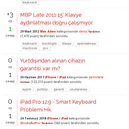
keyboard
+3
MBP Late 2011 15' Klavye
oy
aydınlatması doğru çalışmıyor.
1
29 Mart 2012
Mac Ailesi
kategorisinde
deniz
Yardımcı
cevap
(
1,470
puan)
tarafından
soruldu
keyboard
backlight
klavye
aydınlatması
macbook
pro
0
Yurtdışından alınan cihazın
oy
garantisi var mı?
1
30 Haziran 2017
iPhone / iPad
kategorisinde
demirtele
cevap
(
122,210
puan)
tarafından
soruldu
Uzman
apple
yurtdışı
garanti
uluslararası
0
iPad Pro 12.9 - Smart Keyboard
oy
Problemi Hk.
1
24 Temmuz 2018
iPhone / iPad
kategorisinde
cevap
iBooksAuthor
(
560
puan)
tarafından
soruldu
Yardımcı