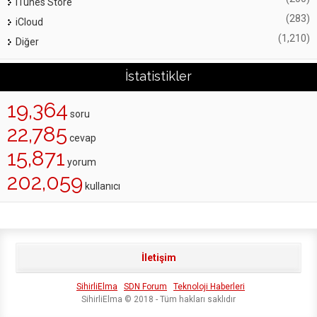
iTunes Store
(283)
iCloud
(1,210)
Diğer
İstatistikler
19,364
soru
22,785
cevap
15,871
yorum
202,059
kullanıcı
İletişim
SihirliElma
SDN Forum
Teknoloji Haberleri
SihirliElma © 2018 - Tüm hakları saklıdır