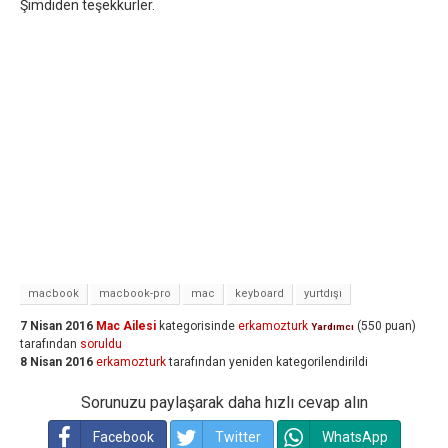
Şimdiden teşekkürler.
macbook
macbook-pro
mac
keyboard
yurtdışı
7 Nisan 2016
Mac Ailesi
kategorisinde
erkamozturk
(
550
puan)
Yardımcı
tarafından
soruldu
8 Nisan 2016
erkamozturk
tarafından
yeniden kategorilendirildi
Sorunuzu paylaşarak daha hızlı cevap alın
Facebook
Twitter
WhatsApp