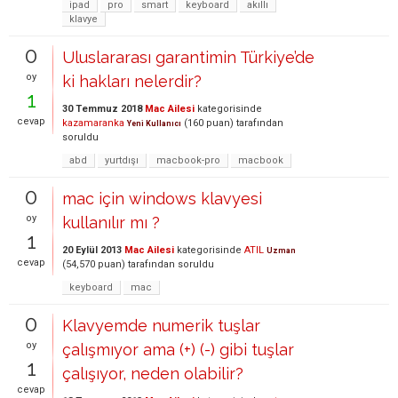
ipad
pro
smart
keyboard
akıllı
klavye
0
Uluslararası garantimin Türkiye’de
oy
ki hakları nelerdir?
1
30 Temmuz 2018
Mac Ailesi
kategorisinde
cevap
kazamaranka
(
160
puan)
tarafından
Yeni Kullanıcı
soruldu
abd
yurtdışı
macbook-pro
macbook
0
mac için windows klavyesi
oy
kullanılır mı ?
1
20 Eylül 2013
Mac Ailesi
kategorisinde
ATIL
Uzman
cevap
(
54,570
puan)
tarafından
soruldu
keyboard
mac
0
Klavyemde numerik tuşlar
oy
çalışmıyor ama (+) (-) gibi tuşlar
1
çalışıyor, neden olabilir?
cevap