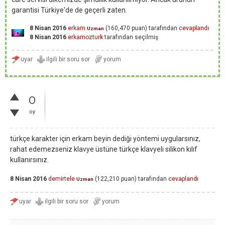
garantisi Türkiye'de de geçerli zaten.
8 Nisan 2016
erkam
(
160,470
puan)
tarafından
cevaplandı
Uzman
8 Nisan 2016
erkamozturk
tarafından
seçilmiş
0
oy
türkçe karakter için erkam beyin dediği yöntemi uygularsınız,
rahat edemezseniz klavye üstüne türkçe klavyeli silikon kılıf
kullanırsınız.
8 Nisan 2016
demirtele
(
122,210
puan)
tarafından
cevaplandı
Uzman