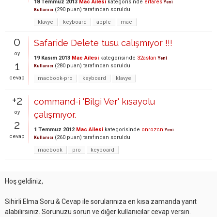
18 Temmuz 2013
Mac Ailesi
kategorisinde
ertares
Yeni
(
290
puan)
tarafından
soruldu
Kullanıcı
klavye
keyboard
apple
mac
0
Safaride Delete tusu calışmıyor !!!
oy
19 Kasım 2013
Mac Ailesi
kategorisinde
32aslan
Yeni
1
(
280
puan)
tarafından
soruldu
Kullanıcı
cevap
macbook-pro
keyboard
klavye
+2
command-i 'Bilgi Ver' kısayolu
oy
çalışmıyor.
2
1 Temmuz 2012
Mac Ailesi
kategorisinde
onrozcn
Yeni
cevap
(
260
puan)
tarafından
soruldu
Kullanıcı
macbook
pro
keyboard
Hoş geldiniz,
Sihirli Elma Soru & Cevap ile sorularınıza en kısa zamanda yanıt
alabilirsiniz. Sorunuzu sorun ve diğer kullanıcılar cevap versin.