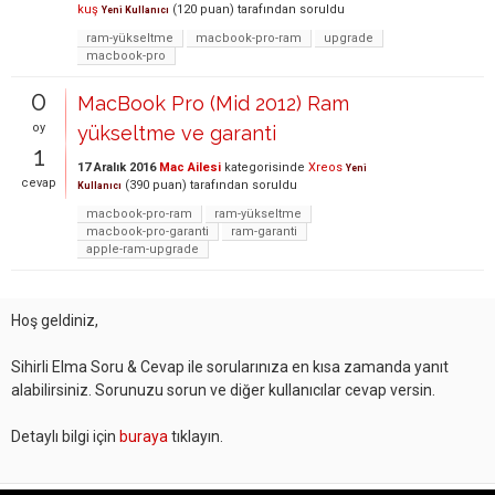
kuş
(
120
puan)
tarafından
soruldu
Yeni Kullanıcı
ram-yükseltme
macbook-pro-ram
upgrade
macbook-pro
0
MacBook Pro (Mid 2012) Ram
oy
yükseltme ve garanti
1
17 Aralık 2016
Mac Ailesi
kategorisinde
Xreos
Yeni
cevap
(
390
puan)
tarafından
soruldu
Kullanıcı
macbook-pro-ram
ram-yükseltme
macbook-pro-garanti
ram-garanti
apple-ram-upgrade
Hoş geldiniz,
Sihirli Elma Soru & Cevap ile sorularınıza en kısa zamanda yanıt
alabilirsiniz. Sorunuzu sorun ve diğer kullanıcılar cevap versin.
Detaylı bilgi için
buraya
tıklayın.