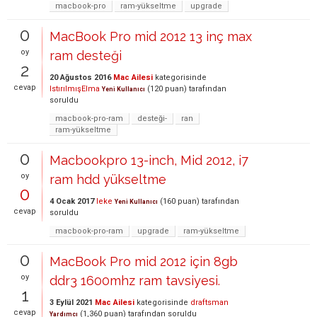
macbook-pro
ram-yükseltme
upgrade
0
MacBook Pro mid 2012 13 inç max
oy
ram desteği
2
20 Ağustos 2016
Mac Ailesi
kategorisinde
cevap
IstırılmışElma
(
120
puan)
tarafından
Yeni Kullanıcı
soruldu
macbook-pro-ram
desteği-
ran
ram-yükseltme
0
Macbookpro 13-inch, Mid 2012, i7
oy
ram hdd yükseltme
0
4 Ocak 2017
leke
(
160
puan)
tarafından
Yeni Kullanıcı
cevap
soruldu
macbook-pro-ram
upgrade
ram-yükseltme
0
MacBook Pro mid 2012 için 8gb
oy
ddr3 1600mhz ram tavsiyesi.
1
3 Eylül 2021
Mac Ailesi
kategorisinde
draftsman
cevap
(
1,360
puan)
tarafından
soruldu
Yardımcı