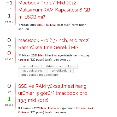
–1
Macbook Pro 13" Mid 2012
oy
Maksimum RAM Kapasitesi 8 GB
1
mı 16GB mı?
cevap
7 Nisan 2016
kde01
(
820
puan)
tarafından
Yardımcı
soruldu
0
MacBook Pro (13-inch, Mid 2012)
oy
Ram Yükseltme Gerekli Mi?
0
11 Nisan 2021
Mac Ailesi
kategorisinde
selimozcay
cevap
(
820
puan)
tarafından
soruldu
Yardımcı
macbook-pro
hdd-ssd-macbook-pro
macbook-pro-ram
ram-yükseltme
ram-upgrade-macbook-pro
0
SSD ve RAM yükseltmesi hangi
oy
ürünler iş görür? (macbook pro
1
13,3 mid 2012)
cevap
3 Temmuz 2020
Mac Ailesi
kategorisinde
kralmali
Yeni
(
170
puan)
tarafından
soruldu
Kullanıcı