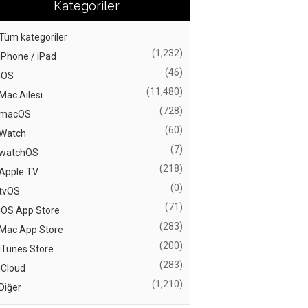
Kategoriler
Tüm kategoriler
(1,232)
iPhone / iPad
(46)
iOS
(11,480)
Mac Ailesi
(728)
macOS
(60)
Watch
(7)
watchOS
(218)
Apple TV
(0)
tvOS
(71)
iOS App Store
(283)
Mac App Store
(200)
iTunes Store
(283)
iCloud
(1,210)
Diğer