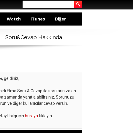
Watch
iTunes
Diğer
Soru&Cevap Hakkında
ş geldiniz,
hirli Elma Soru & Cevap ile sorularınıza en
sa zamanda yanıt alabilirsiniz. Sorunuzu
run ve diğer kullanıcılar cevap versin.
taylı bilgi için
buraya
tıklayın.