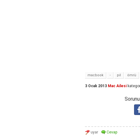
macbook
-
pil
ömrü
3 Ocak 2013
Mac Ailesi
kategor
Sorunuz