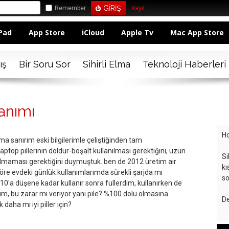
Remember
Kayıt
Pad
App Store
iCloud
Apple Tv
Mac App Store
ış
Bir Soru Sor
Sihirli Elma
Teknoloji Haberleri
anımı
Ho
a sanırım eski bilgilerimle çeliştiğinden tam
op pillerinin doldur-boşalt kullanılması gerektiğini, uzun
Si
almaması gerektiğini duymuştuk. ben de 2012 üretim air
kı
öre evdeki günlük kullanımlarımda sürekli şarjda mı
so
0′a düşene kadar kullanır sonra fullerdim, kullanırken de
ım, bu zarar mı veriyor yani pile? %100 dolu olmasına
De
daha mı iyi piller için?