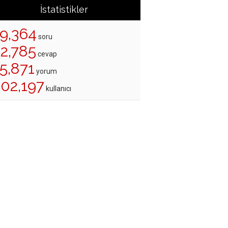
İstatistikler
19,364
soru
22,785
cevap
5,871
yorum
202,197
kullanıcı