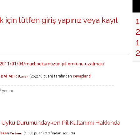
 için lütfen
giriş yapınız
veya
kayıt
1
om/2011/01/04/macbookumuzun-pil-omrunu-uzatmak/
m BAHADIR
(
25,270
puan)
tarafından
cevaplandı
Uzman
Uyku Durumundayken Pil Kullanımı Hakkında
feken
(
1,530
puan)
tarafından
soruldu
Yardımcı