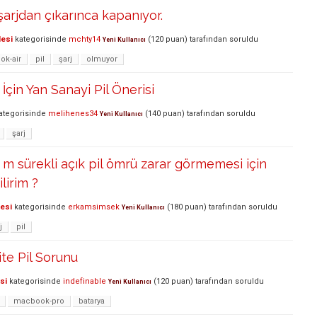
arjdan çıkarınca kapanıyor.
lesi
kategorisinde
mchty14
(
120
puan)
tarafından
soruldu
Yeni Kullanıcı
k-air
pil
şarj
olmuyor
çin Yan Sanayi Pil Önerisi
ategorisinde
melihenes34
(
140
puan)
tarafından
soruldu
Yeni Kullanıcı
şarj
 sürekli açık pil ömrü zarar görmemesi için
lirim ?
lesi
kategorisinde
erkamsimsek
(
180
puan)
tarafından
soruldu
Yeni Kullanıcı
j
pil
e Pil Sorunu
si
kategorisinde
indefinable
(
120
puan)
tarafından
soruldu
Yeni Kullanıcı
macbook-pro
batarya