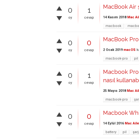
MacBook Air ş
0
1
14 Kasım 2018
Mac Ai
oy
cevap
macbook
macboo
MacBook Pro İ
0
0
2 Ocak 2019
macOS
k
oy
cevap
macbook-pro
pil
Macbook Pro m
0
1
nasıl kullanabi
oy
cevap
25 Mayıs 2018
Mac Ai
macbook-pro
şar
Macbook Whit
0
0
14 Eylül 2016
Mac Aile
oy
cevap
battery
pil
şarj