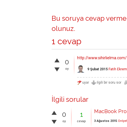
Bu soruya cevap vermek
olunuz
.
1 cevap
http://www.sihirlielma.c
0
oy
9 Şubat 2015
Fatih Ekre
İlgili sorular
MacBook Pro 
0
1
3 Ağustos 2015
Onlye
oy
cevap