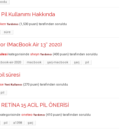
modu
Pil Kullanımı Hakkında
eken
(
1,530
puan)
tarafından
soruldu
Yardımcı
süre
or (MacBook Air 13'' 2020)
ilesi
kategorisinde
sheyn
(
400
puan)
tarafından
soruldu
Yardımcı
book-air-2020
macbook
şarj-macbook
şarj
pil
il süresi
se
(
270
puan)
tarafından
soruldu
Yeni Kullanıcı
pil
RETİNA 15 ACİL PİL ÖNERİSİ
kategorisinde
onetwo
(
410
puan)
tarafından
soruldu
Yardımcı
pil
a1398
şarj