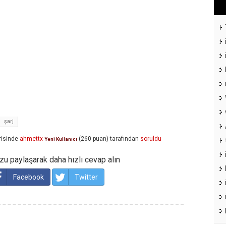
şarj
isinde
ahmettx
(
260
puan)
tarafından
soruldu
Yeni Kullanıcı
u paylaşarak daha hızlı cevap alın
Facebook
Twitter