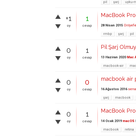
pil
şarj
uyku-
MacBook Pro 
+1
1
28 Nisan 2015
Onlyef
oy
cevap
rmbp
şarj
pil
Pil Şarj Olmuy
0
1
13 Haziran 2020
Mac A
oy
cevap
macbook-air
mac
macbook air p
0
0
16 Ağustos 2016
sena
oy
cevap
şarj
macbook
MacBook Pro 
0
1
14 Ocak 2019
macOS
oy
cevap
macbook
retina