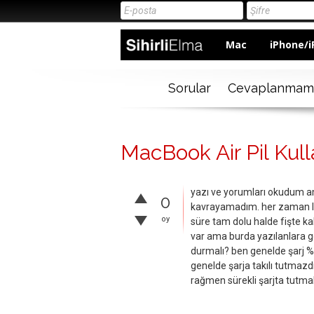
Mac
iPhone/i
Sorular
Cevaplanmam
MacBook Air Pil Kull
yazı ve yorumları okudum am
0
kavrayamadım. her zaman lapt
oy
süre tam dolu halde fişte k
var ama burda yazılanlara g
durmalı? ben genelde şarj %1
genelde şarja takılı tutmazd
rağmen sürekli şarjta tutmak 