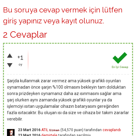
Bu soruya cevap vermek için lütfen
giriş yapınız
veya
kayıt olunuz
.
2 Cevaplar
+1
oy
En İyi Cevap
Şarjda kullanmak zarar vermez ama yüksek grafikli oyunları
oynamadan önce şarjın %100 olmasını bekleyin tam dolduktan
sonra prizdeyken oynamanız daha az ısınmasını sağlar ama
şarj olurken aynı zamanda yüksek grafikli oyunlar ya da
işlemciyi ısıtan uygulamalar cihazın bataryasını gereğinden
fazla ısıtacaktır. Bu oluşan ısı da size ve cihaza bir takım zararlar
verebilir.
23 Mart 2016
ATIL
(
54,570
puan)
tarafından
cevaplandı
Uzman
23 Mart 2016
demirtele
tarafından
seçilmiş