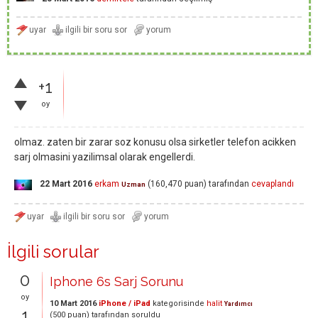
+1
oy
olmaz. zaten bir zarar soz konusu olsa sirketler telefon acikken
sarj olmasini yazilimsal olarak engellerdi.
22 Mart 2016
erkam
(
160,470
puan)
tarafından
cevaplandı
Uzman
İlgili sorular
0
Iphone 6s Sarj Sorunu
oy
10 Mart 2016
iPhone / iPad
kategorisinde
halit
Yardımcı
1
(
500
puan)
tarafından
soruldu