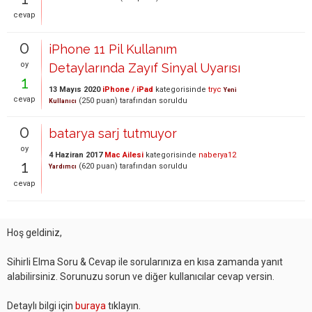
cevap
0
iPhone 11 Pil Kullanım
oy
Detaylarında Zayıf Sinyal Uyarısı
1
13 Mayıs 2020
iPhone / iPad
kategorisinde
tryc
Yeni
cevap
(
250
puan)
tarafından
soruldu
Kullanıcı
0
batarya sarj tutmuyor
oy
4 Haziran 2017
Mac Ailesi
kategorisinde
naberya12
1
(
620
puan)
tarafından
soruldu
Yardımcı
cevap
Hoş geldiniz,
Sihirli Elma Soru & Cevap ile sorularınıza en kısa zamanda yanıt
alabilirsiniz. Sorunuzu sorun ve diğer kullanıcılar cevap versin.
Detaylı bilgi için
buraya
tıklayın.