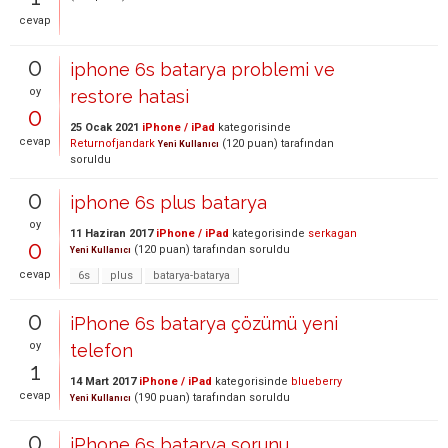
cevap
0
iphone 6s batarya problemi ve
oy
restore hatasi
0
25 Ocak 2021
iPhone / iPad
kategorisinde
cevap
Returnofjandark
(
120
puan)
tarafından
Yeni Kullanıcı
soruldu
0
iphone 6s plus batarya
oy
11 Haziran 2017
iPhone / iPad
kategorisinde
serkagan
0
(
120
puan)
tarafından
soruldu
Yeni Kullanıcı
cevap
6s
plus
batarya-batarya
0
iPhone 6s batarya çözümü yeni
oy
telefon
1
14 Mart 2017
iPhone / iPad
kategorisinde
blueberry
cevap
(
190
puan)
tarafından
soruldu
Yeni Kullanıcı
0
iPhone 6s batarya sorunu