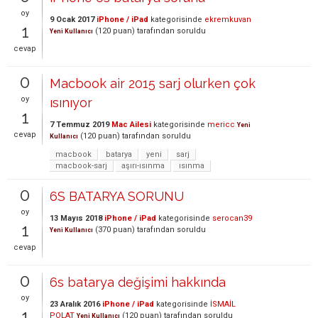
oy
9 Ocak 2017
iPhone / iPad
kategorisinde
ekremkuvan
1
(
120
puan)
tarafından
soruldu
Yeni Kullanıcı
cevap
0
Macbook air 2015 sarj olurken çok
oy
ısınıyor
1
7 Temmuz 2019
Mac Ailesi
kategorisinde
mericc
Yeni
cevap
(
120
puan)
tarafından
soruldu
Kullanıcı
macbook
batarya
yeni
sarj
macbook-sarj
aşırı-ısınma
ısınma
0
6S BATARYA SORUNU
oy
13 Mayıs 2018
iPhone / iPad
kategorisinde
serocan39
1
(
370
puan)
tarafından
soruldu
Yeni Kullanıcı
cevap
0
6s batarya değişimi hakkında
oy
23 Aralık 2016
iPhone / iPad
kategorisinde
İSMAİL
1
POLAT
(
120
puan)
tarafından
soruldu
Yeni Kullanıcı