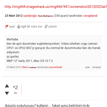
http://img444.imageshack.us/img444/941/screenshot20120323at
23 Mart 2012
cpolatoglu
(
330
puan)
tarafından
cevaplandı
Yeni Kullanıcı
Merhaba
ben de ayni durumdan supheleniyordum. Video izlerken cogu zaman
CPU1 ve CPU2 80C'yi goruyor. Bu normal bir durummudur ben de merak
ediyorum.
iyi gunler,
MBP 13" early 2011, Mac OS 10.7.3
23 Mart 2012
I3aris
tarafından
yorumlandı
Yardımcı
+2
oy
dizüstü soğutucusu? kullanın ... fakat şunu belirtiyim ki iki