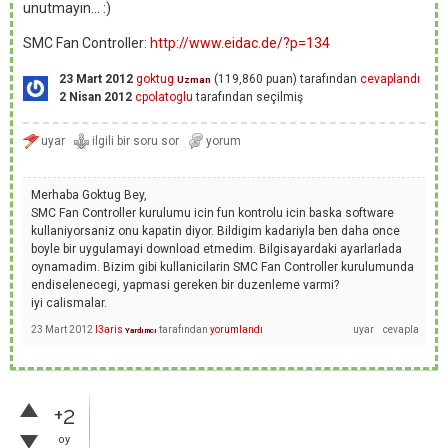
unutmayın... :)
SMC Fan Controller:
http://www.eidac.de/?p=134
23 Mart 2012
goktug
(
119,860
puan)
tarafından
cevaplandı
Uzman
2 Nisan 2012
cpolatoglu
tarafından
seçilmiş
Merhaba Goktug Bey,
SMC Fan Controller kurulumu icin fun kontrolu icin baska software
kullaniyorsaniz onu kapatin diyor. Bildigim kadariyla ben daha once
boyle bir uygulamayi download etmedim. Bilgisayardaki ayarlarlada
oynamadim. Bizim gibi kullanicilarin SMC Fan Controller kurulumunda
endiselenecegi, yapmasi gereken bir duzenleme varmi?
iyi calismalar.
23 Mart 2012
I3aris
tarafından
yorumlandı
Yardımcı
+2
oy