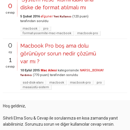
0
diske de format atılmalı mı
cevap
5 Şubat 2016
afguner
(
120
puan)
Yeni Kullanıcı
tarafından
soruldu
macbook
pro
format-yosemite-mac-macbook
macbook-pro
0
Macbook Pro boş ama dolu
oy
görünüyor sorun nedir çözümü
1
var mı ?
cevap
10 Eylül 2015
Mac Ailesi
kategorisinde
NARSIL_BERKAY
(
770
puan)
tarafından
soruldu
Yardımcı
ssd-disk-alanı
macbook
macbook-pro
pro
masaüstü-sistem
Hoş geldiniz,
Sihirli Elma Soru & Cevap ile sorularınıza en kısa zamanda yanıt
alabilirsiniz. Sorunuzu sorun ve diğer kullanıcılar cevap versin.