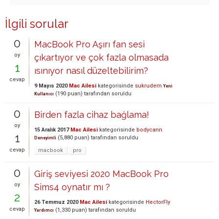
İlgili sorular
0
MacBook Pro Aşırı fan sesi
oy
çıkartıyor ve çok fazla olmasada
1
ısınıyor nasıl düzeltebilirim?
cevap
9 Mayıs 2020
Mac Ailesi
kategorisinde
sukrudem
Yeni
(
190
puan)
tarafından
soruldu
Kullanıcı
0
Birden fazla cihaz bağlama!
oy
15 Aralık 2017
Mac Ailesi
kategorisinde
bodycann
1
(
5,880
puan)
tarafından
soruldu
Deneyimli
cevap
macbook
pro
0
Giriş seviyesi 2020 MacBook Pro
oy
Sims4 oynatır mı ?
2
26 Temmuz 2020
Mac Ailesi
kategorisinde
HectorFly
cevap
(
1,330
puan)
tarafından
soruldu
Yardımcı