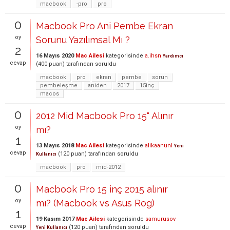
macbook
-pro
pro
0
Macbook Pro Ani Pembe Ekran
oy
Sorunu Yazılımsal Mı ?
2
16 Mayıs 2020
Mac Ailesi
kategorisinde
a.ihsn
Yardımcı
cevap
(
400
puan)
tarafından
soruldu
macbook
pro
ekran
pembe
sorun
pembeleşme
aniden
2017
15inç
macos
0
2012 Mid Macbook Pro 15" Alınır
oy
mı?
1
13 Mayıs 2018
Mac Ailesi
kategorisinde
alikaanunl
Yeni
cevap
(
120
puan)
tarafından
soruldu
Kullanıcı
macbook
pro
mid-2012
0
Macbook Pro 15 inç 2015 alınır
oy
mı? (Macbook vs Asus Rog)
1
19 Kasım 2017
Mac Ailesi
kategorisinde
samurusov
cevap
(
120
puan)
tarafından
soruldu
Yeni Kullanıcı