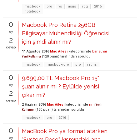
macbook
pro
vs
asus
rog
2015
notebook
0
Macbook Pro Retina 256GB
oy
Bilgisayar Mühendisliği Öğrencisi
2
için şimdi alınır mı?
cevap
11 Ağustos 2016
Mac Ailesi
kategorisinde
barisuyar
(
120
puan)
tarafından
soruldu
Yeni Kullanıcı
macbook
macbook-pro
pro
retina
0
9.699,00 TL Macbook Pro 15"
oy
şuan alınır mı ? Eylülde yenisi
2
çıkar mı?
cevap
2 Haziran 2016
Mac Ailesi
kategorisinde
nrn
Yeni
(
160
puan)
tarafından
soruldu
Kullanıcı
macbook
pro
2016
0
MacBook Pro ya format atarken
oy
"System Rese" kısmındaki ana