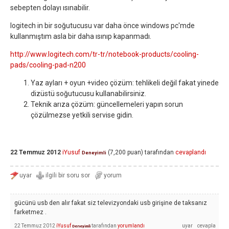
sebepten dolayı ısınabilir.
logitech in bir soğutucusu var daha önce windows pc'mde
kullanmıştım asla bir daha ısınıp kapanmadı.
http://www.logitech.com/tr-tr/notebook-products/cooling-
pads/cooling-pad-n200
Yaz ayları + oyun +video çözüm: tehlikeli değil fakat yinede
dizüstü soğutucusu kullanabilirsiniz.
Teknik arıza çözüm: güncellemeleri yapın sorun
çözülmezse yetkili servise gidin.
22 Temmuz 2012
iYusuf
(
7,200
puan)
tarafından
cevaplandı
Deneyimli
gücünü usb den alır fakat siz televizyondaki usb girişine de taksanız
farketmez .
22 Temmuz 2012
iYusuf
tarafından
yorumlandı
Deneyimli