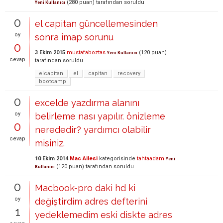
(
280
puan)
tarafından
soruldu
Yeni Kullanıcı
0
el capitan güncellemesinden
oy
sonra imap sorunu
0
3 Ekim 2015
mustafaboztas
(
120
puan)
Yeni Kullanıcı
cevap
tarafından
soruldu
elcapitan
el
capitan
recovery
bootcamp
0
excelde yazdırma alanını
oy
belirleme nası yapılır. önizleme
0
nerededir? yardımcı olabilir
cevap
misiniz.
10 Ekim 2014
Mac Ailesi
kategorisinde
tahtaadam
Yeni
(
120
puan)
tarafından
soruldu
Kullanıcı
0
Macbook-pro daki hd ki
oy
değiştirdim adres defterini
1
yedeklemedim eski diskte adres