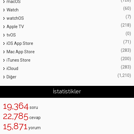
(728)
macOS
(60)
Watch
(7)
watchOS
(218)
Apple TV
(0)
tvOS
(71)
iOS App Store
(283)
Mac App Store
(200)
iTunes Store
(283)
iCloud
(1,210)
Diğer
İstatistikler
19,364
soru
22,785
cevap
15,871
yorum