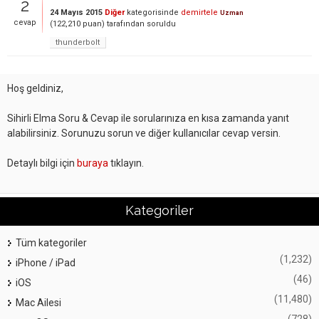
2
24 Mayıs 2015
Diğer
kategorisinde
demirtele
Uzman
cevap
(
122,210
puan)
tarafından
soruldu
thunderbolt
Hoş geldiniz,
Sihirli Elma Soru & Cevap ile sorularınıza en kısa zamanda yanıt
alabilirsiniz. Sorunuzu sorun ve diğer kullanıcılar cevap versin.
Detaylı bilgi için
buraya
tıklayın.
Kategoriler
Tüm kategoriler
(1,232)
iPhone / iPad
(46)
iOS
(11,480)
Mac Ailesi