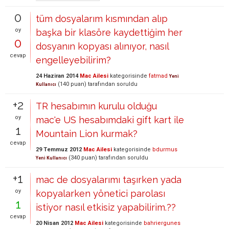
0
tüm dosyalarım kısmından alıp
oy
başka bir klasöre kaydettiğim her
0
dosyanın kopyası alınıyor, nasıl
cevap
engelleyebilirim?
24 Haziran 2014
Mac Ailesi
kategorisinde
fatmad
Yeni
(
140
puan)
tarafından
soruldu
Kullanıcı
+2
TR hesabımın kurulu olduğu
oy
mac'e US hesabımdaki gift kart ile
1
Mountain Lion kurmak?
cevap
29 Temmuz 2012
Mac Ailesi
kategorisinde
bdurmus
(
340
puan)
tarafından
soruldu
Yeni Kullanıcı
+1
mac de dosyalarımı taşırken yada
oy
kopyalarken yönetici parolası
1
istiyor nasıl etkisiz yapabilirim.??
cevap
20 Nisan 2012
Mac Ailesi
kategorisinde
bahriergunes