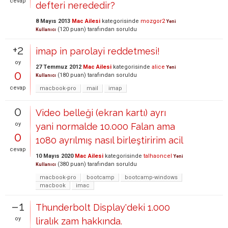
cevap
defteri nerededir?
8 Mayıs 2013
Mac Ailesi
kategorisinde
mozgor2
Yeni
(
120
puan)
tarafından
soruldu
Kullanıcı
+2
imap in parolayi reddetmesi!
oy
27 Temmuz 2012
Mac Ailesi
kategorisinde
alice
Yeni
0
(
180
puan)
tarafından
soruldu
Kullanıcı
cevap
macbook-pro
mail
imap
0
Video belleği (ekran kartı) ayrı
oy
yani normalde 10.000 Falan ama
0
1080 ayrılmış nasıl birleştiririm acil
cevap
10 Mayıs 2020
Mac Ailesi
kategorisinde
talhaoncel
Yeni
(
380
puan)
tarafından
soruldu
Kullanıcı
macbook-pro
bootcamp
bootcamp-windows
macbook
imac
–1
Thunderbolt Display'deki 1.000
oy
liralık zam hakkında.