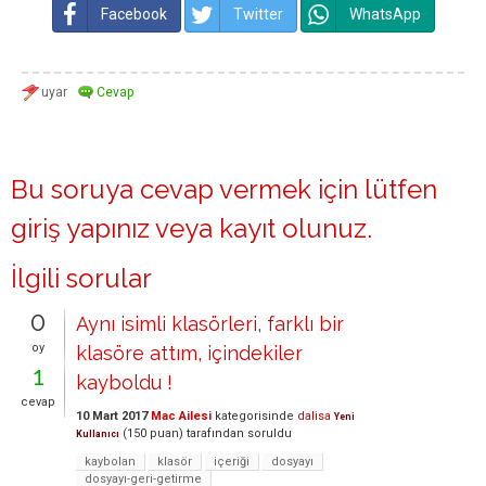
Facebook
Twitter
WhatsApp
Bu soruya cevap vermek için lütfen
giriş yapınız
veya
kayıt olunuz
.
İlgili sorular
0
Aynı isimli klasörleri, farklı bir
oy
klasöre attım, içindekiler
1
kayboldu !
cevap
10 Mart 2017
Mac Ailesi
kategorisinde
dalisa
Yeni
(
150
puan)
tarafından
soruldu
Kullanıcı
kaybolan
klasör
içeriği
dosyayı
dosyayı-geri-getirme