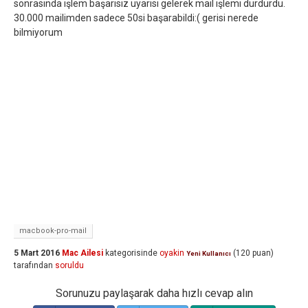
sonrasında işlem başarısız uyarısı gelerek mail işlemi durdurdu.
30.000 mailimden sadece 50si başarabildi:( gerisi nerede
bilmiyorum
macbook-pro-mail
5 Mart 2016
Mac Ailesi
kategorisinde
oyakin
(
120
puan)
Yeni Kullanıcı
tarafından
soruldu
Sorunuzu paylaşarak daha hızlı cevap alın