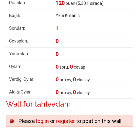
120
Puanları:
puan (
5,301
. sırada)
Başlık:
Yeni Kullanıcı
1
Soruları:
0
Cevapları:
0
Yorumları:
0
0
Oyları:
soru,
cevap
0
0
Verdiği Oylar:
artı oy,
eksi oy
0
0
Aldığı Oylar:
artı oy,
eksi oy
Wall for tahtaadam
Please
log in
or
register
to post on this wall.